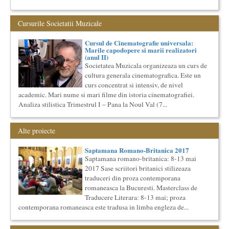
Saptamana romano-britanica: 8-13 mai 2017 Sase scriitori
britanici stilizeaza traduceri din proza contemporana
romaneasca ...
Cursurile Societatii Muzicale
Saptamana Romano-Britanica 2018
Cursul de Cinematografie universala:
Masterclass de traducere literara stilizata de scriitori
Marile capodopere si marii realizatori
englezi
(anul II)
“Lidia Vianu’s Students Translate” Ediția a III-a / 16-21
Societatea Muzicala organizeaza un curs de
aprilie 2018 5 scriitori britanici şi o edi...
cultura generala cinematografica. Este un
Cursul de Teatru universal
curs concentrat si intensiv, de nivel
Societatea Muzicala organizeaza un curs de cultura generala
academic. Mari nume si mari filme din istoria cinematografiei.
teatrala, de nivel academic, in parteneriat cu Universitatea
Analiza stilistica Trimestrul I – Pana la Noul Val (7...
Nati...
Bucurestiul Cultural Neconventional
(Neconventionaliada)
Alte proiecte
Competitia proiectelor culturale neconventionale ale
Bucurestiului
Saptamana Romano-Britanica 2017
Bucurestiul Cultural Neconventional (sau Neconventionaliada
Saptamana romano-britanica: 8-13 mai
- nume provizoriu) are ca obiectiv prezentarea tuturor
2017 Sase scriitori britanici stilizeaza
proiectelo...
traduceri din proza contemporana
Cursul de Lingvistica (anul II)
romaneasca la Bucuresti. Masterclass de
Societatea Muzicala organizeaza un curs de cultura generala
Traducere Literara: 8-13 mai; proza
lingvistica. Este un curs intensiv si concentrat, de nivel
contemporana romaneasca este tradusa in limba engleza de...
academ...
Masterclass vocal cu Lucas Meachem, editia a II-a (2018)