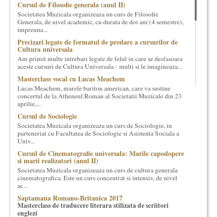
Cursul de Filosofie generala (anul II)
cultural si consultanta. Organizam concursuri, concerte si
Societatea Muzicala organizeaza un curs de Filosofie
evenimente culturale, private sau publice, tinem cursuri de
Generala, de nivel academic, cu durata de doi ani (4 semestre),
cultura generala muzicala, teatrala, filosofica si de alte feluri.
impreuna...
Cuvinte in plus despre proiect, despre cei care il administreaza si
Precizari legate de formatul de predare a cursurilor de
cei care il finantateaza sunt in rubricile de mai jos.
Cultura universala
Am primit multe intrebari legate de felul in care se desfasoara
aceste cursuri de Cultura Universala - multi si le imagineaza...
Masterclass vocal cu Lucas Meachem
Lucas Meachem, marele bariton american, care va sustine
concertul de la Atheneul Roman al Societatii Muzicale din 23
aprilie,...
Cursul de Sociologie
Societatea Muzicala organizeaza un curs de Sociologie, in
parteneriat cu Facultatea de Sociologie si Asistenta Sociala a
Univ...
Cursul de Cinematografie universala: Marile capodopere
si marii realizatori (anul II)
Societatea Muzicala organizeaza un curs de cultura generala
cinematografica. Este un curs concentrat si intensiv, de nivel
ac...
Saptamana Romano-Britanica 2017
Masterclass de traducere literara stilizata de scriitori
englezi