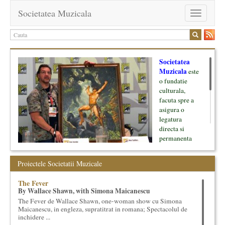
Societatea Muzicala
Toggle
navigation
Societatea
Muzicala
este
o fundatie
culturala,
facuta spre a
asigura o
legatura
directa si
permanenta
intre cultura si
oamenii ei, pe
Proiectele Societatii Muzicale
de o parte, si
lumea businessului si reprezentantii ei, de cealalta parte. Am
The Fever
inceput cu muzica clasica - si de aici numele -, insa acum
By Wallace Shawn, with Simona Maicanescu
dezvoltam proiecte si in alte domenii ale culturii.
The Fever de Wallace Shawn, one-woman show cu Simona
Maicanescu, in engleza, supratitrat in romana; Spectacolul de
Facem management cultural, dezvoltam si administram proiecte
inchidere ...
proprii sau preluate, modele si sisteme de finantare, marketing