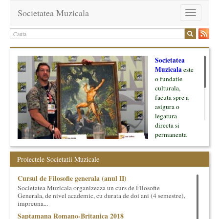
Societatea Muzicala
Toggle
navigation
Societatea
Muzicala
este
o fundatie
culturala,
facuta spre a
asigura o
legatura
directa si
permanenta
intre cultura si
oamenii ei, pe
Proiectele Societatii Muzicale
de o parte, si
lumea businessului si reprezentantii ei, de cealalta parte. Am
Cursul de Filosofie generala (anul II)
inceput cu muzica clasica - si de aici numele -, insa acum
Societatea Muzicala organizeaza un curs de Filosofie
dezvoltam proiecte si in alte domenii ale culturii.
Generala, de nivel academic, cu durata de doi ani (4 semestre),
impreuna...
Facem management cultural, dezvoltam si administram proiecte
Saptamana Romano-Britanica 2018
proprii sau preluate, modele si sisteme de finantare, marketing