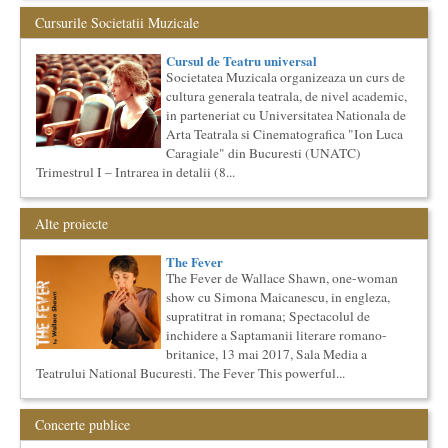
Cursul de Teatru universal
Cursurile Societatii Muzicale
Societatea Muzicala organizeaza un curs de cultura generala
teatrala, de nivel academic, in parteneriat cu Universitatea
Cursul de Teatru universal
Nati...
Societatea Muzicala organizeaza un curs de
cultura generala teatrala, de nivel academic,
Saptamana Romano-Britanica 2017
Masterclass de traducere literara stilizata de scriitori
in parteneriat cu Universitatea Nationala de
englezi
Arta Teatrala si Cinematografica "Ion Luca
Saptamana romano-britanica: 8-13 mai 2017 Sase scriitori
Caragiale" din Bucuresti (UNATC)
britanici stilizeaza traduceri din proza contemporana
Trimestrul I – Intrarea in detalii (8...
romaneasca ...
Cursul de Arta universala: Marile capodopere
Alte proiecte
Societatea Muzicala organizeaza un curs de arta universala:
"Marile capodopere ale umanitatii". Este un curs intensiv si
con...
The Fever
The Fever de Wallace Shawn, one-woman
Elitele Romaniei
show cu Simona Maicanescu, in engleza,
Anuarul Elitei culturale si stiintifice din Romania
supratitrat in romana; Spectacolul de
Proiectul lansat de catre Societatea Muzicala, a fost conceput
inchidere a Saptamanii literare romano-
initial ca un anuar al elitei muzicale din Romania – anuar...
britanice, 13 mai 2017, Sala Media a
Cursul de Cinematografie universala (anul I)
Teatrului National Bucuresti. The Fever This powerful...
Societatea Muzicala organizeaza un curs de cultura generala
cinematografica. Este un curs concentrat si intensiv, de nivel
ac...
Concerte publice
Cursul de Lingvistica (anul I)