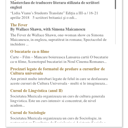
Masterclass de traducere literara stilizata de scriitori
cultural si consultanta. Organizam concursuri, concerte si
englezi
evenimente culturale, private sau publice, tinem cursuri de
“Lidia Vianu’s Students Translate” Ediția a III-a / 16-21
cultura generala muzicala, teatrala, filosofica si de alte feluri.
aprilie 2018 5 scriitori britanici şi o edi...
Cuvinte in plus despre proiect, despre cei care il administreaza si
The Fever
cei care il finantateaza sunt in rubricile de mai jos.
By Wallace Shawn, with Simona Maicanescu
The Fever de Wallace Shawn, one-woman show cu Simona
Maicanescu, in engleza, supratitrat in romana; Spectacolul de
inchidere ...
O bucatarie ca-n filme
Carte – Film – Mancare boiereasca Lansarea cartii O bucatarie
ca-n filme, Scenotopul bucatariei in Noul Cinema Romanes...
Precizari legate de formatul de predare a cursurilor de
Cultura universala
Am primit multe intrebari legate de felul in care se desfasoara
aceste cursuri de Cultura Universala - multi si le imagineaza...
Cursul de Lingvistica (anul II)
Societatea Muzicala organizeaza un curs de cultura generala
lingvistica. Este un curs intensiv si concentrat, de nivel
academ...
Cursul de Sociologie
Societatea Muzicala organizeaza un curs de Sociologie, in
parteneriat cu Facultatea de Sociologie si Asistenta Sociala a
Univ...