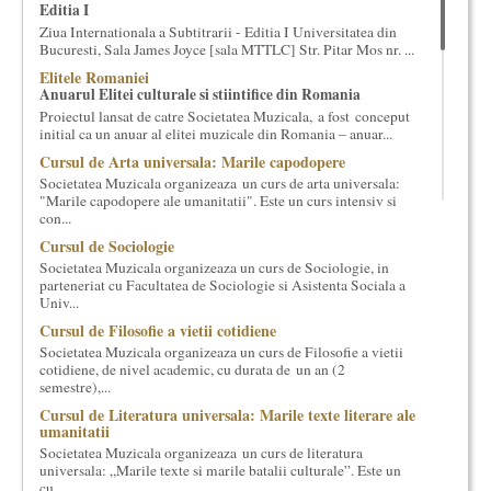
Editia I
cultural si consultanta. Organizam concursuri, concerte si
Ziua Internationala a Subtitrarii - Editia I Universitatea din
evenimente culturale, private sau publice, tinem cursuri de
Bucuresti, Sala James Joyce [sala MTTLC] Str. Pitar Mos nr. ...
cultura generala muzicala, teatrala, filosofica si de alte feluri.
Elitele Romaniei
Cuvinte in plus despre proiect, despre cei care il administreaza si
Anuarul Elitei culturale si stiintifice din Romania
cei care il finantateaza sunt in rubricile de mai jos.
Proiectul lansat de catre Societatea Muzicala, a fost conceput
initial ca un anuar al elitei muzicale din Romania – anuar...
Cursul de Arta universala: Marile capodopere
Societatea Muzicala organizeaza un curs de arta universala:
"Marile capodopere ale umanitatii". Este un curs intensiv si
con...
Cursul de Sociologie
Societatea Muzicala organizeaza un curs de Sociologie, in
parteneriat cu Facultatea de Sociologie si Asistenta Sociala a
Univ...
Cursul de Filosofie a vietii cotidiene
Societatea Muzicala organizeaza un curs de Filosofie a vietii
cotidiene, de nivel academic, cu durata de un an (2
semestre),...
Cursul de Literatura universala: Marile texte literare ale
umanitatii
Societatea Muzicala organizeaza un curs de literatura
universala: „Marile texte si marile batalii culturale”. Este un
cu...