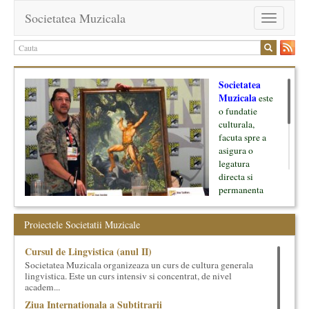
Societatea Muzicala
Toggle
navigation
Societatea
Muzicala
este
o fundatie
culturala,
facuta spre a
asigura o
legatura
directa si
permanenta
intre cultura si
oamenii ei, pe
Proiectele Societatii Muzicale
de o parte, si
lumea businessului si reprezentantii ei, de cealalta parte. Am
Cursul de Lingvistica (anul II)
inceput cu muzica clasica - si de aici numele -, insa acum
Societatea Muzicala organizeaza un curs de cultura generala
dezvoltam proiecte si in alte domenii ale culturii.
lingvistica. Este un curs intensiv si concentrat, de nivel
academ...
Facem management cultural, dezvoltam si administram proiecte
Ziua Internationala a Subtitrarii
proprii sau preluate, modele si sisteme de finantare, marketing