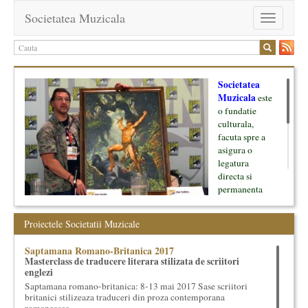
Societatea Muzicala
Toggle
navigation
Societatea
Muzicala
este
o fundatie
culturala,
facuta spre a
asigura o
legatura
directa si
permanenta
intre cultura si
oamenii ei, pe
Proiectele Societatii Muzicale
de o parte, si
lumea businessului si reprezentantii ei, de cealalta parte. Am
Saptamana Romano-Britanica 2017
inceput cu muzica clasica - si de aici numele -, insa acum
Masterclass de traducere literara stilizata de scriitori
dezvoltam proiecte si in alte domenii ale culturii.
englezi
Saptamana romano-britanica: 8-13 mai 2017 Sase scriitori
Facem management cultural, dezvoltam si administram proiecte
britanici stilizeaza traduceri din proza contemporana
proprii sau preluate, modele si sisteme de finantare, marketing