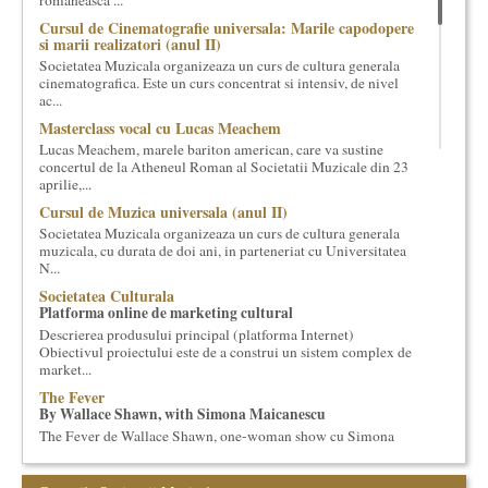
romaneasca ...
cultural si consultanta. Organizam concursuri, concerte si
Cursul de Cinematografie universala: Marile capodopere
evenimente culturale, private sau publice, tinem cursuri de
si marii realizatori (anul II)
cultura generala muzicala, teatrala, filosofica si de alte feluri.
Societatea Muzicala organizeaza un curs de cultura generala
Cuvinte in plus despre proiect, despre cei care il administreaza si
cinematografica. Este un curs concentrat si intensiv, de nivel
ac...
cei care il finantateaza sunt in rubricile de mai jos.
Masterclass vocal cu Lucas Meachem
Lucas Meachem, marele bariton american, care va sustine
concertul de la Atheneul Roman al Societatii Muzicale din 23
aprilie,...
Cursul de Muzica universala (anul II)
Societatea Muzicala organizeaza un curs de cultura generala
muzicala, cu durata de doi ani, in parteneriat cu Universitatea
N...
Societatea Culturala
Platforma online de marketing cultural
Descrierea produsului principal (platforma Internet)
Obiectivul proiectului este de a construi un sistem complex de
market...
The Fever
By Wallace Shawn, with Simona Maicanescu
The Fever de Wallace Shawn, one-woman show cu Simona
Maicanescu, in engleza, supratitrat in romana; Spectacolul de
inchidere ...