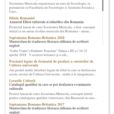
Societatea Muzicala organizeaza un curs de Sociologie, in
cultural si consultanta. Organizam concursuri, concerte si
parteneriat cu Facultatea de Sociologie si Asistenta Sociala a
evenimente culturale, private sau publice, tinem cursuri de
Univ...
cultura generala muzicala, teatrala, filosofica si de alte feluri.
Elitele Romaniei
Cuvinte in plus despre proiect, despre cei care il administreaza si
Anuarul Elitei culturale si stiintifice din Romania
cei care il finantateaza sunt in rubricile de mai jos.
Proiectul lansat de catre Societatea Muzicala, a fost conceput
initial ca un anuar al elitei muzicale din Romania – anuar...
Saptamana Romano-Britanica 2018
Masterclass de traducere literara stilizata de scriitori
englezi
“Lidia Vianu’s Students Translate” Ediția a III-a / 16-21
aprilie 2018 5 scriitori britanici şi o edi...
Precizari legate de formatul de predare a cursurilor de
Cultura universala
Am primit multe intrebari legate de felul in care se desfasoara
aceste cursuri de Cultura Universala - multi si le imagineaza...
Locurile Culturii
Catalogul spatiilor in care se pot desfasura evenimente
culturale
Proiect lansat de catre Societatea Muzicala, conceput initial
pentru catalogarea spatiilor (interioare) din Bucuresti in care...
Saptamana Romano-Britanica 2017
Masterclass de traducere literara stilizata de scriitori
englezi