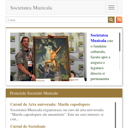
Societatea Muzicala
Toggle
navigation
Societatea
Muzicala
este
o fundatie
culturala,
facuta spre a
asigura o
legatura
directa si
permanenta
intre cultura si
oamenii ei, pe
Proiectele Societatii Muzicale
de o parte, si
lumea businessului si reprezentantii ei, de cealalta parte. Am
Cursul de Arta universala: Marile capodopere
inceput cu muzica clasica - si de aici numele -, insa acum
Societatea Muzicala organizeaza un curs de arta universala:
dezvoltam proiecte si in alte domenii ale culturii.
"Marile capodopere ale umanitatii". Este un curs intensiv si
con...
Facem management cultural, dezvoltam si administram proiecte
Cursul de Sociologie
proprii sau preluate, modele si sisteme de finantare, marketing