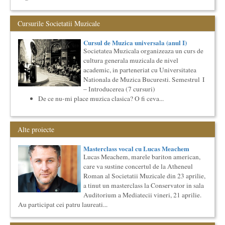
Saptamana romano-britanica: 8-13 mai 2017 Sase scriitori
britanici stilizeaza traduceri din proza contemporana
romaneasca ...
Cursurile Societatii Muzicale
Imaginary Beyond Reality
Cursul de Muzica universala (anul I)
Expozitie de arta fotografica
Societatea Muzicala organizeaza un curs de
Expozitie de arta fotografica
cultura generala muzicala de nivel
Spatiu: neoBhoema Art & Social Lab, Palatul Universul,
academic, in parteneriat cu Universitatea
Nationala de Muzica Bucuresti. Semestrul I
...
– Introducerea (7 cursuri)
Cursul de Filosofie generala (anul I)
De ce nu-mi place muzica clasica? O fi ceva...
Societatea Muzicala organizeaza un curs de Filosofie
Generala, de nivel academic, cu durata de doi ani (4 semestre),
impreuna...
Alte proiecte
Cursul de Literatura universala: Marile texte literare ale
umanitatii
Masterclass vocal cu Lucas Meachem
Societatea Muzicala organizeaza un curs de literatura
Lucas Meachem, marele bariton american,
universala: „Marile texte si marile batalii culturale”. Este un
cu...
care va sustine concertul de la Atheneul
Roman al Societatii Muzicale din 23 aprilie,
O bucatarie ca-n filme
a tinut un masterclass la Conservator in sala
Carte – Film – Mancare boiereasca Lansarea cartii O bucatarie
Auditorium a Mediatecii vineri, 21 aprilie.
ca-n filme, Scenotopul bucatariei in Noul Cinema Romanes...
Au participat cei patru laureati...
The Fever
By Wallace Shawn, with Simona Maicanescu