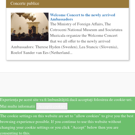
The Fever de Wallace Shawn, one-woman show cu Simona
Concerte publice
Maicanescu, in engleza, supratitrat in romana; Spectacolul de
inchidere ...
Welcome Concert to the newly arrived
Masterclass vocal cu Lucas Meachem
Ambassadors
The Ministry of Foreign Affairs, The
Lucas Meachem, marele bariton american, care va sustine
concertul de la Atheneul Roman al Societatii Muzicale din 23
Cotroceni National Museum and Societatea
aprilie,...
Muzicala organize the Welcome Concert
that we all offer to the newly arrived
Cursul de Lingvistica (anul I)
Ambassadors: Therese Hyden (Sweden), Lea Stancic (Slovenia),
Societatea Muzicala organizeaza un curs de cultura generala
lingvistica. Este un curs intensiv si concentrat, de nivel
Roelof Sander van Ees (Netherland...
academ...
Cursul de Filosofie a vietii cotidiene
Societatea Muzicala organizeaza un curs de Filosofie a vietii
cotidiene, de nivel academic, cu durata de un an (2
semestre),...
Societatea Culturala
Platforma online de marketing cultural
Descrierea produsului principal (platforma Internet)
Experiența pe acest site va fi îmbunătățită dacă acceptați folosirea de cookie-uri.
Obiectivul proiectului este de a construi un sistem complex de
Mai multe informatii
Acceptă cookies
market...
The cookie settings on this website are set to "allow cookies" to give you the best
Masterclass vocal cu Lucas Meachem, editia a II-a (2018)
browsing experience possible. If you continue to use this website without
Lucas Meachem, marele bariton american, revenit in Romania
pentru a lua parte la editia a III-a a concertului The
changing your cookie settings or you click "Accept" below then you are
Metropolita...
consenting to this.