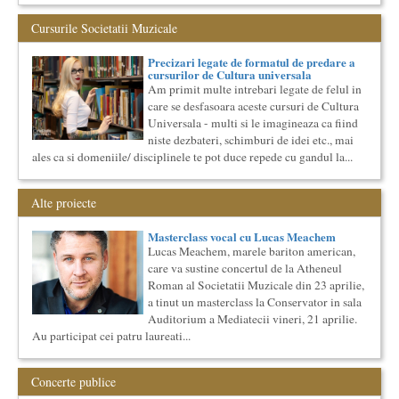
Ziua Internationala a Subtitrarii
Editia I
Cursurile Societatii Muzicale
Ziua Internationala a Subtitrarii - Editia I Universitatea din
Bucuresti, Sala James Joyce [sala MTTLC] Str. Pitar Mos nr. ...
Precizari legate de formatul de predare a
cursurilor de Cultura universala
Saptamana Romano-Britanica 2017
Am primit multe intrebari legate de felul in
Masterclass de traducere literara stilizata de scriitori
englezi
care se desfasoara aceste cursuri de Cultura
Saptamana romano-britanica: 8-13 mai 2017 Sase scriitori
Universala - multi si le imagineaza ca fiind
britanici stilizeaza traduceri din proza contemporana
niste dezbateri, schimburi de idei etc., mai
romaneasca ...
ales ca si domeniile/ disciplinele te pot duce repede cu gandul la...
O bucatarie ca-n filme
Carte – Film – Mancare boiereasca Lansarea cartii O bucatarie
Alte proiecte
ca-n filme, Scenotopul bucatariei in Noul Cinema Romanes...
Cursul de Literatura universala: Marile texte literare ale
Masterclass vocal cu Lucas Meachem
umanitatii
Lucas Meachem, marele bariton american,
Societatea Muzicala organizeaza un curs de literatura
care va sustine concertul de la Atheneul
universala: „Marile texte si marile batalii culturale”. Este un
Roman al Societatii Muzicale din 23 aprilie,
cu...
a tinut un masterclass la Conservator in sala
Cursul de Muzica universala (anul II)
Auditorium a Mediatecii vineri, 21 aprilie.
Societatea Muzicala organizeaza un curs de cultura generala
Au participat cei patru laureati...
muzicala, cu durata de doi ani, in parteneriat cu Universitatea
N...
Cursul de Filosofie generala (anul II)
Concerte publice
Societatea Muzicala organizeaza un curs de Filosofie