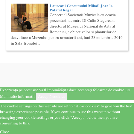
Generala, de nivel academic, cu durata de doi ani (4 semestre),
Laureatii Concursului Mihail Jora la
impreuna...
Palatul Regal
Concert al Societatii Muzicale cu ocazia
Cursul de Cinematografie universala (anul I)
prezentarii de catre Dl Calin Stegerean,
Societatea Muzicala organizeaza un curs de cultura generala
directorul Muzeului National de Arta al
cinematografica. Este un curs concentrat si intensiv, de nivel
ac...
Romaniei, a obiectivelor si planurilor de
dezvoltare a Muzeului pentru urmatorii ani, luni 28 noiembrie 2016
Cursul de Muzica universala (anul I)
in Sala Tronului...
Societatea Muzicala organizeaza un curs de cultura generala
muzicala de nivel academic, in parteneriat cu Universitatea
Natio...
Cursul de Teatru universal
Societatea Muzicala organizeaza un curs de cultura generala
teatrala, de nivel academic, in parteneriat cu Universitatea
Nati...
Cursul de Filosofie generala (anul I)
Experiența pe acest site va fi îmbunătățită dacă acceptați folosirea de cookie-uri.
Societatea Muzicala organizeaza un curs de Filosofie
Generala, de nivel academic, cu durata de doi ani (4 semestre),
Mai multe informatii
Acceptă cookies
impreuna...
The cookie settings on this website are set to "allow cookies" to give you the best
Cursul de Cinematografie universala: Marile capodopere
browsing experience possible. If you continue to use this website without
si marii realizatori (anul II)
changing your cookie settings or you click "Accept" below then you are
Societatea Muzicala organizeaza un curs de cultura generala
consenting to this.
cinematografica. Este un curs concentrat si intensiv, de nivel
ac...
Close