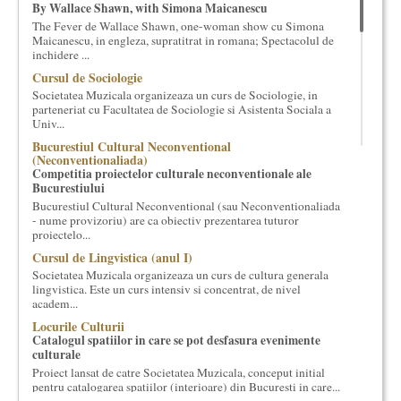
By Wallace Shawn, with Simona Maicanescu
cultural si consultanta. Organizam concursuri, concerte si
The Fever de Wallace Shawn, one-woman show cu Simona
evenimente culturale, private sau publice, tinem cursuri de
Maicanescu, in engleza, supratitrat in romana; Spectacolul de
cultura generala muzicala, teatrala, filosofica si de alte feluri.
inchidere ...
Cuvinte in plus despre proiect, despre cei care il administreaza si
Cursul de Sociologie
cei care il finantateaza sunt in rubricile de mai jos.
Societatea Muzicala organizeaza un curs de Sociologie, in
parteneriat cu Facultatea de Sociologie si Asistenta Sociala a
Univ...
Bucurestiul Cultural Neconventional
(Neconventionaliada)
Competitia proiectelor culturale neconventionale ale
Bucurestiului
Bucurestiul Cultural Neconventional (sau Neconventionaliada
- nume provizoriu) are ca obiectiv prezentarea tuturor
proiectelo...
Cursul de Lingvistica (anul I)
Societatea Muzicala organizeaza un curs de cultura generala
lingvistica. Este un curs intensiv si concentrat, de nivel
academ...
Locurile Culturii
Catalogul spatiilor in care se pot desfasura evenimente
culturale
Proiect lansat de catre Societatea Muzicala, conceput initial
pentru catalogarea spatiilor (interioare) din Bucuresti in care...