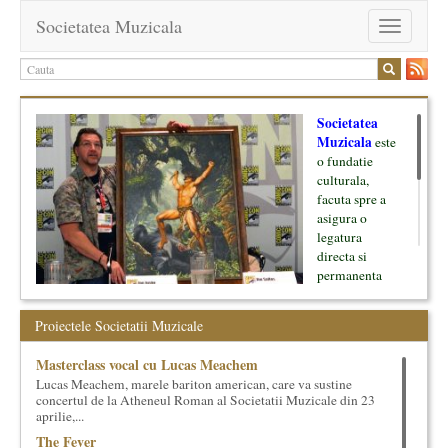
Societatea Muzicala
Toggle
navigation
Societatea
Muzicala
este
o fundatie
culturala,
facuta spre a
asigura o
legatura
directa si
permanenta
intre cultura si
oamenii ei, pe
Proiectele Societatii Muzicale
de o parte, si
lumea businessului si reprezentantii ei, de cealalta parte. Am
Masterclass vocal cu Lucas Meachem
inceput cu muzica clasica - si de aici numele -, insa acum
Lucas Meachem, marele bariton american, care va sustine
dezvoltam proiecte si in alte domenii ale culturii.
concertul de la Atheneul Roman al Societatii Muzicale din 23
aprilie,...
Facem management cultural, dezvoltam si administram proiecte
The Fever
proprii sau preluate, modele si sisteme de finantare, marketing