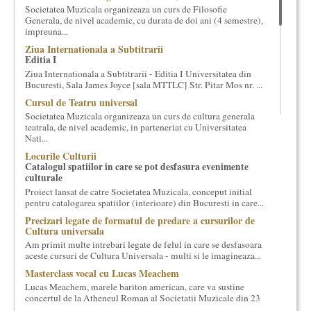
Societatea Muzicala organizeaza un curs de Filosofie
cultural si consultanta. Organizam concursuri, concerte si
Generala, de nivel academic, cu durata de doi ani (4 semestre),
evenimente culturale, private sau publice, tinem cursuri de
impreuna...
cultura generala muzicala, teatrala, filosofica si de alte feluri.
Ziua Internationala a Subtitrarii
Cuvinte in plus despre proiect, despre cei care il administreaza si
Editia I
cei care il finantateaza sunt in rubricile de mai jos.
Ziua Internationala a Subtitrarii - Editia I Universitatea din
Bucuresti, Sala James Joyce [sala MTTLC] Str. Pitar Mos nr. ...
Cursul de Teatru universal
Societatea Muzicala organizeaza un curs de cultura generala
teatrala, de nivel academic, in parteneriat cu Universitatea
Nati...
Locurile Culturii
Catalogul spatiilor in care se pot desfasura evenimente
culturale
Proiect lansat de catre Societatea Muzicala, conceput initial
pentru catalogarea spatiilor (interioare) din Bucuresti in care...
Precizari legate de formatul de predare a cursurilor de
Cultura universala
Am primit multe intrebari legate de felul in care se desfasoara
aceste cursuri de Cultura Universala - multi si le imagineaza...
Masterclass vocal cu Lucas Meachem
Lucas Meachem, marele bariton american, care va sustine
concertul de la Atheneul Roman al Societatii Muzicale din 23
aprilie,...