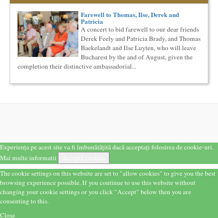
Cursul de Lingvistica (anul I)
Societatea Muzicala organizeaza un curs de cultura generala
Farewell to Thomas, Ilse, Derek and
lingvistica. Este un curs intensiv si concentrat, de nivel
Patricia
academ...
A concert to bid farewell to our dear friends
Derek Feely and Patricia Brady, and Thomas
Saptamana Romano-Britanica 2017
Masterclass de traducere literara stilizata de scriitori
Baekelandt and Ilse Luyten, who will leave
englezi
Bucharest by the and of August, given the
Saptamana romano-britanica: 8-13 mai 2017 Sase scriitori
completion their distinctive ambassadorial...
britanici stilizeaza traduceri din proza contemporana
romaneasca ...
Elitele Romaniei
Anuarul Elitei culturale si stiintifice din Romania
Proiectul lansat de catre Societatea Muzicala, a fost conceput
initial ca un anuar al elitei muzicale din Romania – anuar...
Cursul de Sociologie
Societatea Muzicala organizeaza un curs de Sociologie, in
Experiența pe acest site va fi îmbunătățită dacă acceptați folosirea de cookie-uri.
parteneriat cu Facultatea de Sociologie si Asistenta Sociala a
Univ...
Mai multe informatii
Acceptă cookies
Imaginary Beyond Reality
The cookie settings on this website are set to "allow cookies" to give you the best
Expozitie de arta fotografica
browsing experience possible. If you continue to use this website without
Expozitie de arta fotografica
changing your cookie settings or you click "Accept" below then you are
Spatiu: neoBhoema Art & Social Lab, Palatul Universul,
consenting to this.
...
Close