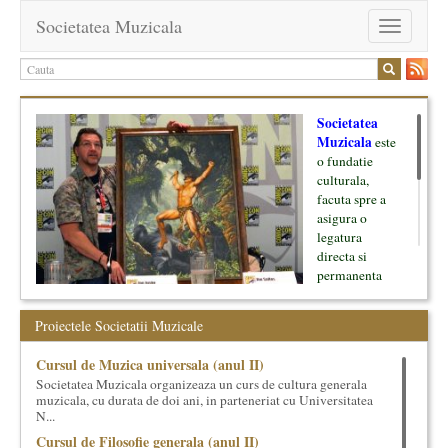
Societatea Muzicala
Toggle
navigation
Societatea
Muzicala
este
o fundatie
culturala,
facuta spre a
asigura o
legatura
directa si
permanenta
intre cultura si
oamenii ei, pe
Proiectele Societatii Muzicale
de o parte, si
lumea businessului si reprezentantii ei, de cealalta parte. Am
Cursul de Muzica universala (anul II)
inceput cu muzica clasica - si de aici numele -, insa acum
Societatea Muzicala organizeaza un curs de cultura generala
dezvoltam proiecte si in alte domenii ale culturii.
muzicala, cu durata de doi ani, in parteneriat cu Universitatea
N...
Facem management cultural, dezvoltam si administram proiecte
Cursul de Filosofie generala (anul II)
proprii sau preluate, modele si sisteme de finantare, marketing