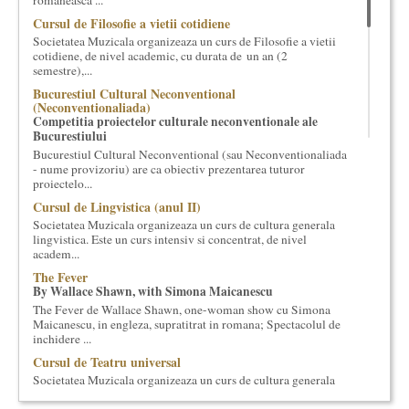
romaneasca ...
cultural si consultanta. Organizam concursuri, concerte si
Cursul de Filosofie a vietii cotidiene
evenimente culturale, private sau publice, tinem cursuri de
Societatea Muzicala organizeaza un curs de Filosofie a vietii
cultura generala muzicala, teatrala, filosofica si de alte feluri.
cotidiene, de nivel academic, cu durata de un an (2
Cuvinte in plus despre proiect, despre cei care il administreaza si
semestre),...
cei care il finantateaza sunt in rubricile de mai jos.
Bucurestiul Cultural Neconventional
(Neconventionaliada)
Competitia proiectelor culturale neconventionale ale
Bucurestiului
Bucurestiul Cultural Neconventional (sau Neconventionaliada
- nume provizoriu) are ca obiectiv prezentarea tuturor
proiectelo...
Cursul de Lingvistica (anul II)
Societatea Muzicala organizeaza un curs de cultura generala
lingvistica. Este un curs intensiv si concentrat, de nivel
academ...
The Fever
By Wallace Shawn, with Simona Maicanescu
The Fever de Wallace Shawn, one-woman show cu Simona
Maicanescu, in engleza, supratitrat in romana; Spectacolul de
inchidere ...
Cursul de Teatru universal
Societatea Muzicala organizeaza un curs de cultura generala
teatrala, de nivel academic, in parteneriat cu Universitatea