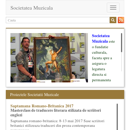
Societatea Muzicala
Toggle
navigation
Societatea
Muzicala
este
o fundatie
culturala,
facuta spre a
asigura o
legatura
directa si
permanenta
intre cultura si
oamenii ei, pe
Proiectele Societatii Muzicale
de o parte, si
lumea businessului si reprezentantii ei, de cealalta parte. Am
Saptamana Romano-Britanica 2017
inceput cu muzica clasica - si de aici numele -, insa acum
Masterclass de traducere literara stilizata de scriitori
dezvoltam proiecte si in alte domenii ale culturii.
englezi
Saptamana romano-britanica: 8-13 mai 2017 Sase scriitori
Facem management cultural, dezvoltam si administram proiecte
britanici stilizeaza traduceri din proza contemporana
proprii sau preluate, modele si sisteme de finantare, marketing