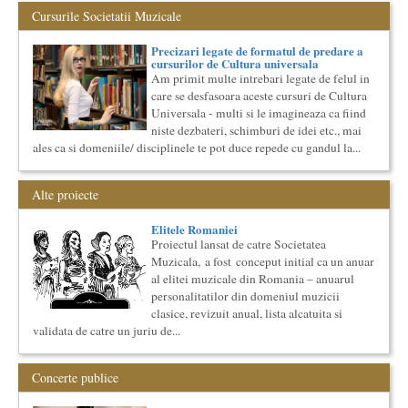
Nati...
Cursurile Societatii Muzicale
Societatea Culturala
Platforma online de marketing cultural
Precizari legate de formatul de predare a
Descrierea produsului principal (platforma Internet)
cursurilor de Cultura universala
Obiectivul proiectului este de a construi un sistem complex de
Am primit multe intrebari legate de felul in
market...
care se desfasoara aceste cursuri de Cultura
Ziua Internationala a Subtitrarii
Universala - multi si le imagineaza ca fiind
Editia I
niste dezbateri, schimburi de idei etc., mai
Ziua Internationala a Subtitrarii - Editia I Universitatea din
ales ca si domeniile/ disciplinele te pot duce repede cu gandul la...
Bucuresti, Sala James Joyce [sala MTTLC] Str. Pitar Mos nr. ...
Cursul de Arta universala: Marile capodopere
Alte proiecte
Societatea Muzicala organizeaza un curs de arta universala:
"Marile capodopere ale umanitatii". Este un curs intensiv si
con...
Elitele Romaniei
Proiectul lansat de catre Societatea
Cursul de Literatura universala: Marile texte literare ale
umanitatii
Muzicala, a fost conceput initial ca un anuar
al elitei muzicale din Romania – anuarul
Societatea Muzicala organizeaza un curs de literatura
universala: „Marile texte si marile batalii culturale”. Este un
personalitatilor din domeniul muzicii
cu...
clasice, revizuit anual, lista alcatuita si
Precizari legate de formatul de predare a cursurilor de
validata de catre un juriu de...
Cultura universala
Am primit multe intrebari legate de felul in care se desfasoara
Concerte publice
aceste cursuri de Cultura Universala - multi si le imagineaza...
Cursul de Cinematografie universala: Marile capodopere