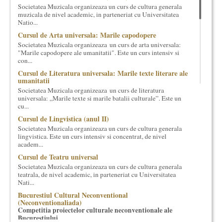
Societatea Muzicala organizeaza un curs de cultura generala
cultural si consultanta. Organizam concursuri, concerte si
muzicala de nivel academic, in parteneriat cu Universitatea
evenimente culturale, private sau publice, tinem cursuri de
Natio...
cultura generala muzicala, teatrala, filosofica si de alte feluri.
Cursul de Arta universala: Marile capodopere
Cuvinte in plus despre proiect, despre cei care il administreaza si
Societatea Muzicala organizeaza un curs de arta universala:
cei care il finantateaza sunt in rubricile de mai jos.
"Marile capodopere ale umanitatii". Este un curs intensiv si
con...
Cursul de Literatura universala: Marile texte literare ale
umanitatii
Societatea Muzicala organizeaza un curs de literatura
universala: „Marile texte si marile batalii culturale”. Este un
cu...
Cursul de Lingvistica (anul II)
Societatea Muzicala organizeaza un curs de cultura generala
lingvistica. Este un curs intensiv si concentrat, de nivel
academ...
Cursul de Teatru universal
Societatea Muzicala organizeaza un curs de cultura generala
teatrala, de nivel academic, in parteneriat cu Universitatea
Nati...
Bucurestiul Cultural Neconventional
(Neconventionaliada)
Competitia proiectelor culturale neconventionale ale
Bucurestiului