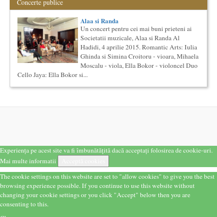
Concerte publice
Ziua Internationala a Subtitrarii
Editia I
Ziua Internationala a Subtitrarii - Editia I Universitatea din
Alaa si Randa
Bucuresti, Sala James Joyce [sala MTTLC] Str. Pitar Mos nr. ...
Un concert pentru cei mai buni prieteni ai
Societatii muzicale, Alaa si Randa Al
Cursul de Filosofie generala (anul I)
Hadidi, 4 aprilie 2015. Romantic Arts: Iulia
Societatea Muzicala organizeaza un curs de Filosofie
Ghinda si Simina Croitoru - vioara, Mihaela
Generala, de nivel academic, cu durata de doi ani (4 semestre),
impreuna...
Moscalu - viola, Ella Bokor - violoncel Duo
Cello Jaya: Ella Bokor si...
Precizari legate de formatul de predare a cursurilor de
Cultura universala
Am primit multe intrebari legate de felul in care se desfasoara
aceste cursuri de Cultura Universala - multi si le imagineaza...
Societatea Culturala
Platforma online de marketing cultural
Descrierea produsului principal (platforma Internet)
Obiectivul proiectului este de a construi un sistem complex de
market...
Experiența pe acest site va fi îmbunătățită dacă acceptați folosirea de cookie-uri.
Cursul de Cinematografie universala: Marile capodopere
Mai multe informatii
Acceptă cookies
si marii realizatori (anul II)
The cookie settings on this website are set to "allow cookies" to give you the best
Societatea Muzicala organizeaza un curs de cultura generala
cinematografica. Este un curs concentrat si intensiv, de nivel
browsing experience possible. If you continue to use this website without
ac...
changing your cookie settings or you click "Accept" below then you are
The Fever
consenting to this.
By Wallace Shawn, with Simona Maicanescu