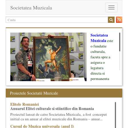
Societatea Muzicala
Toggle
navigation
Societatea
Muzicala
este
o fundatie
culturala,
facuta spre a
asigura o
legatura
directa si
permanenta
intre cultura si
oamenii ei, pe
Proiectele Societatii Muzicale
de o parte, si
lumea businessului si reprezentantii ei, de cealalta parte. Am
Elitele Romaniei
inceput cu muzica clasica - si de aici numele -, insa acum
Anuarul Elitei culturale si stiintifice din Romania
dezvoltam proiecte si in alte domenii ale culturii.
Proiectul lansat de catre Societatea Muzicala, a fost conceput
initial ca un anuar al elitei muzicale din Romania – anuar...
Facem management cultural, dezvoltam si administram proiecte
Cursul de Muzica universala (anul I)
proprii sau preluate, modele si sisteme de finantare, marketing