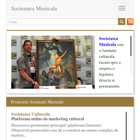
Societatea Muzicala
Toggle
navigation
Societatea
Muzicala
este
o fundatie
culturala,
facuta spre a
asigura o
legatura
directa si
permanenta
intre cultura si
oamenii ei, pe
Proiectele Societatii Muzicale
de o parte, si
lumea businessului si reprezentantii ei, de cealalta parte. Am
Societatea Culturala
inceput cu muzica clasica - si de aici numele -, insa acum
Platforma online de marketing cultural
dezvoltam proiecte si in alte domenii ale culturii.
Descrierea produsului principal (platforma Internet)
Obiectivul proiectului este de a construi un sistem complex de
Facem management cultural, dezvoltam si administram proiecte
market...
proprii sau preluate, modele si sisteme de finantare, marketing