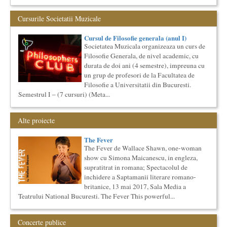
Cursul de Lingvistica (anul I)
Cursurile Societatii Muzicale
Societatea Muzicala organizeaza un curs de cultura generala
lingvistica. Este un curs intensiv si concentrat, de nivel
Cursul de Filosofie generala (anul I)
academ...
Societatea Muzicala organizeaza un curs de
Cursul de Teatru universal
Filosofie Generala, de nivel academic, cu
Societatea Muzicala organizeaza un curs de cultura generala
durata de doi ani (4 semestre), impreuna cu
teatrala, de nivel academic, in parteneriat cu Universitatea
un grup de profesori de la Facultatea de
Nati...
Filosofie a Universitatii din Bucuresti.
The Fever
Semestrul I – (7 cursuri) (Meta...
By Wallace Shawn, with Simona Maicanescu
The Fever de Wallace Shawn, one-woman show cu Simona
Maicanescu, in engleza, supratitrat in romana; Spectacolul de
Alte proiecte
inchidere ...
Cursul de Cinematografie universala (anul I)
The Fever
Societatea Muzicala organizeaza un curs de cultura generala
The Fever de Wallace Shawn, one-woman
cinematografica. Este un curs concentrat si intensiv, de nivel
show cu Simona Maicanescu, in engleza,
ac...
supratitrat in romana; Spectacolul de
Imaginary Beyond Reality
inchidere a Saptamanii literare romano-
Expozitie de arta fotografica
britanice, 13 mai 2017, Sala Media a
Expozitie de arta fotografica
Teatrului National Bucuresti. The Fever This powerful...
Spatiu: neoBhoema Art & Social Lab, Palatul Universul,
...
Concerte publice