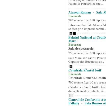
Palatului Patriarhiei este ...
Ateneul Roman - Sala M
Bucuresti
794 scaune fixe, 150 mp sce
Intrarea catre Sala Mare a 
se face prin impresionantul...
Palatul National al Copii
Mare
Bucuresti
Sala de spectacole
750 scaune fixe, 100 mp sce
Sala Mare, din cadrul Palatul
Copiilor din Bucuresti, es...
Catedrala Sfantul Iosif
Bucuresti
Catedrala Romano-Catoli
700 scaune fixe, 60 mp scena
Catedrala Sfantul Iosif a fost
dupa planurile arhitectului...
Centrul de Conferinte Au
Pallady - Sala Buenos Ai