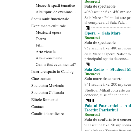
Bucuresti
Muzee & spatii tematice
Sala de spectacole
Alte tipuri de evenimente
4060 scaune fixe, 450 mp sc
Sala Mare a Palatului este pr
Spatii multifunctionale
al complexului Sala Pala...
Evenimente culturale
Muzica si opera
Opera - Sala Mare
Bucuresti
Teatru
Sala de spectacole
Film
952 scaune fixe, 480 mp sce
Arte vizuale
Sala Mare a Operei Nationale
Alte evenimente
principalul spatiu de conc...
Cum a fost evenimentul?
Sala Radio - Studioul Mi
Inscriere spatiu in Catalog
Bucuresti
Cine suntem
Sala mare de concerte
941 scaune fixe, 200 mp sce
Societatea Muzicala
Studioul Mihail Jora este un
Societatea Culturala
concerte, si se afla in incint...
Elitele Romaniei
Palatul Patriarhiei - Au
Contact
Teoctist Patriarhul
Conditii de utilizare
Bucuresti
Sala de conferinte si conce
900 scaune fixe, 50 mp scena
Aula Magna Teoctist Patriarh