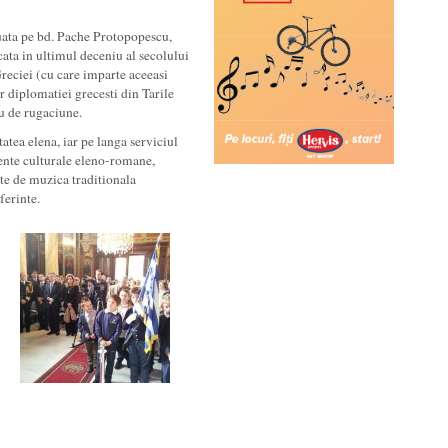
uata pe bd. Pache Protopopescu,
cata in ultimul deceniu al secolului
eciei (cu care imparte aceeasi
or diplomatiei grecesti din Tarile
u de rugaciune.
tea elena, iar pe langa serviciul
mente culturale eleno-romane,
te de muzica traditionala
ferinte.