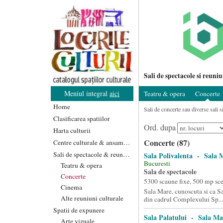
Sali de spectacole si reuniu
Meniul integral
aici
Teatru & opera
Concerte
Home
Sali de concerte sau diverse sali s
Clasificarea spatiilor
Ord. dupa
Harta culturii
Concerte (87)
Centre culturale & ansambluri
Sali de spectacole & reuniuni
Sala Polivalenta - Sala 
Bucuresti
Teatru & opera
Sala de spectacole
Concerte
5300 scaune fixe, 500 mp sc
Cinema
Sala Mare, cunoscuta si ca Sa
Alte reuniuni culturale
din cadrul Complexului Sp...
Spatii de expunere
Sala Palatului - Sala Ma
Arte vizuale