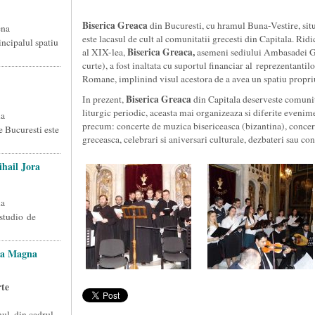
Biserica Greaca
din Bucuresti, cu hramul Buna-Vestire, sit
ena
este lacasul de cult al comunitatii grecesti din Capitala. Ridi
incipalul spatiu
Biserica Greaca,
al XIX-lea,
asemeni sediului Ambasadei Gr
curte), a fost inaltata cu suportul financiar al reprezentantil
Romane, implinind visul acestora de a avea un spatiu propri
Biserica Greaca
In prezent,
din Capitala deserveste comunita
liturgic periodic, aceasta mai organizeaza si diferite eveni
na
precum: concerte de muzica bisericeasca (bizantina), concer
 Bucuresti este
greceasca, celebrari si aniversari culturale, dezbateri sau con
hail Jora
na
 studio de
la Magna
rte
ul, din cadrul