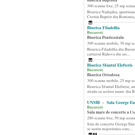
Biserica Baptista
300 scaune fixe, 25 mp scena
Biserica Nadejdea, apartinan
Crestin Baptist din Romania, 
Biserica Filadelfia
Bucuresti
Biserica Penticostala
300 scaune mobile, 30 mp sc
Biserica Filadelfia din Bucure
cartierul Rahova din sec...
Biserica Sfantul Elefterie
Bucuresti
Biserica Ortodoxa
300 scaune mobile, 25 mp sc
Biserica Sfantul Elefterie, a
strada cu acelasi nume din B.
UNMB - Sala George En
Bucuresti
Sala mare de concerte a C
280 scaune fixe, 50 mp scena
Sala de concerte George Enes
se sustin majoritatea conc...