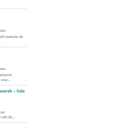
ena
 sub numele de
.
ena
artierul
este...
asarab – Sala
cee
 sub de...