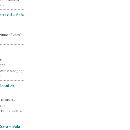
...
iteazul – Sala
ziune a Liceului
c
ena
este o sinagoga
.
lonul de
 concerte
ena
 Iulia (unde a
 Sava – Sala