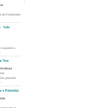
ese
i de Conferinte
.
- Sala
e concerte a
.
on Nou
Ortodoxa
ena
ou, paraclis
..
a a Palatului
rium
cunoscuta si