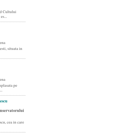
d Cultului
es...
ena
sti, situata in
ena
mplasata pe
..
escu
onservatorului
cu, cea in care