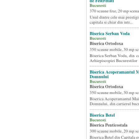
de Festivitati
Bucuresti
370 scaune fixe, 20 mp scena
Unul dintre cele mai prestigi
capitala si chiar din intr...
Biserica Serban Voda
Bucuresti
Biserica Ortodoxa
350 scaune mobile, 30 mp sc
Biserica Serban Voda, din c
Arhiepiscopiei Bucurestilor a
Biserica Acoperamantul M
Domnului
Bucuresti
Biserica Ortodoxa
350 scaune mobile, 30 mp sc
Biserica Acoperamantul Mai
Domnului, din cartierul bucur
Biserica Betel
Bucuresti
Biserica Penticostala
300 scaune mobile, 20 mp sc
Biserica Betel din Capitala e