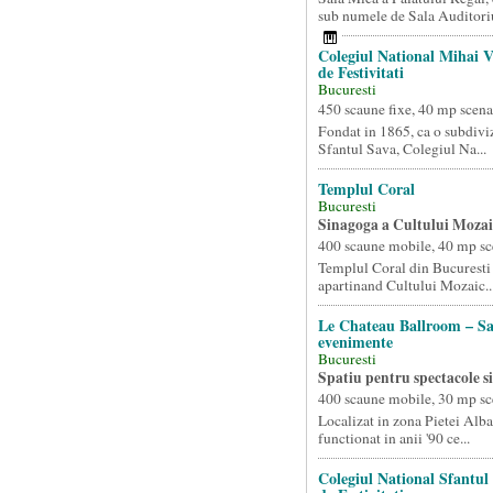
sub numele de Sala Auditoriu
Colegiul National Mihai V
de Festivitati
Bucuresti
450 scaune fixe, 40 mp scena
Fondat in 1865, ca o subdivi
Sfantul Sava, Colegiul Na...
Templul Coral
Bucuresti
Sinagoga a Cultului Mozai
400 scaune mobile, 40 mp sc
Templul Coral din Bucuresti 
apartinand Cultului Mozaic..
Le Chateau Ballroom – Sa
evenimente
Bucuresti
Spatiu pentru spectacole si
400 scaune mobile, 30 mp sc
Localizat in zona Pietei Alba
functionat in anii '90 ce...
Colegiul National Sfantul