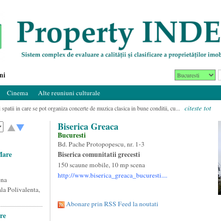
ni
Cinema
Alte reuniuni culturale
citeste tot
i spatii in care se pot organiza concerte de muzica clasica in bune conditii, cu...
Biserica Greaca
Bucuresti
Bd. Pache Protopopescu, nr. 1-3
Mare
Biserica comunitatii grecesti
150 scaune mobile, 10 mp scena
http://www.biserica_greaca_bucuresti....
ena
la Polivalenta,
Abonare prin RSS Feed la noutati
re