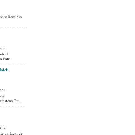
oase licee din
ena
adrul
 Patr...
aicii
ena
cii
estean Tit...
ena
ste un lacas de