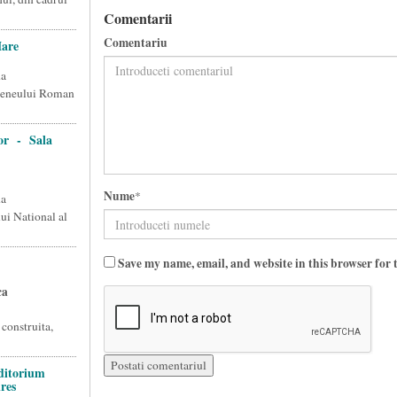
Comentarii
Comentariu
are
na
Ateneului Roman
lor - Sala
Nume
*
na
ui National al
Save my name, email, and website in this browser for 
ca
 construita,
ditorium
res