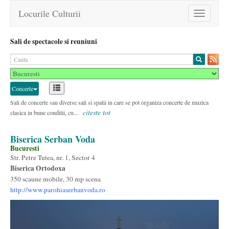
Locurile Culturii
Toggle
navigation
Sali de spectacole si reuniuni
Concerte
Sali de concerte sau diverse sali si spatii in care se pot organiza concerte de muzica
citeste tot
clasica in bune conditii, cu...
Biserica Serban Voda
Bucuresti
Str. Petre Tutea, nr. 1, Sector 4
Biserica Ortodoxa
350 scaune mobile, 30 mp scena
http://www.parohiaserbanvoda.ro