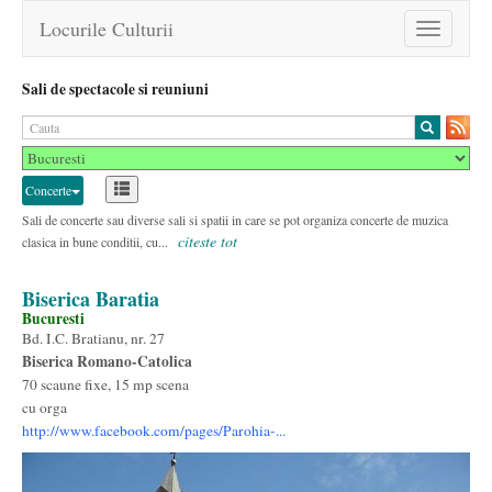
Locurile Culturii
Toggle
navigation
Sali de spectacole si reuniuni
Concerte
Sali de concerte sau diverse sali si spatii in care se pot organiza concerte de muzica
citeste tot
clasica in bune conditii, cu...
Biserica Baratia
Bucuresti
Bd. I.C. Bratianu, nr. 27
Biserica Romano-Catolica
70 scaune fixe, 15 mp scena
cu orga
http://www.facebook.com/pages/Parohia-...