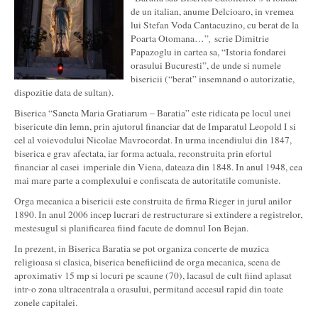
de un italian, anume Delcioaro, in vremea
lui Stefan Voda Cantacuzino, cu berat de la
Poarta Otomana…”
,
scrie Dimitrie
Papazoglu in cartea sa, “Istoria fondarei
orasului Bucuresti”, de unde si numele
bisericii (“berat” insemnand o autorizatie,
dispozitie data de sultan).
Biserica “Sancta Maria Gratiarum – Baratia” este ridicata pe locul unei
bisericute din lemn, prin ajutorul financiar dat de Imparatul Leopold I si
cel al voievodului Nicolae Mavrocordat. In urma incendiului din 1847,
biserica e grav afectata, iar forma actuala, reconstruita prin efortul
financiar al casei imperiale din Viena, dateaza din 1848. In anul 1948, cea
mai mare parte a complexului e confiscata de autoritatile comuniste.
Orga mecanica a bisericii este construita de firma Rieger in jurul anilor
1890. In anul 2006 incep lucrari de restructurare si extindere a registrelor,
mestesugul si planificarea fiind facute de domnul Ion Bejan.
In prezent, in Biserica Baratia se pot organiza concerte de muzica
religioasa si clasica, biserica benefiiciind de orga mecanica, scena de
aproximativ 15 mp si locuri pe scaune (70), lacasul de cult fiind aplasat
intr-o zona ultracentrala a orasului, permitand accesul rapid din toate
zonele capitalei.