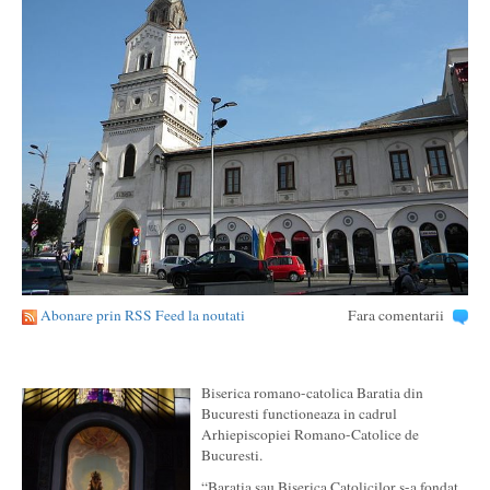
Abonare prin RSS Feed la noutati
Fara comentarii
Biserica romano-catolica Baratia din
Bucuresti functioneaza in cadrul
Arhiepiscopiei Romano-Catolice de
Bucuresti.
“Baratia sau Biserica Catolicilor s-a fondat