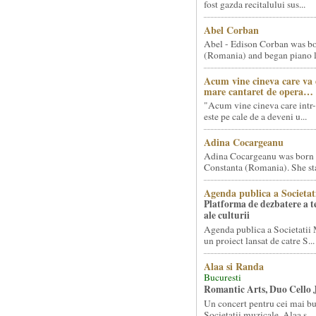
fost gazda recitalului sus...
Abel Corban
Abel - Edison Corban was bo
(Romania) and began piano le
Acum vine cineva care va
mare cantaret de opera…
"Acum vine cineva care intr-
este pe cale de a deveni u...
Adina Cocargeanu
Adina Cocargeanu was born 
Constanta (Romania). She star
Agenda publica a Societat
Platforma de dezbatere a 
ale culturii
Agenda publica a Societatii 
un proiect lansat de catre S...
Alaa si Randa
Bucuresti
Romantic Arts, Duo Cello 
Un concert pentru cei mai bun
Societatii muzicale, Alaa s...