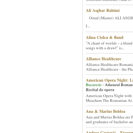
Ali Asghar Rahimi
Ostad (Master) ALI AS
I...
Alina Ciolca & Band
”A chant of worlds – a blend
songs with a drawl” is...
Alliance Healthcare
Alliance Healthcare Romani
Alliance Healthcare - the Pha
American Opera Night: 
Bucuresti
- Atheneul Roman
Recital de opera
American Opera Night with 
Meachem The Romanian At..
Ana & Marius Boldea
Ana and Marius Boldea are 
and graduates of bachelor an
Andrea Gustović – Ercego