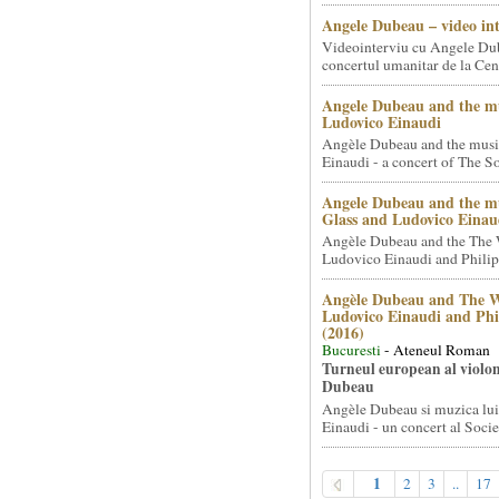
Angele Dubeau – video in
Videointerviu cu Angele Du
concertul umanitar de la Cent
Angele Dubeau and the mu
Ludovico Einaudi
Angèle Dubeau and the musi
Einaudi - a concert of The So.
Angele Dubeau and the mu
Glass and Ludovico Einau
Angèle Dubeau and the The 
Ludovico Einaudi and Philip 
Angèle Dubeau and The W
Ludovico Einaudi and Phi
(2016)
Bucuresti
- Ateneul Roman
Turneul european al violon
Dubeau
Angèle Dubeau si muzica lu
Einaudi - un concert al Societ
1
2
3
..
17