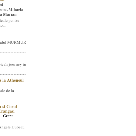
ei
toru, Mihaela
ea Marian
icale pentru
o...
brandul MURMUR
ica’s journey in
 la Atheneul
ale de la
 si Corul
 Crangasi
 - Grant
 Angele Dubeau
..