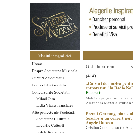
Meniul integral
aici
Home
Ord. dupa
Despre Societatea Muzicala
(414)
Cursurile Societatii
„Cursuri de muzica pentr
Concertele Societatii
corporatisti” la Radio No
Concursurile Societatii
Bucuresti
Meloterapia, emisiune realiz
Mihail Jora
Alexandra Manaila, editia a 5
Lidia Vianu Translates
Alte proiecte ale Societatii
Premii Grammy, pianistul
Sokolov si un concert iesi
Societatea Culturala
Angele Dubeau
Locurile Culturii
Cristina Comandasu (in Ade
Elitele Romaniei