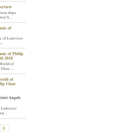
terview
beau dupa
rul S...
sic of
c of Ludovico
..
sic of Philip
di 2018
World of
Glass ...
orld of
lip Glass
istei Angele
i Ludovico
at...