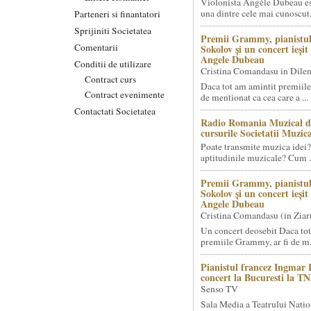
Violonista Angèle Dubeau es
una dintre cele mai cunoscut.
Parteneri si finantatori
Sprijiniti Societatea
Premii Grammy, pianistul
Comentarii
Sokolov și un concert ieși
Angele Dubeau
Conditii de utilizare
Cristina Comandasu in Dile
Contract curs
Daca tot am amintit premiile
Contract evenimente
de mentionat ca cea care a ...
Contactati Societatea
Radio Romania Muzical d
cursurile Societatii Muzica
Poate transmite muzica idei?
aptitudinile muzicale? Cum .
Premii Grammy, pianistul
Sokolov și un concert ieși
Angele Dubeau
Cristina Comandasu (in Ziar
Un concert deosebit Daca tot
premiile Grammy, ar fi de m.
Pianistul francez Ingmar 
concert la Bucuresti la T
Senso TV
Sala Media a Teatrului Natio