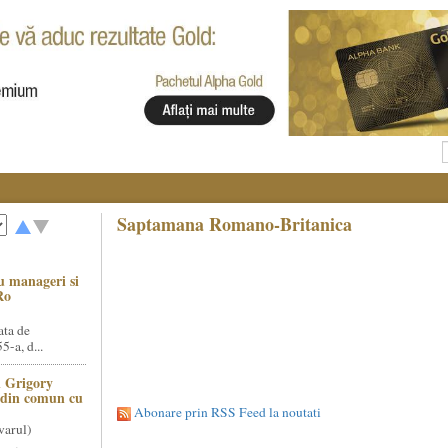
Saptamana Romano-Britanica
u manageri si
Ro
ata de
5-a, d...
 Grigory
t din comun cu
Abonare prin RSS Feed la noutati
varul)