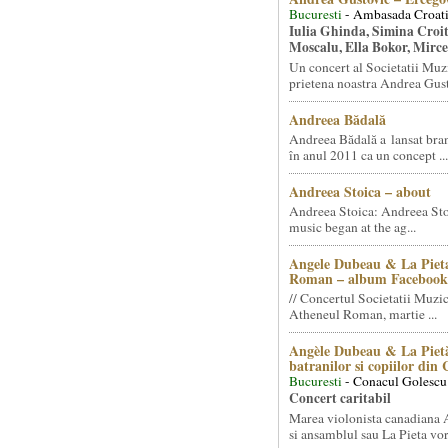
Bucuresti
- Ambasada Croati
Iulia Ghinda, Simina Croi
Moscalu, Ella Bokor, Mirc
Un concert al Societatii Muz
prietena noastra Andrea Gust
Andreea Bădală
Andreea Bădală a lansat 
în anul 2011 ca un concept ...
Andreea Stoica – about
Andreea Stoica: Andreea Sto
music began at the ag...
Angele Dubeau & La Pieta
Roman – album Facebook
// Concertul Societatii Muzic
Atheneul Roman, martie ...
Angèle Dubeau & La Pietà
batranilor si copiilor din
Bucuresti
- Conacul Golescu
Concert caritabil
Marea violonista canadiana
si ansamblul sau La Pieta vor.