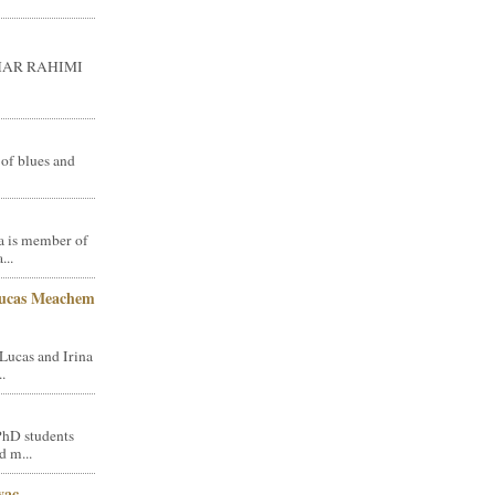
GHAR RAHIMI
 of blues and
a is member of
...
Lucas Meachem
Lucas and Irina
.
PhD students
d m...
vac