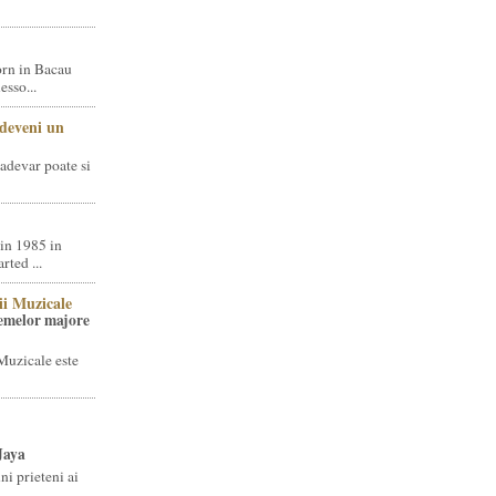
rn in Bacau
sso...
 deveni un
adevar poate si
in 1985 in
ted ...
ii Muzicale
temelor majore
Muzicale este
Jaya
i prieteni ai