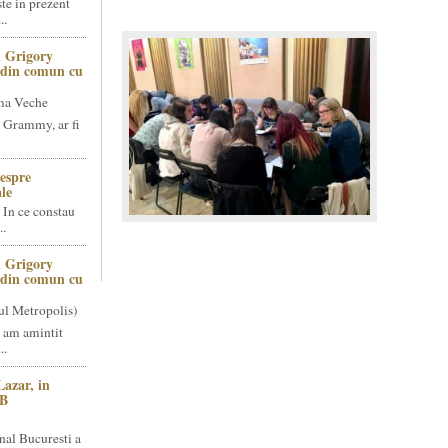
te in prezent
..
 Grigory
t din comun cu
ma Veche
 Grammy, ar fi
espre
le
 In ce constau
..
 Grigory
t din comun cu
ul Metropolis)
 am amintit
..
Lazar, in
NB
nal Bucuresti a