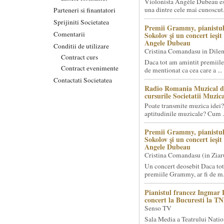
Violonista Angèle Dubeau es
una dintre cele mai cunoscut.
Parteneri si finantatori
Sprijiniti Societatea
Premii Grammy, pianistul
Comentarii
Sokolov și un concert ieși
Angele Dubeau
Conditii de utilizare
Cristina Comandasu in Dile
Contract curs
Daca tot am amintit premiile
Contract evenimente
de mentionat ca cea care a ...
Contactati Societatea
Radio Romania Muzical d
cursurile Societatii Muzica
Poate transmite muzica idei?
aptitudinile muzicale? Cum .
Premii Grammy, pianistul
Sokolov și un concert ieși
Angele Dubeau
Cristina Comandasu (in Ziar
Un concert deosebit Daca tot
premiile Grammy, ar fi de m.
Pianistul francez Ingmar 
concert la Bucuresti la T
Senso TV
Sala Media a Teatrului Natio