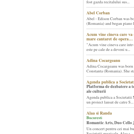
fost gazda recitalului sus...
Abel Corban
Abel - Edison Corban was bo
(Romania) and began piano le
Acum vine cineva care va
mare cantaret de opera…
"Acum vine cineva care intr-
este pe cale de a deveni u...
Adina Cocargeanu
Adina Cocargeanu was born 
Constanta (Romania). She star
Agenda publica a Societat
Platforma de dezbatere a 
ale culturii
Agenda publica a Societatii 
un proiect lansat de catre S...
Alaa si Randa
Bucuresti
Romantic Arts, Duo Cello 
Un concert pentru cei mai bun
Societatii muzicale, Alaa s...