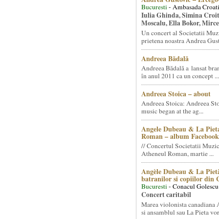
Bucuresti
- Ambasada Croati
Iulia Ghinda, Simina Croi
Moscalu, Ella Bokor, Mirc
Un concert al Societatii Muz
prietena noastra Andrea Gust
Andreea Bădală
Andreea Bădală a lansat 
în anul 2011 ca un concept ...
Andreea Stoica – about
Andreea Stoica: Andreea Sto
music began at the ag...
Angele Dubeau & La Pieta
Roman – album Facebook
// Concertul Societatii Muzic
Atheneul Roman, martie ...
Angèle Dubeau & La Pietà
batranilor si copiilor din
Bucuresti
- Conacul Golescu
Concert caritabil
Marea violonista canadiana
si ansamblul sau La Pieta vor.