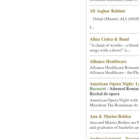
Ali Asghar Rahimi
Ostad (Master) ALI AS
I...
Alina Ciolca & Band
”A chant of worlds – a blend
songs with a drawl” is...
Alliance Healthcare
Alliance Healthcare Romani
Alliance Healthcare - the Pha
American Opera Night: 
Bucuresti
- Atheneul Roman
Recital de opera
American Opera Night with 
Meachem The Romanian At..
Ana & Marius Boldea
Ana and Marius Boldea are 
and graduates of bachelor an
Andrea Gustović – Ercego