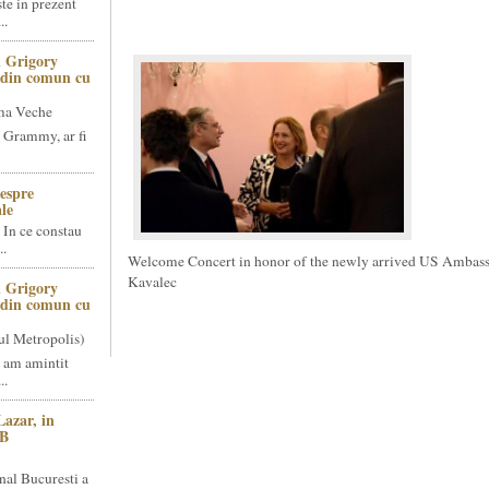
te in prezent
..
 Grigory
t din comun cu
ma Veche
 Grammy, ar fi
espre
le
 In ce constau
..
Welcome Concert in honor of the newly arrived US Ambas
Kavalec
 Grigory
t din comun cu
ul Metropolis)
 am amintit
..
Lazar, in
NB
nal Bucuresti a