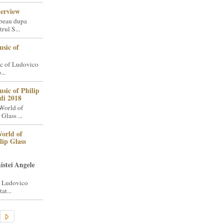
terview
beau dupa
rul S...
sic of
c of Ludovico
..
sic of Philip
di 2018
World of
Glass ...
orld of
lip Glass
istei Angele
i Ludovico
at...