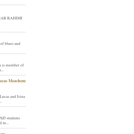
GHAR RAHIMI
 of blues and
a is member of
...
Lucas Meachem
Lucas and Irina
.
PhD students
d m...
vac