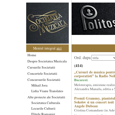
Meniul integral
aici
Home
Ord. dupa
Despre Societatea Muzicala
(414)
Cursurile Societatii
„Cursuri de muzica pentr
Concertele Societatii
corporatisti” la Radio No
Concursurile Societatii
Bucuresti
Meloterapia, emisiune realiz
Mihail Jora
Alexandra Manaila, editia a 5
Lidia Vianu Translates
Alte proiecte ale Societatii
Premii Grammy, pianistul
Sokolov si un concert iesi
Societatea Culturala
Angele Dubeau
Locurile Culturii
Cristina Comandasu (in Ade
Elitele Romaniei