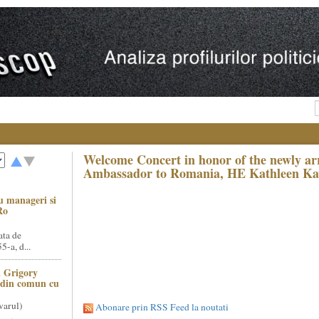
Welcome Concert in honor of the newly ar
Ambassador to Romania, HE Kathleen Ka
u manageri si
Ro
ata de
5-a, d...
 Grigory
t din comun cu
varul)
Abonare prin RSS Feed la noutati