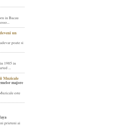
rn in Bacau
sso...
 deveni un
adevar poate si
in 1985 in
ted ...
ii Muzicale
temelor majore
Muzicale este
Jaya
i prieteni ai