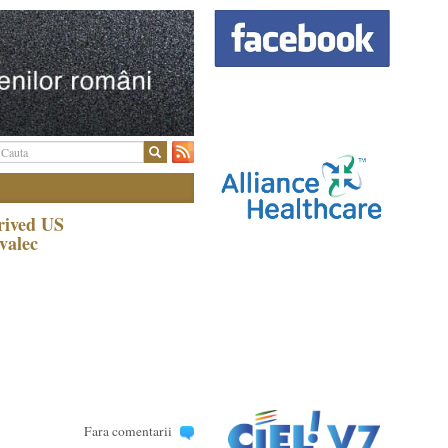
rived US
valec
Fara comentarii