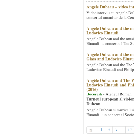
Angele Dubeau – video in
Videointerviu cu Angele Du
concertul umanitar de la Cent
Angele Dubeau and the mu
Ludovico Einaudi
Angèle Dubeau and the musi
Einaudi - a concert of The So.
Angele Dubeau and the mu
Glass and Ludovico Einau
Angèle Dubeau and the The 
Ludovico Einaudi and Philip 
Angèle Dubeau and The W
Ludovico Einaudi and Phi
(2016)
Bucuresti
- Ateneul Roman
Turneul european al violon
Dubeau
Angèle Dubeau si muzica lu
Einaudi - un concert al Societ
1
2
3
..
17