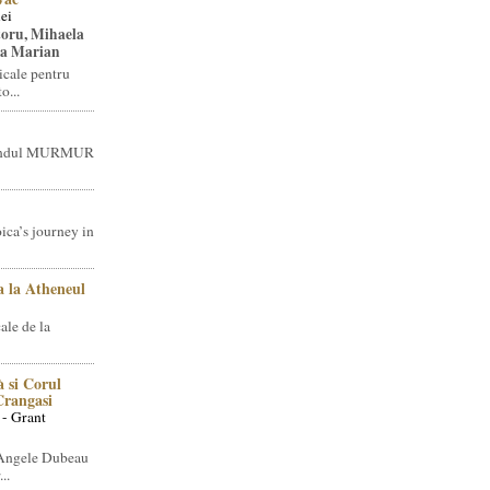
ei
toru, Mihaela
ea Marian
icale pentru
o...
brandul MURMUR
ica’s journey in
 la Atheneul
ale de la
 si Corul
 Crangasi
 - Grant
 Angele Dubeau
..