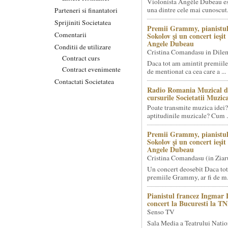
Violonista Angèle Dubeau es
una dintre cele mai cunoscut.
Parteneri si finantatori
Sprijiniti Societatea
Premii Grammy, pianistul
Comentarii
Sokolov și un concert ieși
Angele Dubeau
Conditii de utilizare
Cristina Comandasu in Dile
Contract curs
Daca tot am amintit premiile
Contract evenimente
de mentionat ca cea care a ...
Contactati Societatea
Radio Romania Muzical d
cursurile Societatii Muzica
Poate transmite muzica idei?
aptitudinile muzicale? Cum .
Premii Grammy, pianistul
Sokolov și un concert ieși
Angele Dubeau
Cristina Comandasu (in Ziar
Un concert deosebit Daca tot
premiile Grammy, ar fi de m.
Pianistul francez Ingmar 
concert la Bucuresti la T
Senso TV
Sala Media a Teatrului Natio