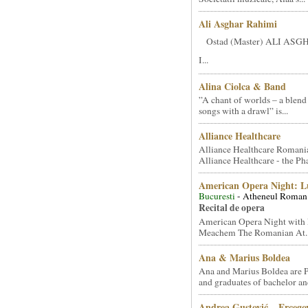
Ali Asghar Rahimi
Ostad (Master) ALI AS
I...
Alina Ciolca & Band
”A chant of worlds – a blend
songs with a drawl” is...
Alliance Healthcare
Alliance Healthcare Romani
Alliance Healthcare - the Pha
American Opera Night: 
Bucuresti
- Atheneul Roman
Recital de opera
American Opera Night with 
Meachem The Romanian At..
Ana & Marius Boldea
Ana and Marius Boldea are 
and graduates of bachelor an
Andrea Gustović – Ercego