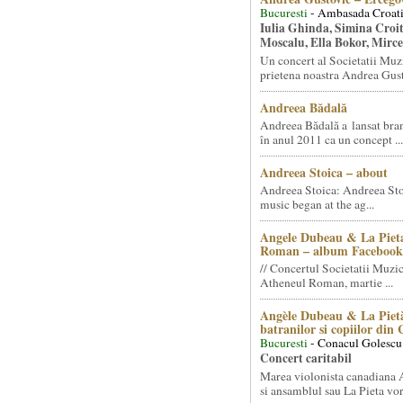
Bucuresti
- Ambasada Croati
Iulia Ghinda, Simina Croi
Moscalu, Ella Bokor, Mirc
Un concert al Societatii Muz
prietena noastra Andrea Gust
Andreea Bădală
Andreea Bădală a lansat 
în anul 2011 ca un concept ...
Andreea Stoica – about
Andreea Stoica: Andreea Sto
music began at the ag...
Angele Dubeau & La Pieta
Roman – album Facebook
// Concertul Societatii Muzic
Atheneul Roman, martie ...
Angèle Dubeau & La Pietà
batranilor si copiilor din
Bucuresti
- Conacul Golescu
Concert caritabil
Marea violonista canadiana
si ansamblul sau La Pieta vor.