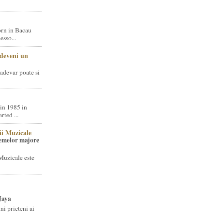
rn in Bacau
sso...
 deveni un
adevar poate si
in 1985 in
ted ...
ii Muzicale
temelor majore
Muzicale este
Jaya
i prieteni ai