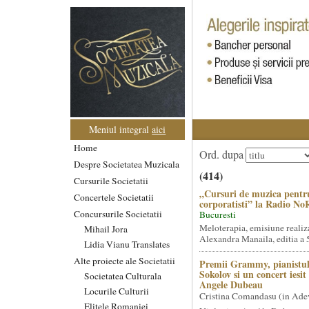
Meniul integral
aici
Home
Ord. dupa
Despre Societatea Muzicala
(414)
Cursurile Societatii
„Cursuri de muzica pentr
Concertele Societatii
corporatisti” la Radio No
Concursurile Societatii
Bucuresti
Meloterapia, emisiune realiz
Mihail Jora
Alexandra Manaila, editia a 5
Lidia Vianu Translates
Alte proiecte ale Societatii
Premii Grammy, pianistul
Sokolov si un concert iesi
Societatea Culturala
Angele Dubeau
Locurile Culturii
Cristina Comandasu (in Ade
Elitele Romaniei