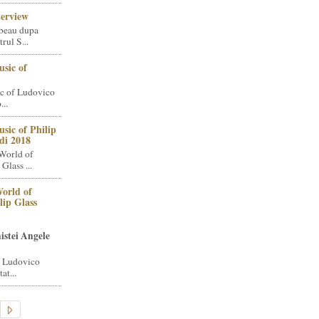
terview
beau dupa
rul S...
sic of
c of Ludovico
..
sic of Philip
di 2018
World of
Glass ...
orld of
lip Glass
istei Angele
i Ludovico
at...