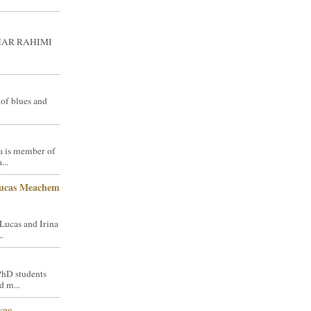
GHAR RAHIMI
 of blues and
a is member of
...
Lucas Meachem
Lucas and Irina
.
PhD students
d m...
vac