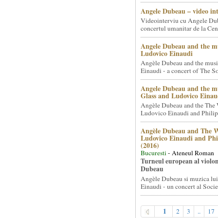
Angele Dubeau – video in
Videointerviu cu Angele Du
concertul umanitar de la Cent
Angele Dubeau and the mu
Ludovico Einaudi
Angèle Dubeau and the musi
Einaudi - a concert of The So.
Angele Dubeau and the mu
Glass and Ludovico Einau
Angèle Dubeau and the The 
Ludovico Einaudi and Philip 
Angèle Dubeau and The W
Ludovico Einaudi and Phi
(2016)
Bucuresti
- Ateneul Roman
Turneul european al violon
Dubeau
Angèle Dubeau si muzica lu
Einaudi - un concert al Societ
1
2
3
..
17