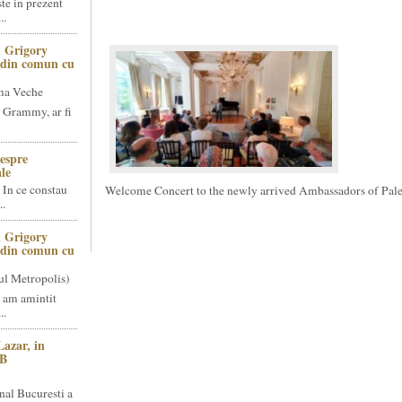
te in prezent
..
 Grigory
t din comun cu
ma Veche
 Grammy, ar fi
espre
le
 In ce constau
Welcome Concert to the newly arrived Ambassadors of Pal
..
 Grigory
t din comun cu
ul Metropolis)
 am amintit
..
Lazar, in
NB
nal Bucuresti a