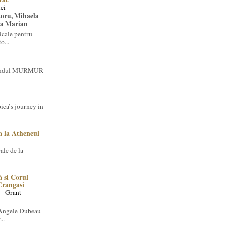
ei
toru, Mihaela
ea Marian
icale pentru
o...
brandul MURMUR
ica’s journey in
 la Atheneul
ale de la
 si Corul
 Crangasi
 - Grant
 Angele Dubeau
..