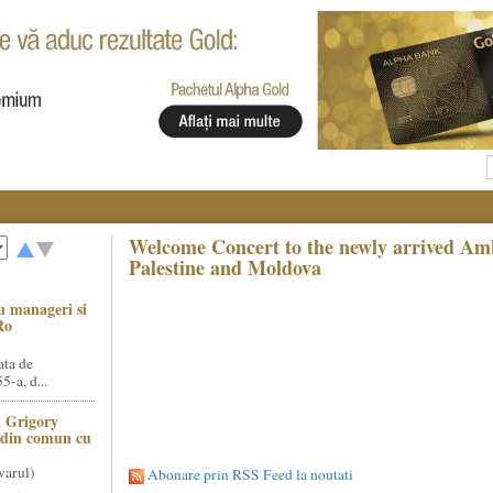
Welcome Concert to the newly arrived Am
Palestine and Moldova
u manageri si
Ro
ata de
5-a, d...
 Grigory
t din comun cu
varul)
Abonare prin RSS Feed la noutati