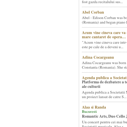
fost gazda recitalului sus...
Abel Corban
Abel - Edison Corban was bo
(Romania) and began piano le
Acum vine cineva care va
mare cantaret de opera…
"Acum vine cineva care intr-
este pe cale de a deveni u...
Adina Cocargeanu
Adina Cocargeanu was born 
Constanta (Romania). She star
Agenda publica a Societat
Platforma de dezbatere a 
ale culturii
Agenda publica a Societatii 
un proiect lansat de catre S...
Alaa si Randa
Bucuresti
Romantic Arts, Duo Cello 
Un concert pentru cei mai bun
Societatii muzicale, Alaa s...