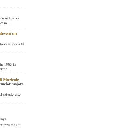
rn in Bacau
sso...
 deveni un
adevar poate si
in 1985 in
ted ...
ii Muzicale
temelor majore
Muzicale este
Jaya
i prieteni ai