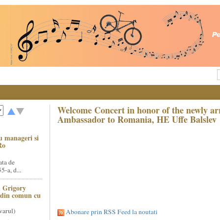
Welcome Concert in honor of the newly ar
Ambassador to Romania, HE Uffe Balslev
u manageri si
Ro
ata de
5-a, d...
 Grigory
t din comun cu
varul)
Abonare prin RSS Feed la noutati