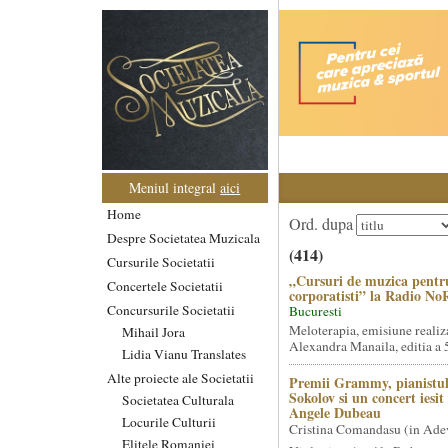
Meniul integral
aici
Home
Ord. dupa
Despre Societatea Muzicala
(414)
Cursurile Societatii
„Cursuri de muzica pentr
Concertele Societatii
corporatisti” la Radio No
Concursurile Societatii
Bucuresti
Meloterapia, emisiune realiz
Mihail Jora
Alexandra Manaila, editia a 5
Lidia Vianu Translates
Alte proiecte ale Societatii
Premii Grammy, pianistul
Sokolov si un concert iesi
Societatea Culturala
Angele Dubeau
Locurile Culturii
Cristina Comandasu (in Ade
Elitele Romaniei