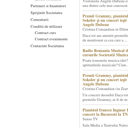
Violonista Angèle Dubeau es
una dintre cele mai cunoscut.
Parteneri si finantatori
Sprijiniti Societatea
Premii Grammy, pianistul
Comentarii
Sokolov și un concert ieși
Angele Dubeau
Conditii de utilizare
Cristina Comandasu in Dile
Contract curs
Daca tot am amintit premiile
Contract evenimente
de mentionat ca cea care a ...
Contactati Societatea
Radio Romania Muzical d
cursurile Societatii Muzica
Poate transmite muzica idei?
aptitudinile muzicale? Cum .
Premii Grammy, pianistul
Sokolov și un concert ieși
Angele Dubeau
Cristina Comandasu (in Ziar
Un concert deosebit Daca tot
premiile Grammy, ar fi de m.
Pianistul francez Ingmar 
concert la Bucuresti la T
Senso TV
Sala Media a Teatrului Natio