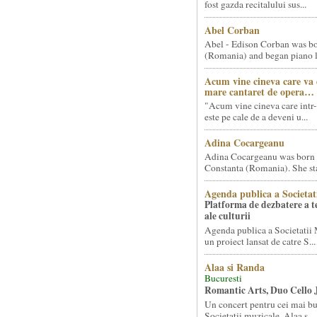
fost gazda recitalului sus...
Abel Corban
Abel - Edison Corban was bo
(Romania) and began piano le
Acum vine cineva care va
mare cantaret de opera…
"Acum vine cineva care intr-
este pe cale de a deveni u...
Adina Cocargeanu
Adina Cocargeanu was born 
Constanta (Romania). She star
Agenda publica a Societat
Platforma de dezbatere a 
ale culturii
Agenda publica a Societatii 
un proiect lansat de catre S...
Alaa si Randa
Bucuresti
Romantic Arts, Duo Cello 
Un concert pentru cei mai bun
Societatii muzicale, Alaa s...