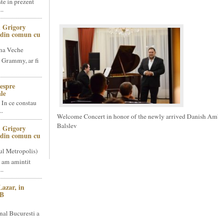
te in prezent
..
 Grigory
t din comun cu
ma Veche
 Grammy, ar fi
espre
le
 In ce constau
..
Welcome Concert in honor of the newly arrived Danish Am
Balslev
 Grigory
t din comun cu
ul Metropolis)
 am amintit
..
Lazar, in
NB
nal Bucuresti a