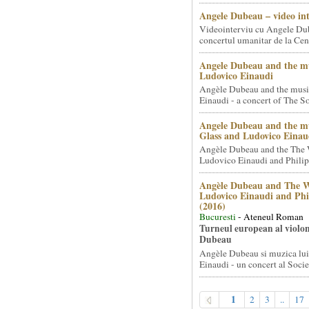
Angele Dubeau – video in
Videointerviu cu Angele Du
concertul umanitar de la Cent
Angele Dubeau and the mu
Ludovico Einaudi
Angèle Dubeau and the musi
Einaudi - a concert of The So.
Angele Dubeau and the mu
Glass and Ludovico Einau
Angèle Dubeau and the The 
Ludovico Einaudi and Philip 
Angèle Dubeau and The W
Ludovico Einaudi and Phi
(2016)
Bucuresti
- Ateneul Roman
Turneul european al violon
Dubeau
Angèle Dubeau si muzica lu
Einaudi - un concert al Societ
1
2
3
..
17