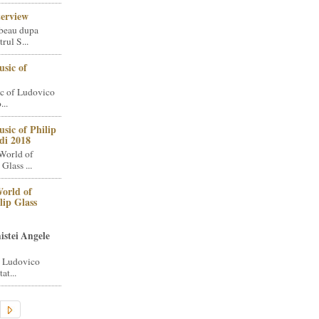
terview
beau dupa
rul S...
sic of
c of Ludovico
..
sic of Philip
di 2018
World of
Glass ...
orld of
lip Glass
istei Angele
i Ludovico
at...