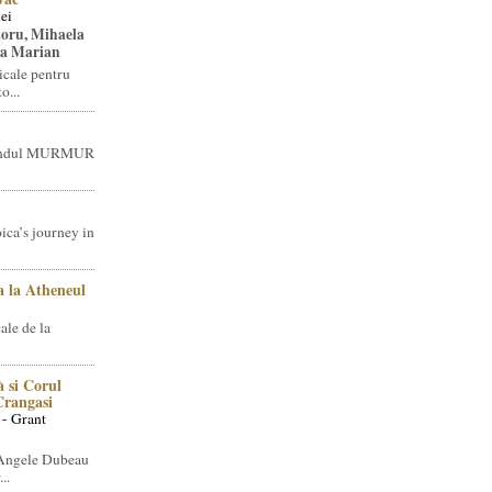
ei
toru, Mihaela
ea Marian
icale pentru
o...
brandul MURMUR
ica’s journey in
 la Atheneul
ale de la
 si Corul
 Crangasi
 - Grant
 Angele Dubeau
..