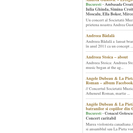
Bucuresti
- Ambasada Croati
Iulia Ghinda, Simina Croi
Moscalu, Ella Bokor, Mirc
Un concert al Societatii Muz
prietena noastra Andrea Gust
Andreea Bădală
Andreea Bădală a lansat 
în anul 2011 ca un concept ...
Andreea Stoica – about
Andreea Stoica: Andreea Sto
music began at the ag...
Angele Dubeau & La Pieta
Roman – album Facebook
// Concertul Societatii Muzic
Atheneul Roman, martie ...
Angèle Dubeau & La Pietà
batranilor si copiilor din
Bucuresti
- Conacul Golescu
Concert caritabil
Marea violonista canadiana
si ansamblul sau La Pieta vor.