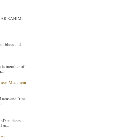
GHAR RAHIMI
 of blues and
a is member of
...
Lucas Meachem
Lucas and Irina
.
PhD students
d m...
vac