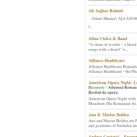
Ali Asghar Rahimi
Ostad (Master) ALI AS
I...
Alina Ciolca & Band
”A chant of worlds – a blend
songs with a drawl” is...
Alliance Healthcare
Alliance Healthcare Romani
Alliance Healthcare - the Pha
American Opera Night: 
Bucuresti
- Atheneul Roman
Recital de opera
American Opera Night with 
Meachem The Romanian At..
Ana & Marius Boldea
Ana and Marius Boldea are 
and graduates of bachelor an
Andrea Gustović – Ercego