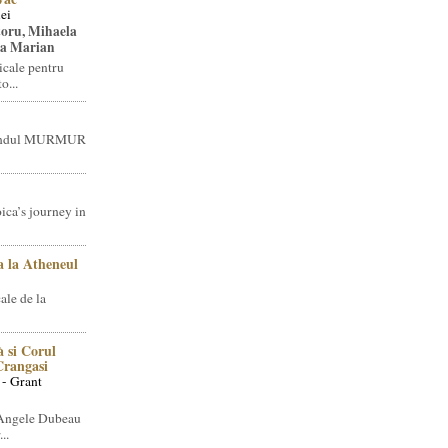
ei
toru, Mihaela
ea Marian
icale pentru
o...
brandul MURMUR
ica’s journey in
 la Atheneul
ale de la
 si Corul
 Crangasi
 - Grant
 Angele Dubeau
..