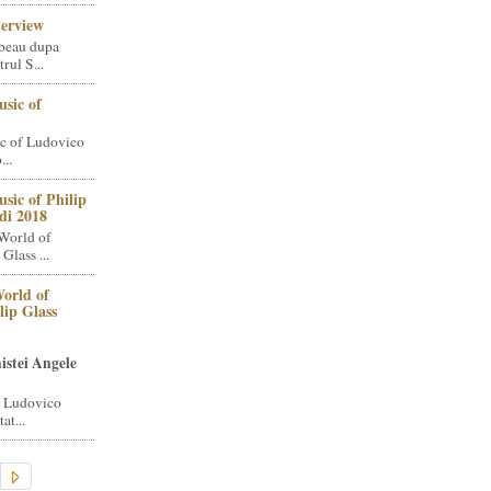
terview
beau dupa
rul S...
sic of
c of Ludovico
..
sic of Philip
di 2018
World of
Glass ...
orld of
lip Glass
istei Angele
i Ludovico
at...