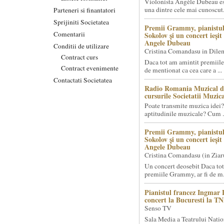
Violonista Angèle Dubeau es
una dintre cele mai cunoscut.
Parteneri si finantatori
Sprijiniti Societatea
Premii Grammy, pianistul
Comentarii
Sokolov și un concert ieși
Angele Dubeau
Conditii de utilizare
Cristina Comandasu in Dile
Contract curs
Daca tot am amintit premiile
Contract evenimente
de mentionat ca cea care a ...
Contactati Societatea
Radio Romania Muzical d
cursurile Societatii Muzica
Poate transmite muzica idei?
aptitudinile muzicale? Cum .
Premii Grammy, pianistul
Sokolov și un concert ieși
Angele Dubeau
Cristina Comandasu (in Ziar
Un concert deosebit Daca tot
premiile Grammy, ar fi de m.
Pianistul francez Ingmar 
concert la Bucuresti la T
Senso TV
Sala Media a Teatrului Natio