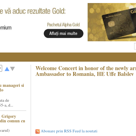
Welcome Concert in honor of the newly ar
Ambassador to Romania, HE Uffe Balslev
u manageri si
Ro
ata de
5-a, d...
 Grigory
t din comun cu
varul)
Abonare prin RSS Feed la noutati