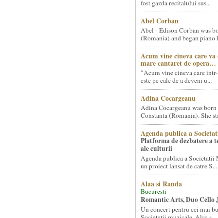
fost gazda recitalului sus...
Abel Corban
Abel - Edison Corban was bo
(Romania) and began piano le
Acum vine cineva care va
mare cantaret de opera…
"Acum vine cineva care intr-
este pe cale de a deveni u...
Adina Cocargeanu
Adina Cocargeanu was born 
Constanta (Romania). She star
Agenda publica a Societat
Platforma de dezbatere a 
ale culturii
Agenda publica a Societatii 
un proiect lansat de catre S...
Alaa si Randa
Bucuresti
Romantic Arts, Duo Cello 
Un concert pentru cei mai bun
Societatii muzicale, Alaa s...