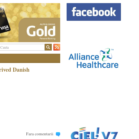
rived Danish
Fara comentarii