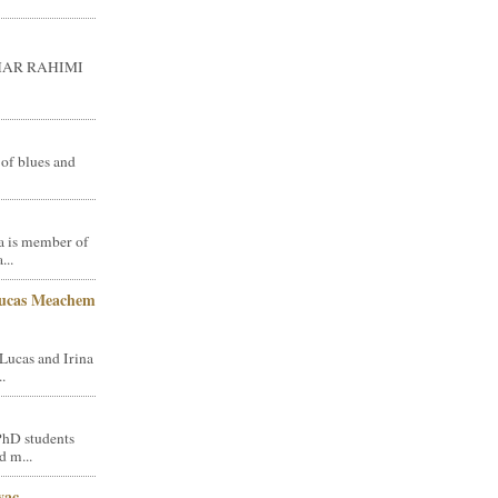
GHAR RAHIMI
 of blues and
a is member of
...
Lucas Meachem
Lucas and Irina
.
PhD students
d m...
vac