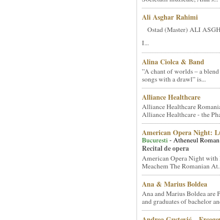
Ali Asghar Rahimi
Ostad (Master) ALI AS
I...
Alina Ciolca & Band
”A chant of worlds – a blend
songs with a drawl” is...
Alliance Healthcare
Alliance Healthcare Romani
Alliance Healthcare - the Pha
American Opera Night: 
Bucuresti
- Atheneul Roman
Recital de opera
American Opera Night with 
Meachem The Romanian At..
Ana & Marius Boldea
Ana and Marius Boldea are 
and graduates of bachelor an
Andrea Gustović – Ercego