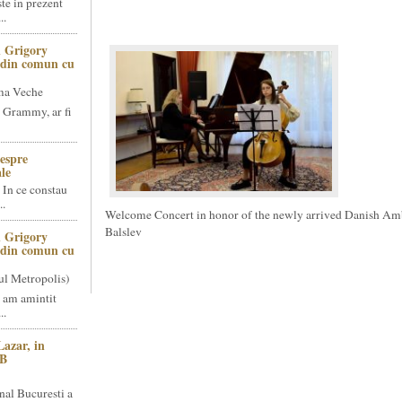
te in prezent
..
 Grigory
t din comun cu
ma Veche
 Grammy, ar fi
espre
le
 In ce constau
..
Welcome Concert in honor of the newly arrived Danish Am
Balslev
 Grigory
t din comun cu
ul Metropolis)
 am amintit
..
Lazar, in
NB
nal Bucuresti a