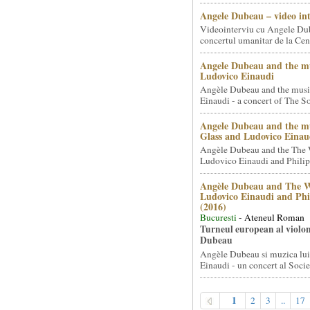
Angele Dubeau – video in
Videointerviu cu Angele Du
concertul umanitar de la Cent
Angele Dubeau and the mu
Ludovico Einaudi
Angèle Dubeau and the musi
Einaudi - a concert of The So.
Angele Dubeau and the mu
Glass and Ludovico Einau
Angèle Dubeau and the The 
Ludovico Einaudi and Philip 
Angèle Dubeau and The W
Ludovico Einaudi and Phi
(2016)
Bucuresti
- Ateneul Roman
Turneul european al violon
Dubeau
Angèle Dubeau si muzica lu
Einaudi - un concert al Societ
1
2
3
..
17