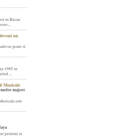
rn in Bacau
sso...
 deveni un
adevar poate si
in 1985 in
ted ...
ii Muzicale
temelor majore
Muzicale este
Jaya
i prieteni ai