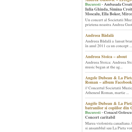
Bucuresti
- Ambasada Croati
Iulia Ghinda, Simina Croi
Moscalu, Ella Bokor, Mirc
Un concert al Societatii Muz
prietena noastra Andrea Gust
Andreea Bădală
Andreea Bădală a lansat 
în anul 2011 ca un concept ...
Andreea Stoica – about
Andreea Stoica: Andreea Sto
music began at the ag...
Angele Dubeau & La Pieta
Roman – album Facebook
// Concertul Societatii Muzic
Atheneul Roman, martie ...
Angèle Dubeau & La Pietà
batranilor si copiilor din
Bucuresti
- Conacul Golescu
Concert caritabil
Marea violonista canadiana
si ansamblul sau La Pieta vor.