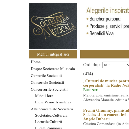
Meniul integral
aici
Home
Ord. dupa
Despre Societatea Muzicala
(414)
Cursurile Societatii
„Cursuri de muzica pentr
Concertele Societatii
corporatisti” la Radio No
Concursurile Societatii
Bucuresti
Meloterapia, emisiune realiz
Mihail Jora
Alexandra Manaila, editia a 5
Lidia Vianu Translates
Alte proiecte ale Societatii
Premii Grammy, pianistul
Sokolov si un concert iesi
Societatea Culturala
Angele Dubeau
Locurile Culturii
Cristina Comandasu (in Ade
Elitele Romaniei