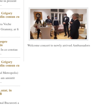
te in prezent
..
 Grigory
t din comun cu
ma Veche
 Grammy, ar fi
espre
le
Welcome concert to newly arrived Ambassadors
 In ce constau
..
 Grigory
t din comun cu
ul Metropolis)
 am amintit
..
Lazar, in
NB
nal Bucuresti a