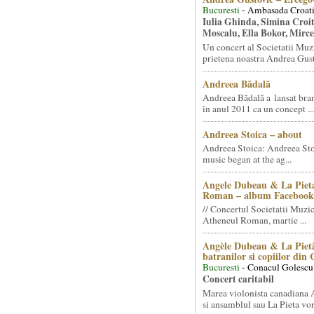
Bucuresti
- Ambasada Croati
Iulia Ghinda, Simina Croi
Moscalu, Ella Bokor, Mirc
Un concert al Societatii Muz
prietena noastra Andrea Gust
Andreea Bădală
Andreea Bădală a lansat 
în anul 2011 ca un concept ...
Andreea Stoica – about
Andreea Stoica: Andreea Sto
music began at the ag...
Angele Dubeau & La Pieta
Roman – album Facebook
// Concertul Societatii Muzic
Atheneul Roman, martie ...
Angèle Dubeau & La Pietà
batranilor si copiilor din
Bucuresti
- Conacul Golescu
Concert caritabil
Marea violonista canadiana
si ansamblul sau La Pieta vor.