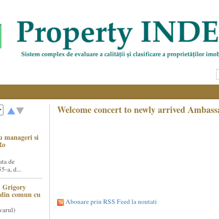
Welcome concert to newly arrived Ambass
u manageri si
Ro
ata de
5-a, d...
 Grigory
t din comun cu
Abonare prin RSS Feed la noutati
varul)