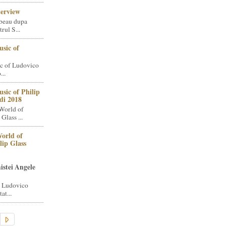
terview
beau dupa
rul S...
sic of
c of Ludovico
..
sic of Philip
di 2018
World of
Glass ...
orld of
lip Glass
istei Angele
i Ludovico
at...