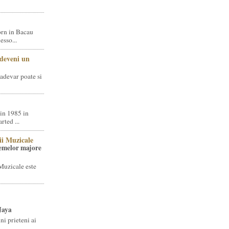
rn in Bacau
sso...
 deveni un
adevar poate si
in 1985 in
ted ...
ii Muzicale
temelor majore
Muzicale este
Jaya
i prieteni ai