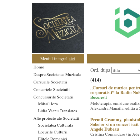
Meniul integral
aici
Home
Ord. dupa
Despre Societatea Muzicala
(414)
Cursurile Societatii
„Cursuri de muzica pentr
Concertele Societatii
corporatisti” la Radio No
Concursurile Societatii
Bucuresti
Meloterapia, emisiune realiz
Mihail Jora
Alexandra Manaila, editia a 5
Lidia Vianu Translates
Alte proiecte ale Societatii
Premii Grammy, pianistul
Sokolov si un concert iesi
Societatea Culturala
Angele Dubeau
Locurile Culturii
Cristina Comandasu (in Ade
Elitele Romaniei