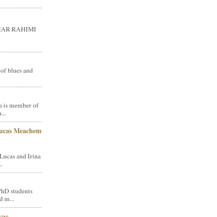
GHAR RAHIMI
 of blues and
a is member of
...
Lucas Meachem
Lucas and Irina
.
PhD students
d m...
vac