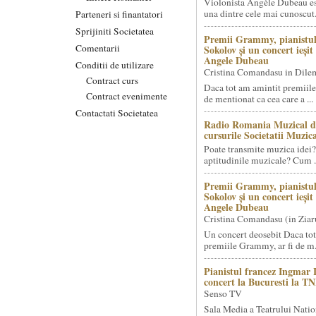
Violonista Angèle Dubeau es
una dintre cele mai cunoscut.
Parteneri si finantatori
Sprijiniti Societatea
Premii Grammy, pianistul
Comentarii
Sokolov și un concert ieși
Angele Dubeau
Conditii de utilizare
Cristina Comandasu in Dile
Contract curs
Daca tot am amintit premiile
Contract evenimente
de mentionat ca cea care a ...
Contactati Societatea
Radio Romania Muzical d
cursurile Societatii Muzica
Poate transmite muzica idei?
aptitudinile muzicale? Cum .
Premii Grammy, pianistul
Sokolov și un concert ieși
Angele Dubeau
Cristina Comandasu (in Ziar
Un concert deosebit Daca tot
premiile Grammy, ar fi de m.
Pianistul francez Ingmar 
concert la Bucuresti la T
Senso TV
Sala Media a Teatrului Natio