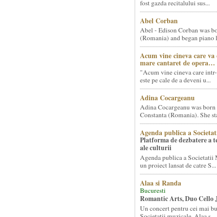
fost gazda recitalului sus...
Abel Corban
Abel - Edison Corban was bo
(Romania) and began piano le
Acum vine cineva care va
mare cantaret de opera…
"Acum vine cineva care intr-
este pe cale de a deveni u...
Adina Cocargeanu
Adina Cocargeanu was born 
Constanta (Romania). She star
Agenda publica a Societat
Platforma de dezbatere a 
ale culturii
Agenda publica a Societatii 
un proiect lansat de catre S...
Alaa si Randa
Bucuresti
Romantic Arts, Duo Cello 
Un concert pentru cei mai bun
Societatii muzicale, Alaa s...