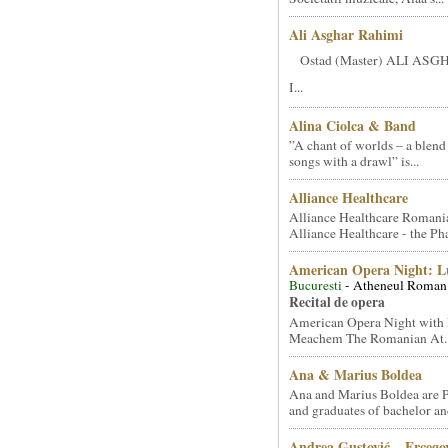
Ali Asghar Rahimi
Ostad (Master) ALI AS
I...
Alina Ciolca & Band
”A chant of worlds – a blend
songs with a drawl” is...
Alliance Healthcare
Alliance Healthcare Romani
Alliance Healthcare - the Pha
American Opera Night: 
Bucuresti
- Atheneul Roman
Recital de opera
American Opera Night with 
Meachem The Romanian At..
Ana & Marius Boldea
Ana and Marius Boldea are 
and graduates of bachelor an
Andrea Gustović – Ercego