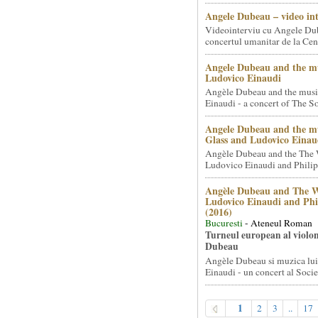
Angele Dubeau – video in
Videointerviu cu Angele Du
concertul umanitar de la Cent
Angele Dubeau and the mu
Ludovico Einaudi
Angèle Dubeau and the musi
Einaudi - a concert of The So.
Angele Dubeau and the mu
Glass and Ludovico Einau
Angèle Dubeau and the The 
Ludovico Einaudi and Philip 
Angèle Dubeau and The W
Ludovico Einaudi and Phi
(2016)
Bucuresti
- Ateneul Roman
Turneul european al violon
Dubeau
Angèle Dubeau si muzica lu
Einaudi - un concert al Societ
1
2
3
..
17