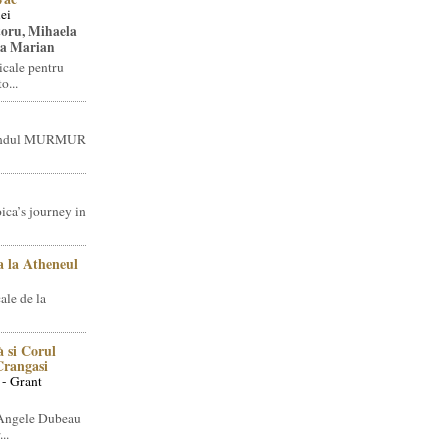
ei
toru, Mihaela
ea Marian
icale pentru
o...
brandul MURMUR
ica’s journey in
 la Atheneul
ale de la
 si Corul
 Crangasi
 - Grant
 Angele Dubeau
..