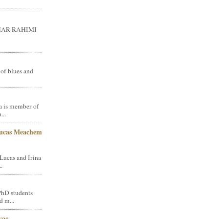
GHAR RAHIMI
 of blues and
a is member of
...
Lucas Meachem
Lucas and Irina
.
PhD students
d m...
vac