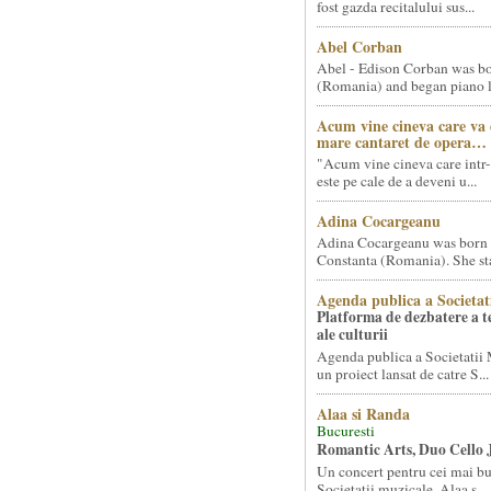
fost gazda recitalului sus...
Abel Corban
Abel - Edison Corban was bo
(Romania) and began piano le
Acum vine cineva care va
mare cantaret de opera…
"Acum vine cineva care intr-
este pe cale de a deveni u...
Adina Cocargeanu
Adina Cocargeanu was born 
Constanta (Romania). She star
Agenda publica a Societat
Platforma de dezbatere a 
ale culturii
Agenda publica a Societatii 
un proiect lansat de catre S...
Alaa si Randa
Bucuresti
Romantic Arts, Duo Cello 
Un concert pentru cei mai bun
Societatii muzicale, Alaa s...