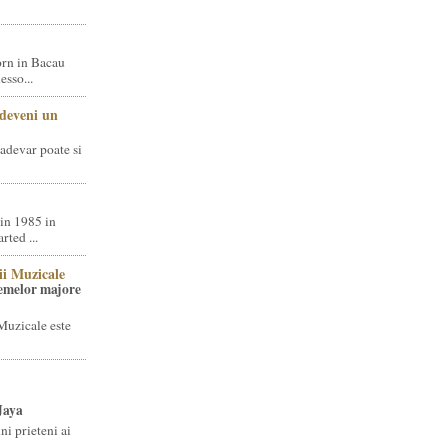
rn in Bacau
sso...
 deveni un
adevar poate si
in 1985 in
ted ...
ii Muzicale
temelor majore
Muzicale este
Jaya
i prieteni ai