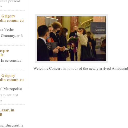
te in prezent
..
 Grigory
t din comun cu
ma Veche
 Grammy, ar fi
espre
le
 In ce constau
..
Welcome Concert in honour of the newly arrived Ambassa
 Grigory
t din comun cu
ul Metropolis)
 am amintit
..
Lazar, in
NB
nal Bucuresti a