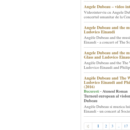
Angele Dubeau – video in
Videointerviu cu Angele Du
concertul umanitar de la Cent
Angele Dubeau and the mu
Ludovico Einaudi
Angèle Dubeau and the musi
Einaudi - a concert of The So.
Angele Dubeau and the mu
Glass and Ludovico Einau
Angèle Dubeau and the The 
Ludovico Einaudi and Philip 
Angèle Dubeau and The W
Ludovico Einaudi and Phi
(2016)
Bucuresti
- Ateneul Roman
Turneul european al violon
Dubeau
Angèle Dubeau si muzica lu
Einaudi - un concert al Societ
1
2
3
..
17