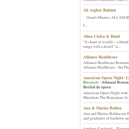
Ali Asghar Rahimi
Ostad (Master) ALI AS
I...
Alina Ciolca & Band
”A chant of worlds – a blend
songs with a drawl” is...
Alliance Healthcare
Alliance Healthcare Romani
Alliance Healthcare - the Pha
American Opera Night: 
Bucuresti
- Atheneul Roman
Recital de opera
American Opera Night with 
Meachem The Romanian At..
Ana & Marius Boldea
Ana and Marius Boldea are 
and graduates of bachelor an
Andrea Gustović – Ercego