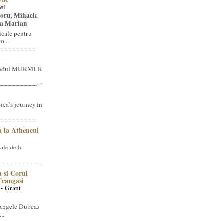
ei
toru, Mihaela
ea Marian
icale pentru
o...
brandul MURMUR
ica’s journey in
 la Atheneul
ale de la
 si Corul
 Crangasi
 - Grant
 Angele Dubeau
..