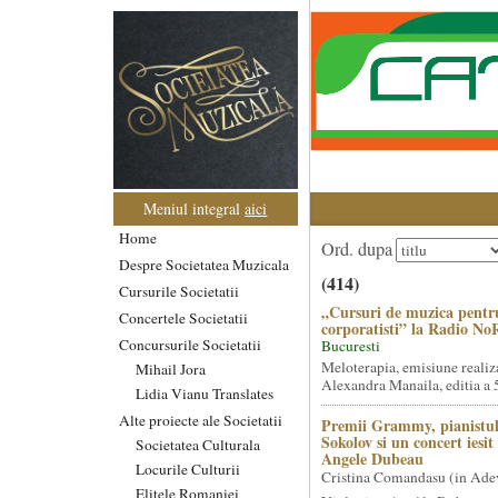
Meniul integral
aici
Home
Ord. dupa
Despre Societatea Muzicala
(414)
Cursurile Societatii
„Cursuri de muzica pentr
Concertele Societatii
corporatisti” la Radio No
Concursurile Societatii
Bucuresti
Meloterapia, emisiune realiz
Mihail Jora
Alexandra Manaila, editia a 5
Lidia Vianu Translates
Alte proiecte ale Societatii
Premii Grammy, pianistul
Sokolov si un concert iesi
Societatea Culturala
Angele Dubeau
Locurile Culturii
Cristina Comandasu (in Ade
Elitele Romaniei