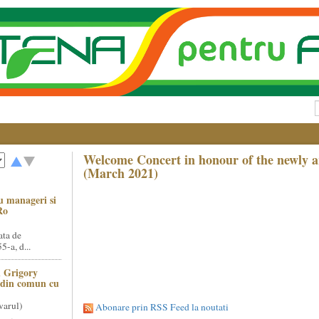
Welcome Concert in honour of the newly 
(March 2021)
u manageri si
Ro
ata de
5-a, d...
 Grigory
t din comun cu
varul)
Abonare prin RSS Feed la noutati