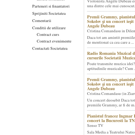
Violonista Angèle Dubeau es
una dintre cele mai cunoscut.
Parteneri si finantatori
Sprijiniti Societatea
Premii Grammy, pianistul
Comentarii
Sokolov și un concert ieși
Angele Dubeau
Conditii de utilizare
Cristina Comandasu in Dile
Contract curs
Daca tot am amintit premiile
Contract evenimente
de mentionat ca cea care a ...
Contactati Societatea
Radio Romania Muzical d
cursurile Societatii Muzica
Poate transmite muzica idei?
aptitudinile muzicale? Cum .
Premii Grammy, pianistul
Sokolov și un concert ieși
Angele Dubeau
Cristina Comandasu (in Ziar
Un concert deosebit Daca tot
premiile Grammy, ar fi de m.
Pianistul francez Ingmar 
concert la Bucuresti la T
Senso TV
Sala Media a Teatrului Natio