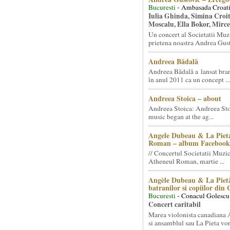
Bucuresti
- Ambasada Croati
Iulia Ghinda, Simina Croi
Moscalu, Ella Bokor, Mirc
Un concert al Societatii Muz
prietena noastra Andrea Gust
Andreea Bădală
Andreea Bădală a lansat 
în anul 2011 ca un concept ...
Andreea Stoica – about
Andreea Stoica: Andreea Sto
music began at the ag...
Angele Dubeau & La Pieta
Roman – album Facebook
// Concertul Societatii Muzic
Atheneul Roman, martie ...
Angèle Dubeau & La Pietà
batranilor si copiilor din
Bucuresti
- Conacul Golescu
Concert caritabil
Marea violonista canadiana
si ansamblul sau La Pieta vor.