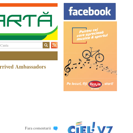
arrived Ambassadors
Fara comentarii