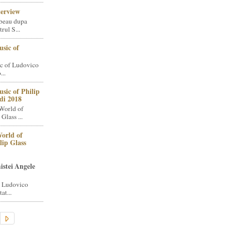
terview
beau dupa
rul S...
sic of
c of Ludovico
..
sic of Philip
di 2018
World of
Glass ...
orld of
lip Glass
istei Angele
i Ludovico
at...