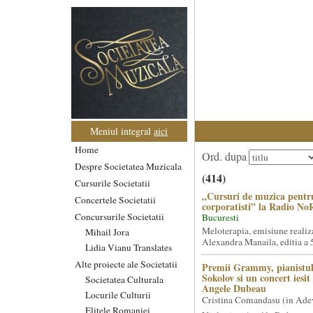
Meniul integral
aici
Home
Ord. dupa
Despre Societatea Muzicala
(414)
Cursurile Societatii
„Cursuri de muzica pentr
Concertele Societatii
corporatisti” la Radio No
Concursurile Societatii
Bucuresti
Meloterapia, emisiune realiz
Mihail Jora
Alexandra Manaila, editia a 5
Lidia Vianu Translates
Alte proiecte ale Societatii
Premii Grammy, pianistul
Sokolov si un concert iesi
Societatea Culturala
Angele Dubeau
Locurile Culturii
Cristina Comandasu (in Ade
Elitele Romaniei