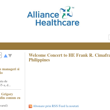
Welcome Concert to HE Frank R. Cimafr
Philippines
u manageri si
Ro
ata de
5-a, d...
 Grigory
t din comun cu
varul)
Abonare prin RSS Feed la noutati