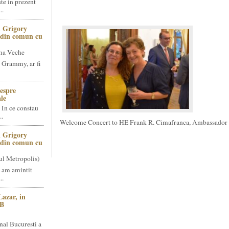
te in prezent
..
 Grigory
t din comun cu
ma Veche
 Grammy, ar fi
espre
le
 In ce constau
..
Welcome Concert to HE Frank R. Cimafranca, Ambassador o
 Grigory
t din comun cu
ul Metropolis)
 am amintit
..
Lazar, in
NB
nal Bucuresti a