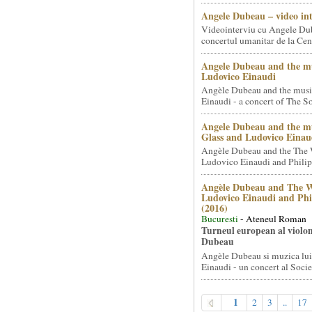
Angele Dubeau – video in
Videointerviu cu Angele Du
concertul umanitar de la Cent
Angele Dubeau and the mu
Ludovico Einaudi
Angèle Dubeau and the musi
Einaudi - a concert of The So.
Angele Dubeau and the mu
Glass and Ludovico Einau
Angèle Dubeau and the The 
Ludovico Einaudi and Philip 
Angèle Dubeau and The W
Ludovico Einaudi and Phi
(2016)
Bucuresti
- Ateneul Roman
Turneul european al violon
Dubeau
Angèle Dubeau si muzica lu
Einaudi - un concert al Societ
1
2
3
..
17