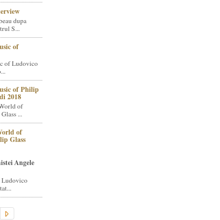
terview
beau dupa
rul S...
sic of
c of Ludovico
..
sic of Philip
di 2018
World of
Glass ...
orld of
lip Glass
istei Angele
i Ludovico
at...