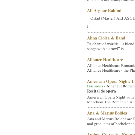
Ali Asghar Rahimi
Ostad (Master) ALI AS
I...
Alina Ciolca & Band
”A chant of worlds – a blend
songs with a drawl” is...
Alliance Healthcare
Alliance Healthcare Romani
Alliance Healthcare - the Pha
American Opera Night: 
Bucuresti
- Atheneul Roman
Recital de opera
American Opera Night with 
Meachem The Romanian At..
Ana & Marius Boldea
Ana and Marius Boldea are 
and graduates of bachelor an
Andrea Gustović – Ercego