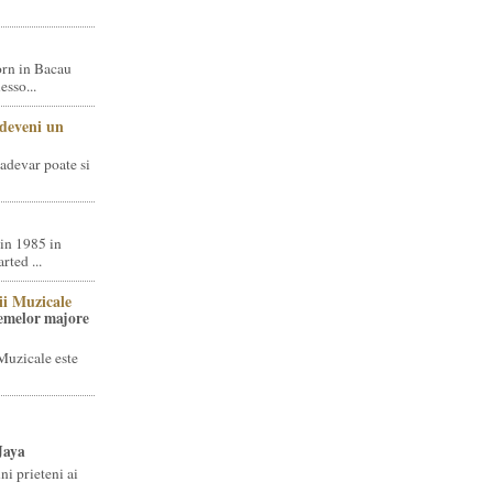
rn in Bacau
sso...
 deveni un
adevar poate si
in 1985 in
ted ...
ii Muzicale
temelor majore
Muzicale este
Jaya
i prieteni ai