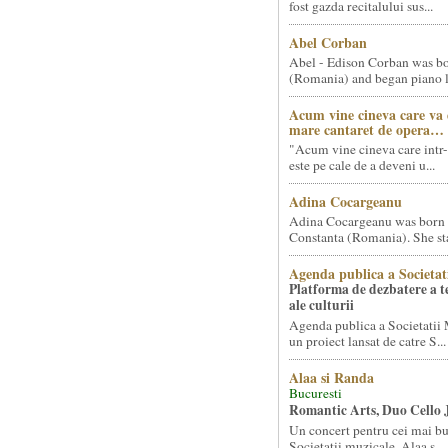
fost gazda recitalului sus...
Abel Corban
Abel - Edison Corban was bo
(Romania) and began piano le
Acum vine cineva care va
mare cantaret de opera…
"Acum vine cineva care intr-
este pe cale de a deveni u...
Adina Cocargeanu
Adina Cocargeanu was born 
Constanta (Romania). She star
Agenda publica a Societat
Platforma de dezbatere a 
ale culturii
Agenda publica a Societatii 
un proiect lansat de catre S...
Alaa si Randa
Bucuresti
Romantic Arts, Duo Cello 
Un concert pentru cei mai bun
Societatii muzicale, Alaa s...