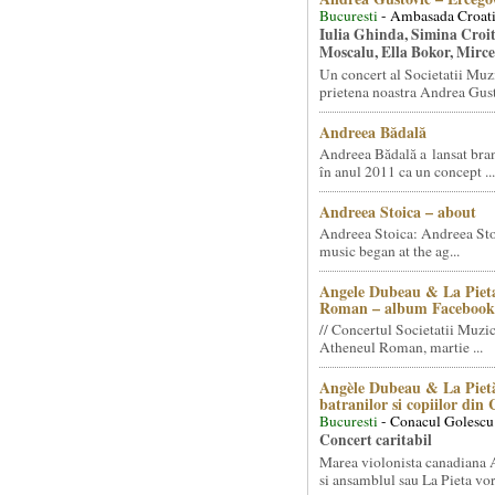
Bucuresti
- Ambasada Croati
Iulia Ghinda, Simina Croi
Moscalu, Ella Bokor, Mirc
Un concert al Societatii Muz
prietena noastra Andrea Gust
Andreea Bădală
Andreea Bădală a lansat 
în anul 2011 ca un concept ...
Andreea Stoica – about
Andreea Stoica: Andreea Sto
music began at the ag...
Angele Dubeau & La Pieta
Roman – album Facebook
// Concertul Societatii Muzic
Atheneul Roman, martie ...
Angèle Dubeau & La Pietà
batranilor si copiilor din
Bucuresti
- Conacul Golescu
Concert caritabil
Marea violonista canadiana
si ansamblul sau La Pieta vor.