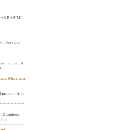
GHAR RAHIMI
 of blues and
a is member of
...
Lucas Meachem
Lucas and Irina
.
PhD students
d m...
vac