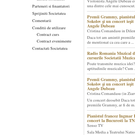
Violonista Angèle Dubeau es
una dintre cele mai cunoscut.
Parteneri si finantatori
Sprijiniti Societatea
Premii Grammy, pianistul
Comentarii
Sokolov și un concert ieși
Angele Dubeau
Conditii de utilizare
Cristina Comandasu in Dile
Contract curs
Daca tot am amintit premiile
Contract evenimente
de mentionat ca cea care a ...
Contactati Societatea
Radio Romania Muzical d
cursurile Societatii Muzica
Poate transmite muzica idei?
aptitudinile muzicale? Cum .
Premii Grammy, pianistul
Sokolov și un concert ieși
Angele Dubeau
Cristina Comandasu (in Ziar
Un concert deosebit Daca tot
premiile Grammy, ar fi de m.
Pianistul francez Ingmar 
concert la Bucuresti la T
Senso TV
Sala Media a Teatrului Natio