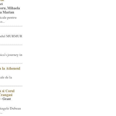
ei
toru, Mihaela
ea Marian
icale pentru
o...
brandul MURMUR
ica’s journey in
 la Atheneul
ale de la
 si Corul
 Crangasi
 - Grant
 Angele Dubeau
..