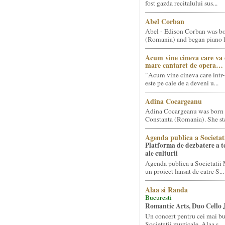
fost gazda recitalului sus...
Abel Corban
Abel - Edison Corban was bo
(Romania) and began piano le
Acum vine cineva care va
mare cantaret de opera…
"Acum vine cineva care intr-
este pe cale de a deveni u...
Adina Cocargeanu
Adina Cocargeanu was born 
Constanta (Romania). She star
Agenda publica a Societat
Platforma de dezbatere a 
ale culturii
Agenda publica a Societatii 
un proiect lansat de catre S...
Alaa si Randa
Bucuresti
Romantic Arts, Duo Cello 
Un concert pentru cei mai bun
Societatii muzicale, Alaa s...