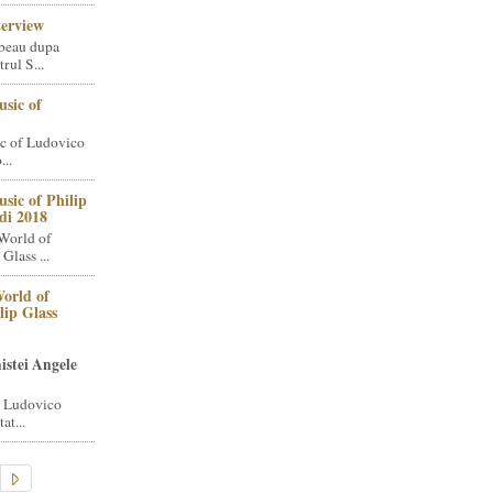
terview
beau dupa
rul S...
sic of
c of Ludovico
..
sic of Philip
di 2018
World of
Glass ...
orld of
lip Glass
istei Angele
i Ludovico
at...