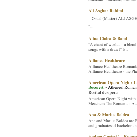
Ali Asghar Rahimi
Ostad (Master) ALI AS
I...
Alina Ciolca & Band
”A chant of worlds – a blend
songs with a drawl” is...
Alliance Healthcare
Alliance Healthcare Romani
Alliance Healthcare - the Pha
American Opera Night: 
Bucuresti
- Atheneul Roman
Recital de opera
American Opera Night with 
Meachem The Romanian At..
Ana & Marius Boldea
Ana and Marius Boldea are 
and graduates of bachelor an
Andrea Gustović – Ercego