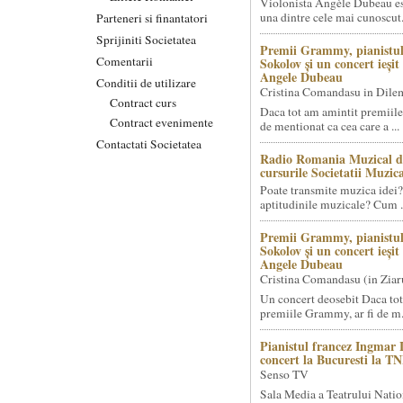
Violonista Angèle Dubeau es
una dintre cele mai cunoscut.
Parteneri si finantatori
Sprijiniti Societatea
Premii Grammy, pianistul
Comentarii
Sokolov și un concert ieși
Angele Dubeau
Conditii de utilizare
Cristina Comandasu in Dile
Contract curs
Daca tot am amintit premiile
Contract evenimente
de mentionat ca cea care a ...
Contactati Societatea
Radio Romania Muzical d
cursurile Societatii Muzica
Poate transmite muzica idei?
aptitudinile muzicale? Cum .
Premii Grammy, pianistul
Sokolov și un concert ieși
Angele Dubeau
Cristina Comandasu (in Ziar
Un concert deosebit Daca tot
premiile Grammy, ar fi de m.
Pianistul francez Ingmar 
concert la Bucuresti la T
Senso TV
Sala Media a Teatrului Natio