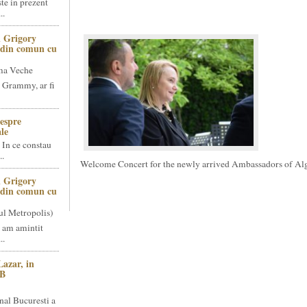
te in prezent
..
 Grigory
t din comun cu
ma Veche
 Grammy, ar fi
espre
le
 In ce constau
..
Welcome Concert for the newly arrived Ambassadors of Al
 Grigory
t din comun cu
ul Metropolis)
 am amintit
..
Lazar, in
NB
nal Bucuresti a