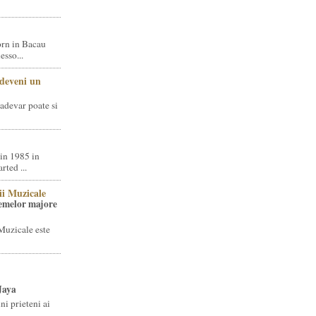
rn in Bacau
sso...
 deveni un
adevar poate si
in 1985 in
ted ...
ii Muzicale
temelor majore
Muzicale este
Jaya
i prieteni ai