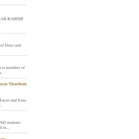
GHAR RAHIMI
 of blues and
a is member of
...
Lucas Meachem
Lucas and Irina
.
PhD students
d m...
vac