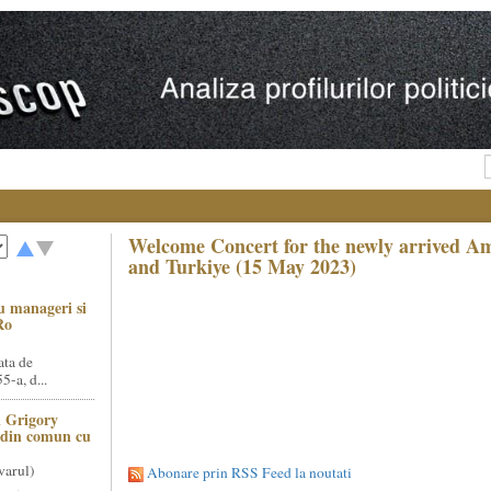
Welcome Concert for the newly arrived Am
and Turkiye (15 May 2023)
u manageri si
Ro
ata de
5-a, d...
 Grigory
t din comun cu
varul)
Abonare prin RSS Feed la noutati