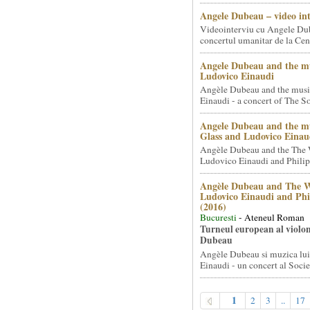
Angele Dubeau – video in
Videointerviu cu Angele Du
concertul umanitar de la Cent
Angele Dubeau and the mu
Ludovico Einaudi
Angèle Dubeau and the musi
Einaudi - a concert of The So.
Angele Dubeau and the mu
Glass and Ludovico Einau
Angèle Dubeau and the The 
Ludovico Einaudi and Philip 
Angèle Dubeau and The W
Ludovico Einaudi and Phi
(2016)
Bucuresti
- Ateneul Roman
Turneul european al violon
Dubeau
Angèle Dubeau si muzica lu
Einaudi - un concert al Societ
1
2
3
..
17