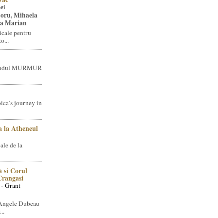
ei
toru, Mihaela
ea Marian
icale pentru
o...
brandul MURMUR
ica’s journey in
 la Atheneul
ale de la
 si Corul
 Crangasi
 - Grant
 Angele Dubeau
..