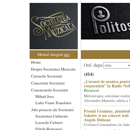
Meniul integral
aici
Home
Ord. dupa
Despre Societatea Muzicala
(414)
Cursurile Societatii
„Cursuri de muzica pentr
Concertele Societatii
corporatisti” la Radio No
Concursurile Societatii
Bucuresti
Meloterapia, emisiune realiz
Mihail Jora
Alexandra Manaila, editia a 5
Lidia Vianu Translates
Alte proiecte ale Societatii
Premii Grammy, pianistul
Sokolov si un concert iesi
Societatea Culturala
Angele Dubeau
Locurile Culturii
Cristina Comandasu (in Ade
Elitele Romaniei