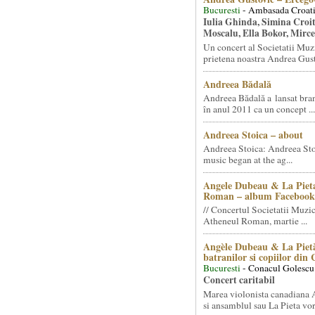
Bucuresti
- Ambasada Croati
Iulia Ghinda, Simina Croi
Moscalu, Ella Bokor, Mirc
Un concert al Societatii Muz
prietena noastra Andrea Gust
Andreea Bădală
Andreea Bădală a lansat 
în anul 2011 ca un concept ...
Andreea Stoica – about
Andreea Stoica: Andreea Sto
music began at the ag...
Angele Dubeau & La Pieta
Roman – album Facebook
// Concertul Societatii Muzic
Atheneul Roman, martie ...
Angèle Dubeau & La Pietà
batranilor si copiilor din
Bucuresti
- Conacul Golescu
Concert caritabil
Marea violonista canadiana
si ansamblul sau La Pieta vor.