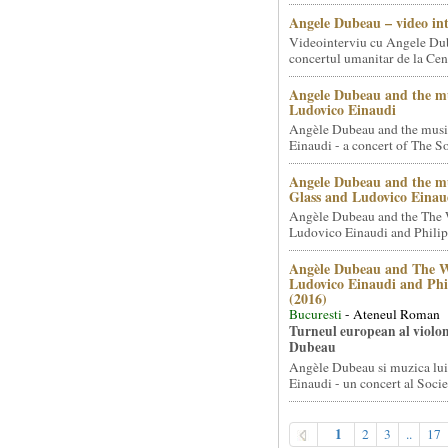
Angele Dubeau – video in
Videointerviu cu Angele Du
concertul umanitar de la Cent
Angele Dubeau and the mu
Ludovico Einaudi
Angèle Dubeau and the musi
Einaudi - a concert of The So.
Angele Dubeau and the mu
Glass and Ludovico Einau
Angèle Dubeau and the The 
Ludovico Einaudi and Philip 
Angèle Dubeau and The W
Ludovico Einaudi and Phi
(2016)
Bucuresti
- Ateneul Roman
Turneul european al violon
Dubeau
Angèle Dubeau si muzica lu
Einaudi - un concert al Societ
1
2
3
..
17