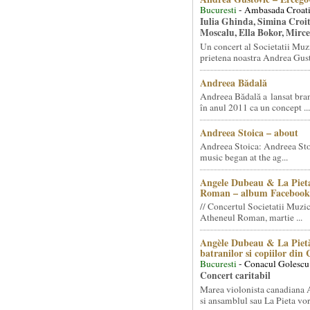
Bucuresti
- Ambasada Croati
Iulia Ghinda, Simina Croi
Moscalu, Ella Bokor, Mirc
Un concert al Societatii Muz
prietena noastra Andrea Gust
Andreea Bădală
Andreea Bădală a lansat 
în anul 2011 ca un concept ...
Andreea Stoica – about
Andreea Stoica: Andreea Sto
music began at the ag...
Angele Dubeau & La Pieta
Roman – album Facebook
// Concertul Societatii Muzic
Atheneul Roman, martie ...
Angèle Dubeau & La Pietà
batranilor si copiilor din
Bucuresti
- Conacul Golescu
Concert caritabil
Marea violonista canadiana
si ansamblul sau La Pieta vor.