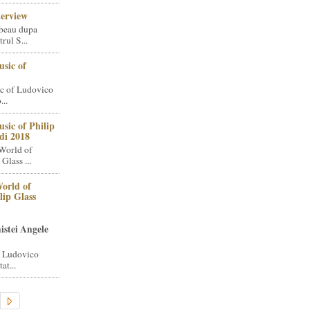
terview
beau dupa
rul S...
sic of
c of Ludovico
..
sic of Philip
di 2018
World of
Glass ...
orld of
lip Glass
istei Angele
i Ludovico
at...