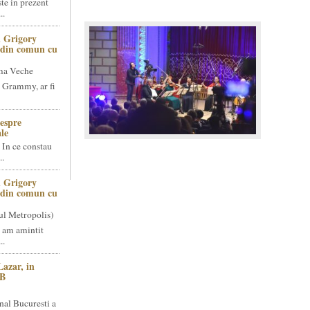
te in prezent
..
 Grigory
t din comun cu
ma Veche
 Grammy, ar fi
espre
le
 In ce constau
..
 Grigory
t din comun cu
ul Metropolis)
 am amintit
..
Lazar, in
NB
nal Bucuresti a