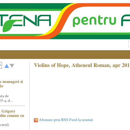
Violins of Hope, Atheneul Roman, apr 201
u manageri si
Ro
ata de
5-a, d...
 Grigory
t din comun cu
Abonare prin RSS Feed la noutati
varul)