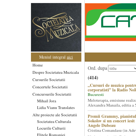
Meniul integral
aici
Home
Ord. dupa
Despre Societatea Muzicala
(414)
Cursurile Societatii
„Cursuri de muzica pentr
Concertele Societatii
corporatisti” la Radio No
Concursurile Societatii
Bucuresti
Meloterapia, emisiune realiz
Mihail Jora
Alexandra Manaila, editia a 5
Lidia Vianu Translates
Alte proiecte ale Societatii
Premii Grammy, pianistul
Sokolov si un concert iesi
Societatea Culturala
Angele Dubeau
Locurile Culturii
Cristina Comandasu (in Ade
Elitele Romaniei