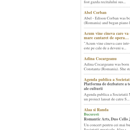
fost gazda recitalului sus...
Abel Corban
Abel - Edison Corban was bo
(Romania) and began piano le
Acum vine cineva care va
mare cantaret de opera…
"Acum vine cineva care intr-
este pe cale de a deveni u...
Adina Cocargeanu
Adina Cocargeanu was born 
Constanta (Romania). She star
Agenda publica a Societat
Platforma de dezbatere a 
ale culturii
Agenda publica a Societatii 
un proiect lansat de catre S...
Alaa si Randa
Bucuresti
Romantic Arts, Duo Cello 
Un concert pentru cei mai bun
Societatii muzicale, Alaa s...