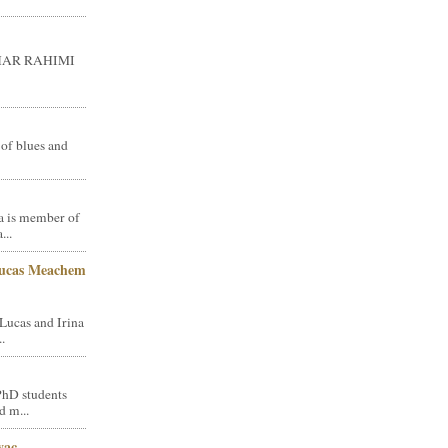
GHAR RAHIMI
 of blues and
a is member of
...
Lucas Meachem
Lucas and Irina
.
PhD students
d m...
vac