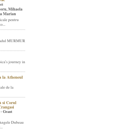
ei
toru, Mihaela
ea Marian
icale pentru
o...
brandul MURMUR
ica’s journey in
 la Atheneul
ale de la
 si Corul
 Crangasi
 - Grant
 Angele Dubeau
..