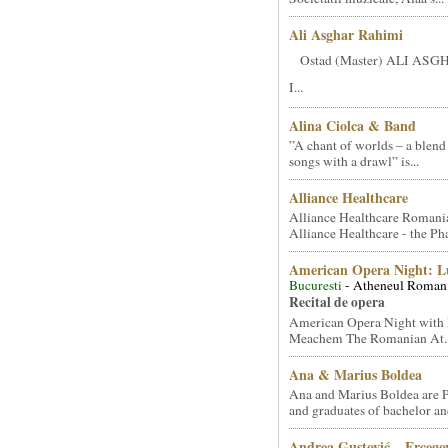
Ali Asghar Rahimi
Ostad (Master) ALI AS
I...
Alina Ciolca & Band
”A chant of worlds – a blend
songs with a drawl” is...
Alliance Healthcare
Alliance Healthcare Romani
Alliance Healthcare - the Pha
American Opera Night: 
Bucuresti
- Atheneul Roman
Recital de opera
American Opera Night with 
Meachem The Romanian At..
Ana & Marius Boldea
Ana and Marius Boldea are 
and graduates of bachelor an
Andrea Gustović – Ercego