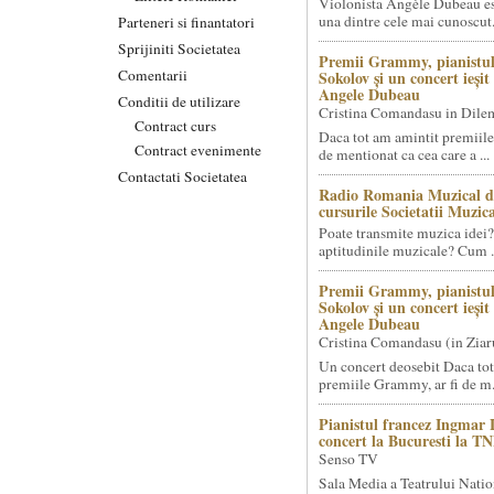
Violonista Angèle Dubeau es
una dintre cele mai cunoscut.
Parteneri si finantatori
Sprijiniti Societatea
Premii Grammy, pianistul
Comentarii
Sokolov și un concert ieși
Angele Dubeau
Conditii de utilizare
Cristina Comandasu in Dile
Contract curs
Daca tot am amintit premiile
Contract evenimente
de mentionat ca cea care a ...
Contactati Societatea
Radio Romania Muzical d
cursurile Societatii Muzica
Poate transmite muzica idei?
aptitudinile muzicale? Cum .
Premii Grammy, pianistul
Sokolov și un concert ieși
Angele Dubeau
Cristina Comandasu (in Ziar
Un concert deosebit Daca tot
premiile Grammy, ar fi de m.
Pianistul francez Ingmar 
concert la Bucuresti la T
Senso TV
Sala Media a Teatrului Natio