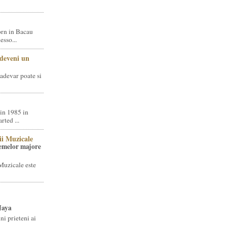
rn in Bacau
sso...
 deveni un
adevar poate si
in 1985 in
ted ...
ii Muzicale
temelor majore
Muzicale este
Jaya
i prieteni ai