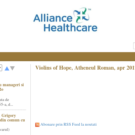
Violins of Hope, Atheneul Roman, apr 201
u manageri si
Ro
ata de
5-a, d...
 Grigory
t din comun cu
Abonare prin RSS Feed la noutati
varul)