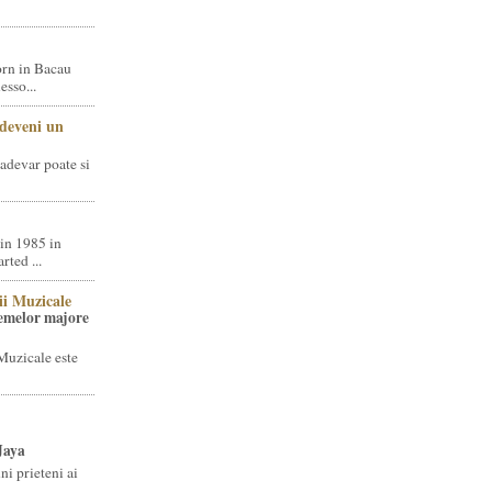
rn in Bacau
sso...
 deveni un
adevar poate si
in 1985 in
ted ...
ii Muzicale
temelor majore
Muzicale este
Jaya
i prieteni ai