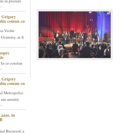
te in prezent
..
 Grigory
t din comun cu
ma Veche
 Grammy, ar fi
espre
le
 In ce constau
..
 Grigory
t din comun cu
ul Metropolis)
 am amintit
..
Lazar, in
NB
nal Bucuresti a