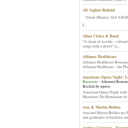
Ali Asghar Rahimi
Ostad (Master) ALI AS
I...
Alina Ciolca & Band
”A chant of worlds – a blend
songs with a drawl” is...
Alliance Healthcare
Alliance Healthcare Romani
Alliance Healthcare - the Pha
American Opera Night: 
Bucuresti
- Atheneul Roman
Recital de opera
American Opera Night with 
Meachem The Romanian At..
Ana & Marius Boldea
Ana and Marius Boldea are 
and graduates of bachelor an
Andrea Gustović – Ercego