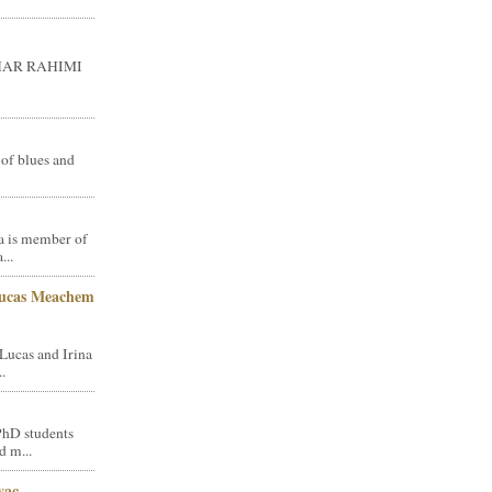
GHAR RAHIMI
 of blues and
a is member of
...
Lucas Meachem
Lucas and Irina
.
PhD students
d m...
vac