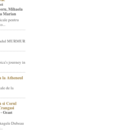
ei
toru, Mihaela
ea Marian
icale pentru
o...
brandul MURMUR
ica’s journey in
 la Atheneul
ale de la
 si Corul
 Crangasi
 - Grant
 Angele Dubeau
..