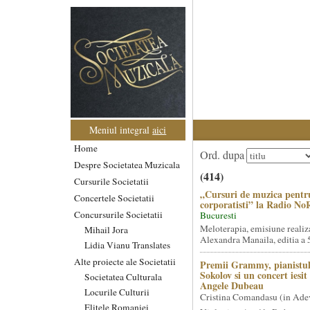
Meniul integral
aici
Home
Ord. dupa
Despre Societatea Muzicala
(414)
Cursurile Societatii
„Cursuri de muzica pentr
Concertele Societatii
corporatisti” la Radio No
Concursurile Societatii
Bucuresti
Meloterapia, emisiune realiz
Mihail Jora
Alexandra Manaila, editia a 5
Lidia Vianu Translates
Alte proiecte ale Societatii
Premii Grammy, pianistul
Sokolov si un concert iesi
Societatea Culturala
Angele Dubeau
Locurile Culturii
Cristina Comandasu (in Ade
Elitele Romaniei