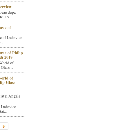
terview
beau dupa
rul S...
sic of
c of Ludovico
..
sic of Philip
di 2018
World of
Glass ...
orld of
lip Glass
istei Angele
i Ludovico
at...