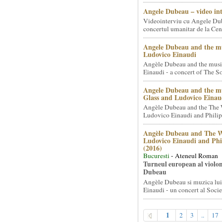
Angele Dubeau – video in
Videointerviu cu Angele Du
concertul umanitar de la Cent
Angele Dubeau and the mu
Ludovico Einaudi
Angèle Dubeau and the musi
Einaudi - a concert of The So.
Angele Dubeau and the mu
Glass and Ludovico Einau
Angèle Dubeau and the The 
Ludovico Einaudi and Philip 
Angèle Dubeau and The W
Ludovico Einaudi and Phi
(2016)
Bucuresti
- Ateneul Roman
Turneul european al violon
Dubeau
Angèle Dubeau si muzica lu
Einaudi - un concert al Societ
1
2
3
..
17