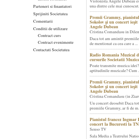
Violonista Angèle Dubeau es
una dintre cele mai cunoscut.
Parteneri si finantatori
Sprijiniti Societatea
Premii Grammy, pianistul
Comentarii
Sokolov și un concert ieși
Angele Dubeau
Conditii de utilizare
Cristina Comandasu in Dile
Contract curs
Daca tot am amintit premiile
Contract evenimente
de mentionat ca cea care a ...
Contactati Societatea
Radio Romania Muzical d
cursurile Societatii Muzica
Poate transmite muzica idei?
aptitudinile muzicale? Cum .
Premii Grammy, pianistul
Sokolov și un concert ieși
Angele Dubeau
Cristina Comandasu (in Ziar
Un concert deosebit Daca tot
premiile Grammy, ar fi de m.
Pianistul francez Ingmar 
concert la Bucuresti la T
Senso TV
Sala Media a Teatrului Natio