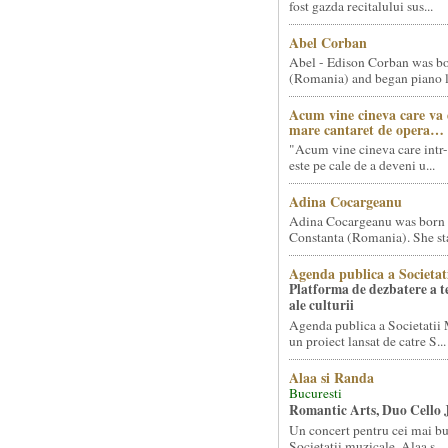
fost gazda recitalului sus...
Abel Corban
Abel - Edison Corban was bo
(Romania) and began piano le
Acum vine cineva care va
mare cantaret de opera…
"Acum vine cineva care intr-
este pe cale de a deveni u...
Adina Cocargeanu
Adina Cocargeanu was born 
Constanta (Romania). She star
Agenda publica a Societat
Platforma de dezbatere a 
ale culturii
Agenda publica a Societatii 
un proiect lansat de catre S...
Alaa si Randa
Bucuresti
Romantic Arts, Duo Cello 
Un concert pentru cei mai bun
Societatii muzicale, Alaa s...