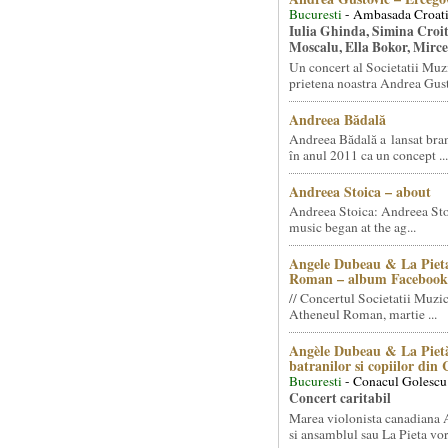
Bucuresti
- Ambasada Croati
Iulia Ghinda, Simina Croi
Moscalu, Ella Bokor, Mirc
Un concert al Societatii Muz
prietena noastra Andrea Gust
Andreea Bădală
Andreea Bădală a lansat 
în anul 2011 ca un concept ...
Andreea Stoica – about
Andreea Stoica: Andreea Sto
music began at the ag...
Angele Dubeau & La Pieta
Roman – album Facebook
// Concertul Societatii Muzic
Atheneul Roman, martie ...
Angèle Dubeau & La Pietà
batranilor si copiilor din
Bucuresti
- Conacul Golescu
Concert caritabil
Marea violonista canadiana
si ansamblul sau La Pieta vor.