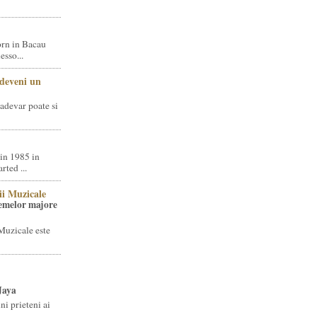
rn in Bacau
sso...
 deveni un
adevar poate si
in 1985 in
ted ...
ii Muzicale
temelor majore
Muzicale este
Jaya
i prieteni ai