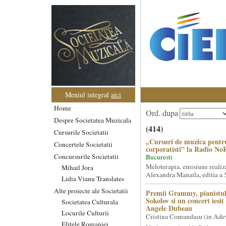
Meniul integral
aici
Home
Ord. dupa
Despre Societatea Muzicala
(414)
Cursurile Societatii
„Cursuri de muzica pentr
Concertele Societatii
corporatisti” la Radio No
Concursurile Societatii
Bucuresti
Meloterapia, emisiune realiz
Mihail Jora
Alexandra Manaila, editia a 5
Lidia Vianu Translates
Alte proiecte ale Societatii
Premii Grammy, pianistul
Sokolov si un concert iesi
Societatea Culturala
Angele Dubeau
Locurile Culturii
Cristina Comandasu (in Ade
Elitele Romaniei