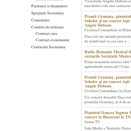
Violonista Angèle Dubeau es
una dintre cele mai cunoscut.
Parteneri si finantatori
Sprijiniti Societatea
Premii Grammy, pianistul
Comentarii
Sokolov și un concert ieși
Angele Dubeau
Conditii de utilizare
Cristina Comandasu in Dile
Contract curs
Daca tot am amintit premiile
Contract evenimente
de mentionat ca cea care a ...
Contactati Societatea
Radio Romania Muzical d
cursurile Societatii Muzica
Poate transmite muzica idei?
aptitudinile muzicale? Cum .
Premii Grammy, pianistul
Sokolov și un concert ieși
Angele Dubeau
Cristina Comandasu (in Ziar
Un concert deosebit Daca tot
premiile Grammy, ar fi de m.
Pianistul francez Ingmar 
concert la Bucuresti la T
Senso TV
Sala Media a Teatrului Natio