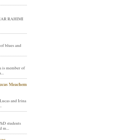
GHAR RAHIMI
 of blues and
a is member of
...
Lucas Meachem
Lucas and Irina
.
PhD students
d m...
vac