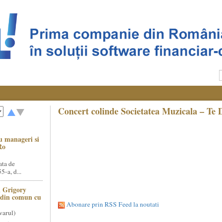
Concert colinde Societatea Muzicala – T
u manageri si
Ro
ata de
5-a, d...
 Grigory
t din comun cu
Abonare prin RSS Feed la noutati
varul)