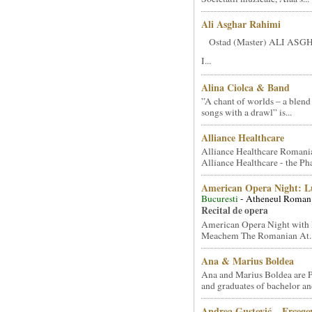
Ali Asghar Rahimi
Ostad (Master) ALI AS
I...
Alina Ciolca & Band
”A chant of worlds – a blend
songs with a drawl” is...
Alliance Healthcare
Alliance Healthcare Romani
Alliance Healthcare - the Pha
American Opera Night: 
Bucuresti
- Atheneul Roman
Recital de opera
American Opera Night with 
Meachem The Romanian At..
Ana & Marius Boldea
Ana and Marius Boldea are 
and graduates of bachelor an
Andrea Gustović – Ercego