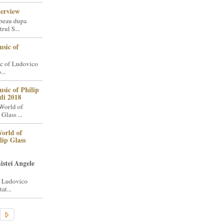
terview
beau dupa
rul S...
sic of
c of Ludovico
..
sic of Philip
di 2018
World of
Glass ...
orld of
lip Glass
istei Angele
i Ludovico
at...