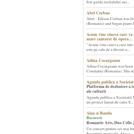
fost gazda recitalului sus...
Abel Corban
Abel - Edison Corban was bo
(Romania) and began piano le
Acum vine cineva care va
mare cantaret de opera…
"Acum vine cineva care intr-
este pe cale de a deveni u...
Adina Cocargeanu
Adina Cocargeanu was born 
Constanta (Romania). She star
Agenda publica a Societat
Platforma de dezbatere a 
ale culturii
Agenda publica a Societatii 
un proiect lansat de catre S...
Alaa si Randa
Bucuresti
Romantic Arts, Duo Cello 
Un concert pentru cei mai bun
Societatii muzicale, Alaa s...