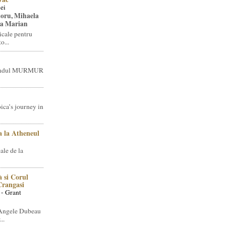
ei
toru, Mihaela
ea Marian
icale pentru
o...
brandul MURMUR
ica’s journey in
 la Atheneul
ale de la
 si Corul
 Crangasi
 - Grant
 Angele Dubeau
..