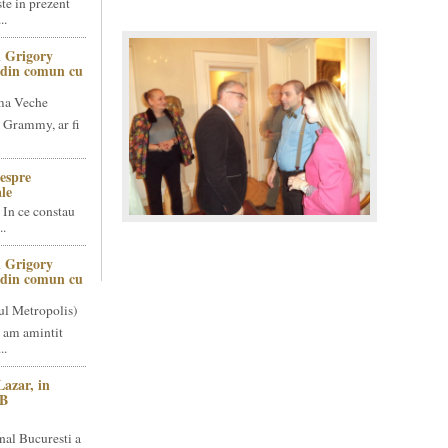
te in prezent
..
 Grigory
t din comun cu
ma Veche
 Grammy, ar fi
espre
le
 In ce constau
..
 Grigory
t din comun cu
ul Metropolis)
 am amintit
..
Lazar, in
NB
nal Bucuresti a