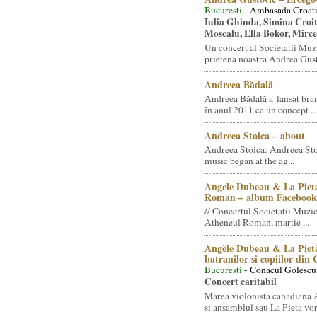
Bucuresti
- Ambasada Croati
Iulia Ghinda, Simina Croi
Moscalu, Ella Bokor, Mirc
Un concert al Societatii Muz
prietena noastra Andrea Gust
Andreea Bădală
Andreea Bădală a lansat 
în anul 2011 ca un concept ...
Andreea Stoica – about
Andreea Stoica: Andreea Sto
music began at the ag...
Angele Dubeau & La Pieta
Roman – album Facebook
// Concertul Societatii Muzic
Atheneul Roman, martie ...
Angèle Dubeau & La Pietà
batranilor si copiilor din
Bucuresti
- Conacul Golescu
Concert caritabil
Marea violonista canadiana
si ansamblul sau La Pieta vor.