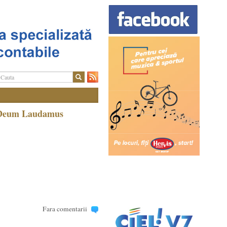
e Deum Laudamus
Fara comentarii