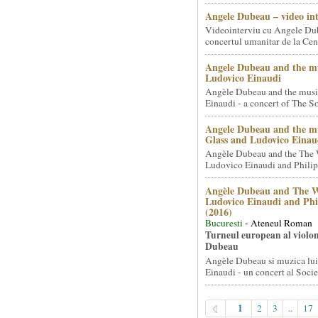
Angele Dubeau – video in
Videointerviu cu Angele Du
concertul umanitar de la Cent
Angele Dubeau and the mu
Ludovico Einaudi
Angèle Dubeau and the musi
Einaudi - a concert of The So.
Angele Dubeau and the mu
Glass and Ludovico Einau
Angèle Dubeau and the The 
Ludovico Einaudi and Philip 
Angèle Dubeau and The W
Ludovico Einaudi and Phi
(2016)
Bucuresti
- Ateneul Roman
Turneul european al violon
Dubeau
Angèle Dubeau si muzica lu
Einaudi - un concert al Societ
1
2
3
..
17