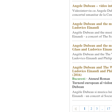
Angele Dubeau – video in
Videointerviu cu Angele Du
concertul umanitar de la Cent
Angele Dubeau and the mu
Ludovico Einaudi
Angèle Dubeau and the musi
Einaudi - a concert of The So.
Angele Dubeau and the mu
Glass and Ludovico Einau
Angèle Dubeau and the The 
Ludovico Einaudi and Philip 
Angèle Dubeau and The W
Ludovico Einaudi and Phi
(2016)
Bucuresti
- Ateneul Roman
Turneul european al violon
Dubeau
Angèle Dubeau si muzica lu
Einaudi - un concert al Societ
1
2
3
..
17