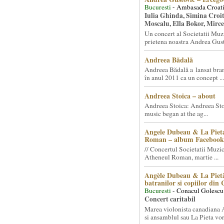
Bucuresti
- Ambasada Croati
Iulia Ghinda, Simina Croi
Moscalu, Ella Bokor, Mirc
Un concert al Societatii Muz
prietena noastra Andrea Gust
Andreea Bădală
Andreea Bădală a lansat 
în anul 2011 ca un concept ...
Andreea Stoica – about
Andreea Stoica: Andreea Sto
music began at the ag...
Angele Dubeau & La Pieta
Roman – album Facebook
// Concertul Societatii Muzic
Atheneul Roman, martie ...
Angèle Dubeau & La Pietà
batranilor si copiilor din
Bucuresti
- Conacul Golescu
Concert caritabil
Marea violonista canadiana
si ansamblul sau La Pieta vor.