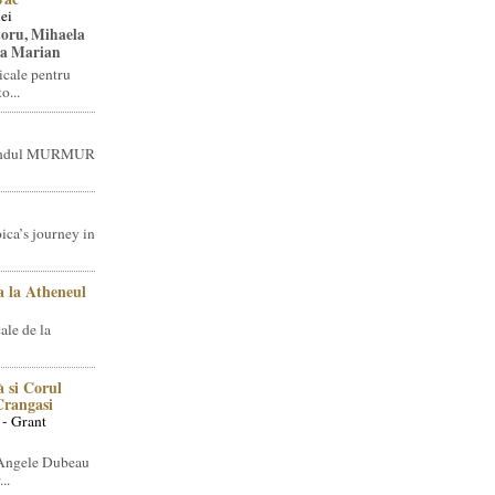
ei
toru, Mihaela
ea Marian
icale pentru
o...
brandul MURMUR
ica’s journey in
 la Atheneul
ale de la
 si Corul
 Crangasi
 - Grant
 Angele Dubeau
..