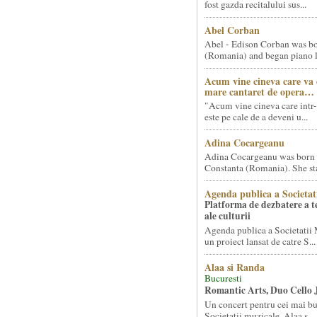
fost gazda recitalului sus...
Abel Corban
Abel - Edison Corban was bo
(Romania) and began piano le
Acum vine cineva care va
mare cantaret de opera…
"Acum vine cineva care intr-
este pe cale de a deveni u...
Adina Cocargeanu
Adina Cocargeanu was born 
Constanta (Romania). She star
Agenda publica a Societat
Platforma de dezbatere a 
ale culturii
Agenda publica a Societatii 
un proiect lansat de catre S...
Alaa si Randa
Bucuresti
Romantic Arts, Duo Cello 
Un concert pentru cei mai bun
Societatii muzicale, Alaa s...