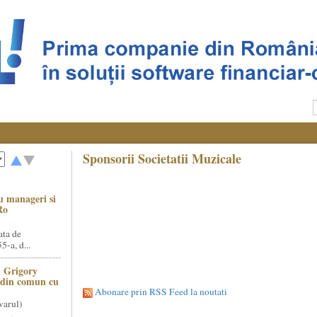
Sponsorii Societatii Muzicale
u manageri si
Ro
ata de
5-a, d...
 Grigory
t din comun cu
Abonare prin RSS Feed la noutati
varul)