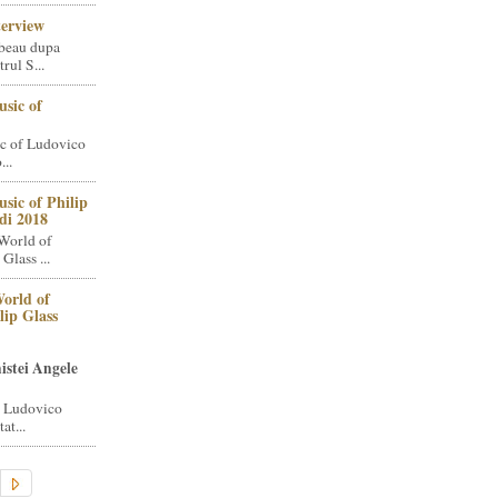
terview
beau dupa
rul S...
sic of
c of Ludovico
..
sic of Philip
di 2018
World of
Glass ...
orld of
lip Glass
istei Angele
i Ludovico
at...