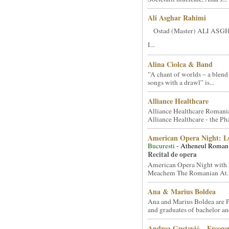
Ali Asghar Rahimi
Ostad (Master) ALI AS
I...
Alina Ciolca & Band
”A chant of worlds – a blend
songs with a drawl” is...
Alliance Healthcare
Alliance Healthcare Romani
Alliance Healthcare - the Pha
American Opera Night: 
Bucuresti
- Atheneul Roman
Recital de opera
American Opera Night with 
Meachem The Romanian At..
Ana & Marius Boldea
Ana and Marius Boldea are 
and graduates of bachelor an
Andrea Gustović – Ercego