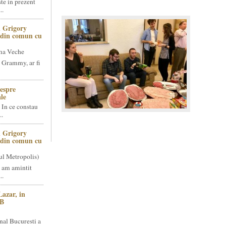
te in prezent
..
 Grigory
t din comun cu
ma Veche
 Grammy, ar fi
espre
le
 In ce constau
..
 Grigory
t din comun cu
ul Metropolis)
 am amintit
..
Lazar, in
NB
nal Bucuresti a