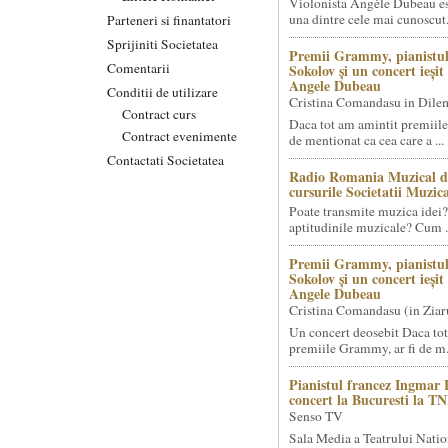
Violonista Angèle Dubeau es
una dintre cele mai cunoscut.
Parteneri si finantatori
Sprijiniti Societatea
Premii Grammy, pianistul
Comentarii
Sokolov și un concert ieși
Angele Dubeau
Conditii de utilizare
Cristina Comandasu in Dile
Contract curs
Daca tot am amintit premiile
Contract evenimente
de mentionat ca cea care a ...
Contactati Societatea
Radio Romania Muzical d
cursurile Societatii Muzica
Poate transmite muzica idei?
aptitudinile muzicale? Cum .
Premii Grammy, pianistul
Sokolov și un concert ieși
Angele Dubeau
Cristina Comandasu (in Ziar
Un concert deosebit Daca tot
premiile Grammy, ar fi de m.
Pianistul francez Ingmar 
concert la Bucuresti la T
Senso TV
Sala Media a Teatrului Natio