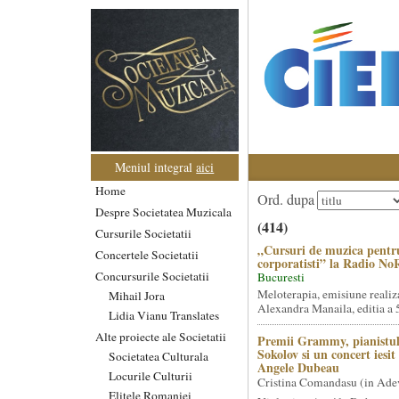
Meniul integral
aici
Home
Ord. dupa
Despre Societatea Muzicala
(414)
Cursurile Societatii
„Cursuri de muzica pentr
Concertele Societatii
corporatisti” la Radio No
Concursurile Societatii
Bucuresti
Meloterapia, emisiune realiz
Mihail Jora
Alexandra Manaila, editia a 5
Lidia Vianu Translates
Alte proiecte ale Societatii
Premii Grammy, pianistul
Sokolov si un concert iesi
Societatea Culturala
Angele Dubeau
Locurile Culturii
Cristina Comandasu (in Ade
Elitele Romaniei