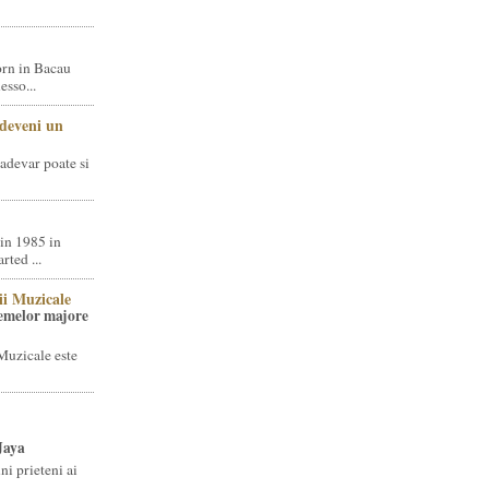
rn in Bacau
sso...
 deveni un
adevar poate si
in 1985 in
ted ...
ii Muzicale
temelor majore
Muzicale este
Jaya
i prieteni ai