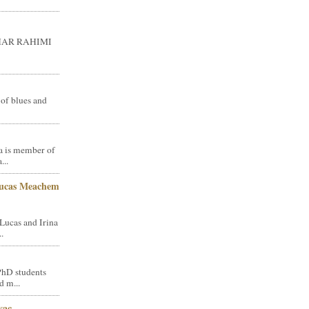
GHAR RAHIMI
 of blues and
a is member of
...
Lucas Meachem
Lucas and Irina
.
PhD students
d m...
vac