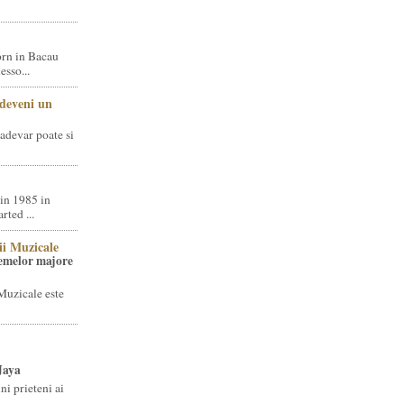
rn in Bacau
sso...
 deveni un
adevar poate si
in 1985 in
ted ...
ii Muzicale
temelor majore
Muzicale este
Jaya
i prieteni ai