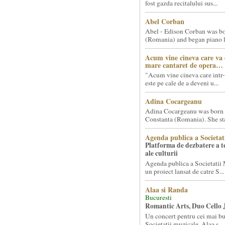
fost gazda recitalului sus...
Abel Corban
Abel - Edison Corban was bo
(Romania) and began piano le
Acum vine cineva care va
mare cantaret de opera…
"Acum vine cineva care intr-
este pe cale de a deveni u...
Adina Cocargeanu
Adina Cocargeanu was born 
Constanta (Romania). She star
Agenda publica a Societat
Platforma de dezbatere a 
ale culturii
Agenda publica a Societatii 
un proiect lansat de catre S...
Alaa si Randa
Bucuresti
Romantic Arts, Duo Cello 
Un concert pentru cei mai bun
Societatii muzicale, Alaa s...