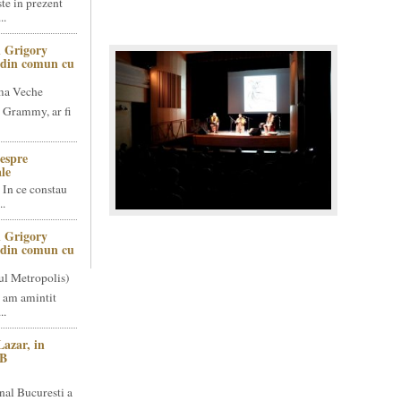
te in prezent
..
 Grigory
t din comun cu
ma Veche
 Grammy, ar fi
espre
le
 In ce constau
..
 Grigory
t din comun cu
ul Metropolis)
 am amintit
..
Lazar, in
NB
nal Bucuresti a