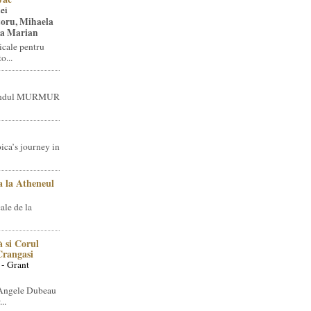
ei
toru, Mihaela
ea Marian
icale pentru
o...
brandul MURMUR
ica’s journey in
 la Atheneul
ale de la
 si Corul
 Crangasi
 - Grant
 Angele Dubeau
..