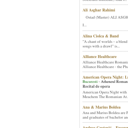
Ali Asghar Rahimi
Ostad (Master) ALI AS
I...
Alina Ciolca & Band
”A chant of worlds – a blend
songs with a drawl” is...
Alliance Healthcare
Alliance Healthcare Romani
Alliance Healthcare - the Pha
American Opera Night: 
Bucuresti
- Atheneul Roman
Recital de opera
American Opera Night with 
Meachem The Romanian At..
Ana & Marius Boldea
Ana and Marius Boldea are 
and graduates of bachelor an
Andrea Gustović – Ercego