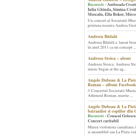
Bucuresti
- Ambasada Croati
Iulia Ghinda, Simina Croi
Moscalu, Ella Bokor, Mirc
Un concert al Societatii Muz
prietena noastra Andrea Gust
Andreea Bădală
Andreea Bădală a lansat 
în anul 2011 ca un concept ...
Andreea Stoica – about
Andreea Stoica: Andreea Sto
music began at the ag...
Angele Dubeau & La Pieta
Roman – album Facebook
// Concertul Societatii Muzic
Atheneul Roman, martie ...
Angèle Dubeau & La Pietà
batranilor si copiilor din
Bucuresti
- Conacul Golescu
Concert caritabil
Marea violonista canadiana
si ansamblul sau La Pieta vor.