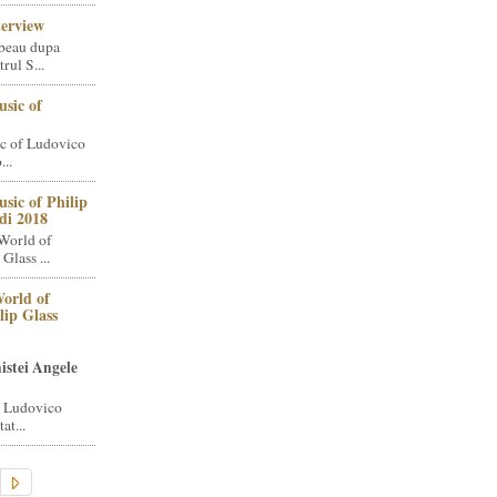
terview
beau dupa
rul S...
sic of
c of Ludovico
..
sic of Philip
di 2018
World of
Glass ...
orld of
lip Glass
istei Angele
i Ludovico
at...