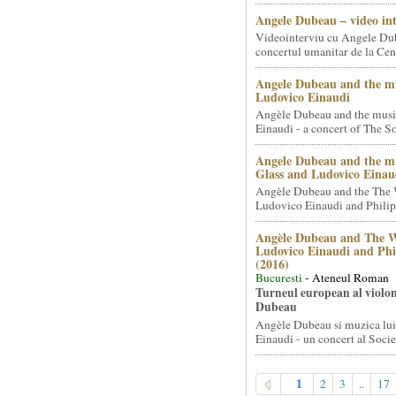
Angele Dubeau – video in
Videointerviu cu Angele Du
concertul umanitar de la Cent
Angele Dubeau and the mu
Ludovico Einaudi
Angèle Dubeau and the musi
Einaudi - a concert of The So.
Angele Dubeau and the mu
Glass and Ludovico Einau
Angèle Dubeau and the The 
Ludovico Einaudi and Philip 
Angèle Dubeau and The W
Ludovico Einaudi and Phi
(2016)
Bucuresti
- Ateneul Roman
Turneul european al violon
Dubeau
Angèle Dubeau si muzica lu
Einaudi - un concert al Societ
1
2
3
..
17