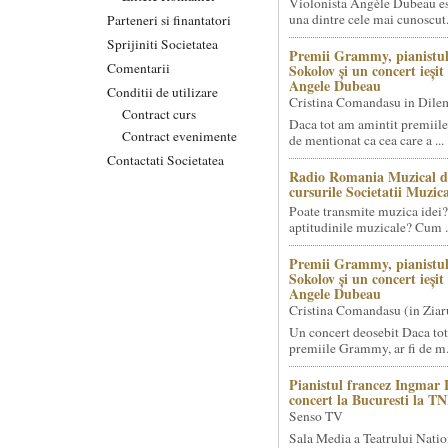
Violonista Angèle Dubeau es
una dintre cele mai cunoscut.
Parteneri si finantatori
Sprijiniti Societatea
Premii Grammy, pianistul
Comentarii
Sokolov și un concert ieși
Angele Dubeau
Conditii de utilizare
Cristina Comandasu in Dile
Contract curs
Daca tot am amintit premiile
Contract evenimente
de mentionat ca cea care a ...
Contactati Societatea
Radio Romania Muzical d
cursurile Societatii Muzica
Poate transmite muzica idei?
aptitudinile muzicale? Cum .
Premii Grammy, pianistul
Sokolov și un concert ieși
Angele Dubeau
Cristina Comandasu (in Ziar
Un concert deosebit Daca tot
premiile Grammy, ar fi de m.
Pianistul francez Ingmar 
concert la Bucuresti la T
Senso TV
Sala Media a Teatrului Natio