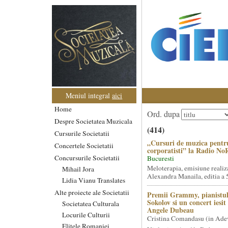
Meniul integral
aici
Home
Ord. dupa
Despre Societatea Muzicala
(414)
Cursurile Societatii
„Cursuri de muzica pentr
Concertele Societatii
corporatisti” la Radio No
Concursurile Societatii
Bucuresti
Meloterapia, emisiune realiz
Mihail Jora
Alexandra Manaila, editia a 5
Lidia Vianu Translates
Alte proiecte ale Societatii
Premii Grammy, pianistul
Sokolov si un concert iesi
Societatea Culturala
Angele Dubeau
Locurile Culturii
Cristina Comandasu (in Ade
Elitele Romaniei