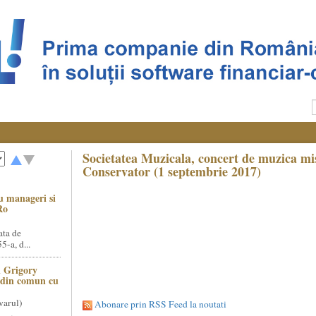
Societatea Muzicala, concert de muzica mis
Conservator (1 septembrie 2017)
u manageri si
Ro
ata de
5-a, d...
 Grigory
t din comun cu
varul)
Abonare prin RSS Feed la noutati