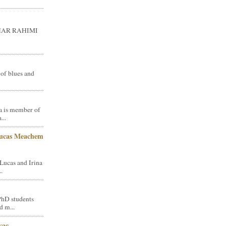
GHAR RAHIMI
 of blues and
a is member of
...
Lucas Meachem
Lucas and Irina
.
PhD students
d m...
vac