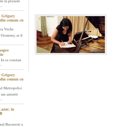
te in prezent
..
 Grigory
t din comun cu
ma Veche
 Grammy, ar fi
espre
le
 In ce constau
..
 Grigory
t din comun cu
ul Metropolis)
 am amintit
..
Lazar, in
NB
nal Bucuresti a