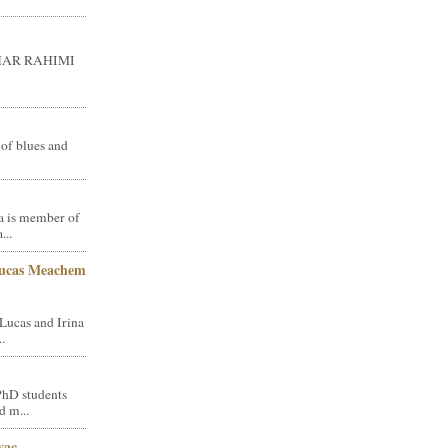
GHAR RAHIMI
 of blues and
a is member of
...
Lucas Meachem
Lucas and Irina
.
PhD students
d m...
vac