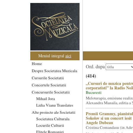
Meniul integral
aici
Home
Ord. dupa
Despre Societatea Muzicala
(414)
Cursurile Societatii
„Cursuri de muzica pentr
Concertele Societatii
corporatisti” la Radio No
Concursurile Societatii
Bucuresti
Meloterapia, emisiune realiz
Mihail Jora
Alexandra Manaila, editia a 5
Lidia Vianu Translates
Alte proiecte ale Societatii
Premii Grammy, pianistul
Sokolov si un concert iesi
Societatea Culturala
Angele Dubeau
Locurile Culturii
Cristina Comandasu (in Ade
Elitele Romaniei