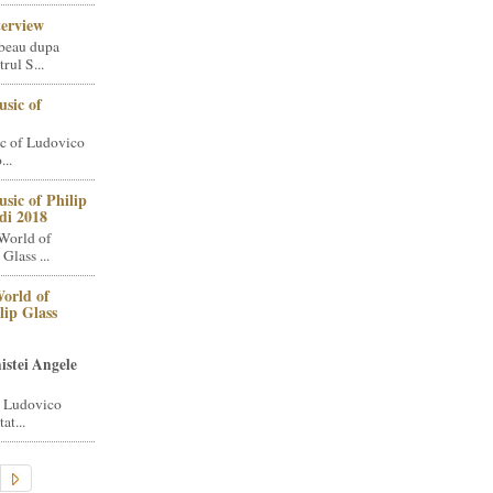
terview
beau dupa
rul S...
sic of
c of Ludovico
..
sic of Philip
di 2018
World of
Glass ...
orld of
lip Glass
istei Angele
i Ludovico
at...