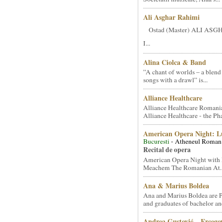
Ali Asghar Rahimi
Ostad (Master) ALI AS
I...
Alina Ciolca & Band
”A chant of worlds – a blend
songs with a drawl” is...
Alliance Healthcare
Alliance Healthcare Romani
Alliance Healthcare - the Pha
American Opera Night: 
Bucuresti
- Atheneul Roman
Recital de opera
American Opera Night with 
Meachem The Romanian At..
Ana & Marius Boldea
Ana and Marius Boldea are 
and graduates of bachelor an
Andrea Gustović – Ercego