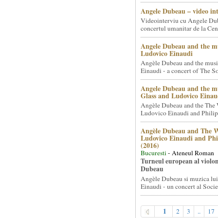
Angele Dubeau – video in
Videointerviu cu Angele Du
concertul umanitar de la Cent
Angele Dubeau and the mu
Ludovico Einaudi
Angèle Dubeau and the musi
Einaudi - a concert of The So.
Angele Dubeau and the mu
Glass and Ludovico Einau
Angèle Dubeau and the The 
Ludovico Einaudi and Philip 
Angèle Dubeau and The W
Ludovico Einaudi and Phi
(2016)
Bucuresti
- Ateneul Roman
Turneul european al violon
Dubeau
Angèle Dubeau si muzica lu
Einaudi - un concert al Societ
1
2
3
..
17