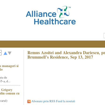
Remus Azoitei and Alexandra Dariescu, pri
Brummell’s Residence, Sep 13, 2017
u manageri si
Ro
ata de
5-a, d...
 Grigory
t din comun cu
varul)
Abonare prin RSS Feed la noutati