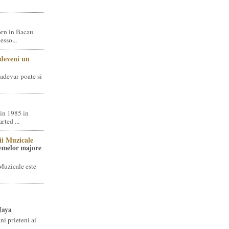
rn in Bacau
sso...
 deveni un
adevar poate si
in 1985 in
ted ...
ii Muzicale
temelor majore
Muzicale este
Jaya
i prieteni ai