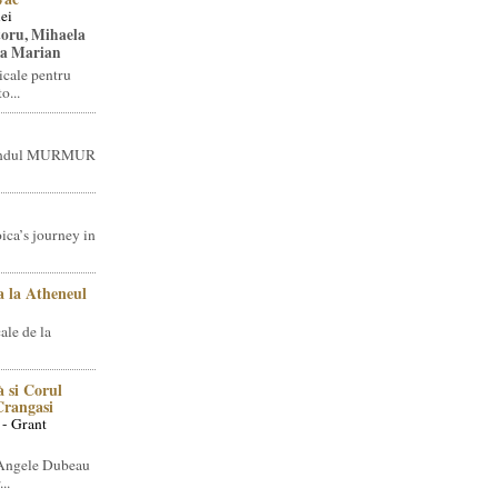
ei
toru, Mihaela
ea Marian
icale pentru
o...
brandul MURMUR
ica’s journey in
 la Atheneul
ale de la
 si Corul
 Crangasi
 - Grant
 Angele Dubeau
..