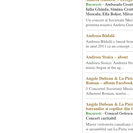
Bucuresti
- Ambasada Croati
Iulia Ghinda, Simina Croi
Moscalu, Ella Bokor, Mirc
Un concert al Societatii Muz
prietena noastra Andrea Gust
Andreea Bădală
Andreea Bădală a lansat 
în anul 2011 ca un concept ...
Andreea Stoica – about
Andreea Stoica: Andreea Sto
music began at the ag...
Angele Dubeau & La Pieta
Roman – album Facebook
// Concertul Societatii Muzic
Atheneul Roman, martie ...
Angèle Dubeau & La Pietà
batranilor si copiilor din
Bucuresti
- Conacul Golescu
Concert caritabil
Marea violonista canadiana
si ansamblul sau La Pieta vor.