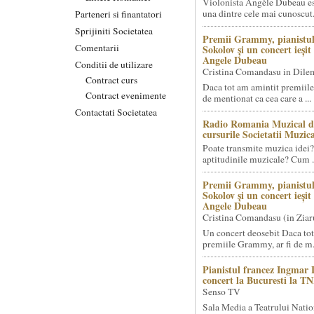
Violonista Angèle Dubeau es
una dintre cele mai cunoscut.
Parteneri si finantatori
Sprijiniti Societatea
Premii Grammy, pianistul
Comentarii
Sokolov și un concert ieși
Angele Dubeau
Conditii de utilizare
Cristina Comandasu in Dile
Contract curs
Daca tot am amintit premiile
Contract evenimente
de mentionat ca cea care a ...
Contactati Societatea
Radio Romania Muzical d
cursurile Societatii Muzica
Poate transmite muzica idei?
aptitudinile muzicale? Cum .
Premii Grammy, pianistul
Sokolov și un concert ieși
Angele Dubeau
Cristina Comandasu (in Ziar
Un concert deosebit Daca tot
premiile Grammy, ar fi de m.
Pianistul francez Ingmar 
concert la Bucuresti la T
Senso TV
Sala Media a Teatrului Natio