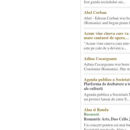
fost gazda recitalului sus...
Abel Corban
Abel - Edison Corban was bo
(Romania) and began piano le
Acum vine cineva care va
mare cantaret de opera…
"Acum vine cineva care intr-
este pe cale de a deveni u...
Adina Cocargeanu
Adina Cocargeanu was born 
Constanta (Romania). She star
Agenda publica a Societat
Platforma de dezbatere a 
ale culturii
Agenda publica a Societatii 
un proiect lansat de catre S...
Alaa si Randa
Bucuresti
Romantic Arts, Duo Cello 
Un concert pentru cei mai bun
Societatii muzicale, Alaa s...