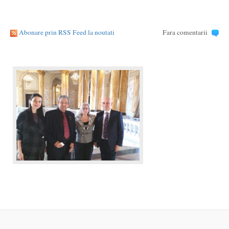
Abonare prin RSS Feed la noutati
Fara comentarii