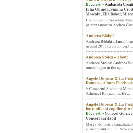
Bucuresti
- Ambasada Croati
Iulia Ghinda, Simina Croi
Moscalu, Ella Bokor, Mirc
Un concert al Societatii Muz
prietena noastra Andrea Gust
Andreea Bădală
Andreea Bădală a lansat 
în anul 2011 ca un concept ...
Andreea Stoica – about
Andreea Stoica: Andreea Sto
music began at the ag...
Angele Dubeau & La Pieta
Roman – album Facebook
// Concertul Societatii Muzic
Atheneul Roman, martie ...
Angèle Dubeau & La Pietà
batranilor si copiilor din
Bucuresti
- Conacul Golescu
Concert caritabil
Marea violonista canadiana
si ansamblul sau La Pieta vor.