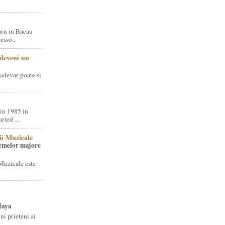
rn in Bacau
sso...
 deveni un
adevar poate si
in 1985 in
ted ...
ii Muzicale
temelor majore
Muzicale este
Jaya
i prieteni ai