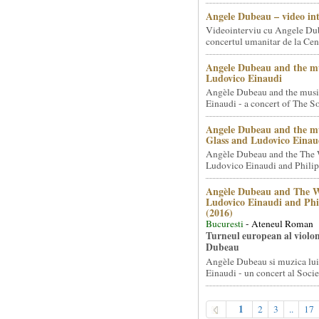
Angele Dubeau – video in
Videointerviu cu Angele Du
concertul umanitar de la Cent
Angele Dubeau and the mu
Ludovico Einaudi
Angèle Dubeau and the musi
Einaudi - a concert of The So.
Angele Dubeau and the mu
Glass and Ludovico Einau
Angèle Dubeau and the The 
Ludovico Einaudi and Philip 
Angèle Dubeau and The W
Ludovico Einaudi and Phi
(2016)
Bucuresti
- Ateneul Roman
Turneul european al violon
Dubeau
Angèle Dubeau si muzica lu
Einaudi - un concert al Societ
1
2
3
..
17