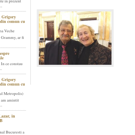
te in prezent
..
 Grigory
t din comun cu
ma Veche
 Grammy, ar fi
espre
le
 In ce constau
..
 Grigory
t din comun cu
ul Metropolis)
 am amintit
..
Lazar, in
NB
nal Bucuresti a