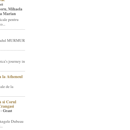
ei
toru, Mihaela
ea Marian
icale pentru
o...
brandul MURMUR
ica’s journey in
 la Atheneul
ale de la
 si Corul
 Crangasi
 - Grant
 Angele Dubeau
..