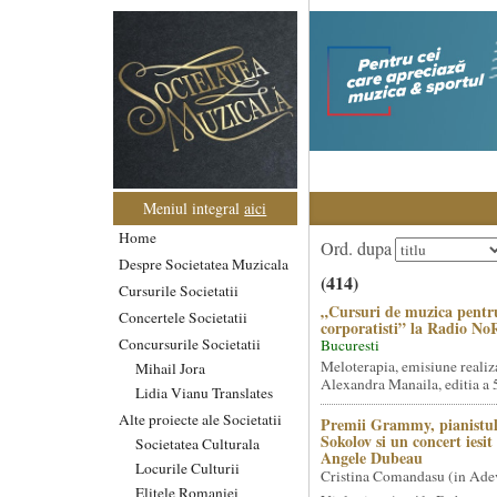
Meniul integral
aici
Home
Ord. dupa
Despre Societatea Muzicala
(414)
Cursurile Societatii
„Cursuri de muzica pentr
Concertele Societatii
corporatisti” la Radio No
Concursurile Societatii
Bucuresti
Meloterapia, emisiune realiz
Mihail Jora
Alexandra Manaila, editia a 5
Lidia Vianu Translates
Alte proiecte ale Societatii
Premii Grammy, pianistul
Sokolov si un concert iesi
Societatea Culturala
Angele Dubeau
Locurile Culturii
Cristina Comandasu (in Ade
Elitele Romaniei