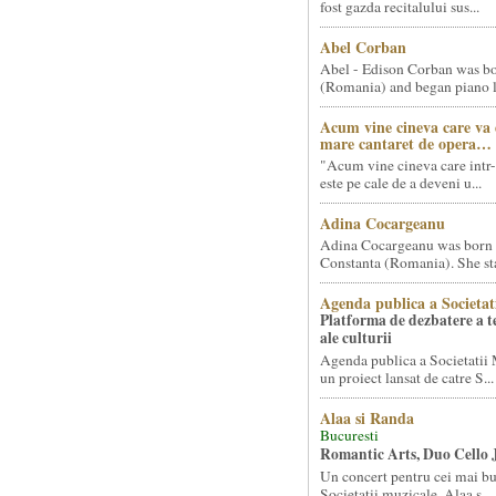
fost gazda recitalului sus...
Abel Corban
Abel - Edison Corban was bo
(Romania) and began piano le
Acum vine cineva care va
mare cantaret de opera…
"Acum vine cineva care intr-
este pe cale de a deveni u...
Adina Cocargeanu
Adina Cocargeanu was born 
Constanta (Romania). She star
Agenda publica a Societat
Platforma de dezbatere a 
ale culturii
Agenda publica a Societatii 
un proiect lansat de catre S...
Alaa si Randa
Bucuresti
Romantic Arts, Duo Cello 
Un concert pentru cei mai bun
Societatii muzicale, Alaa s...