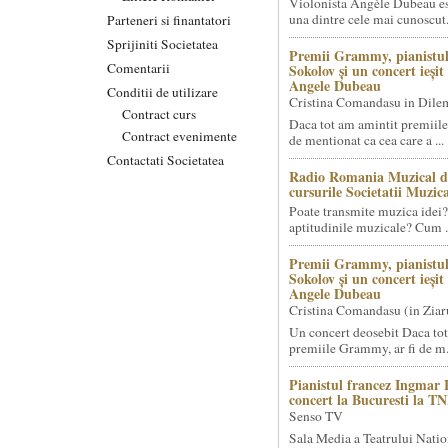
Violonista Angèle Dubeau es
una dintre cele mai cunoscut.
Parteneri si finantatori
Sprijiniti Societatea
Premii Grammy, pianistul
Comentarii
Sokolov și un concert ieși
Angele Dubeau
Conditii de utilizare
Cristina Comandasu in Dile
Contract curs
Daca tot am amintit premiile
Contract evenimente
de mentionat ca cea care a ...
Contactati Societatea
Radio Romania Muzical d
cursurile Societatii Muzica
Poate transmite muzica idei?
aptitudinile muzicale? Cum .
Premii Grammy, pianistul
Sokolov și un concert ieși
Angele Dubeau
Cristina Comandasu (in Ziar
Un concert deosebit Daca tot
premiile Grammy, ar fi de m.
Pianistul francez Ingmar 
concert la Bucuresti la T
Senso TV
Sala Media a Teatrului Natio