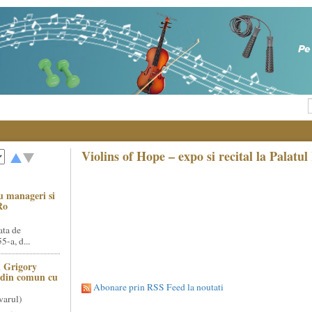
Violins of Hope – expo si recital la Palatul
u manageri si
Ro
ata de
5-a, d...
 Grigory
t din comun cu
Abonare prin RSS Feed la noutati
varul)