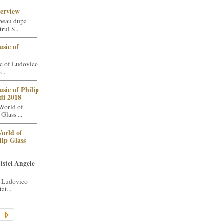
terview
beau dupa
rul S...
sic of
c of Ludovico
..
sic of Philip
di 2018
World of
Glass ...
orld of
lip Glass
istei Angele
i Ludovico
at...