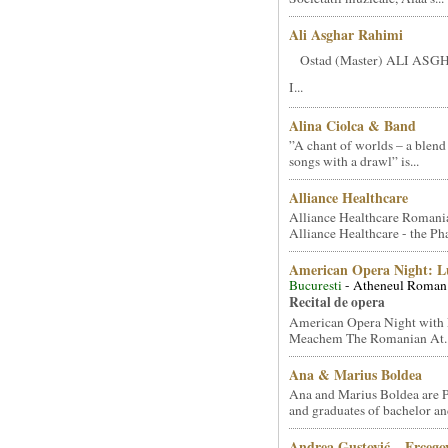
Ali Asghar Rahimi
Ostad (Master) ALI AS
I...
Alina Ciolca & Band
”A chant of worlds – a blend
songs with a drawl” is...
Alliance Healthcare
Alliance Healthcare Romani
Alliance Healthcare - the Pha
American Opera Night: 
Bucuresti
- Atheneul Roman
Recital de opera
American Opera Night with 
Meachem The Romanian At..
Ana & Marius Boldea
Ana and Marius Boldea are 
and graduates of bachelor an
Andrea Gustović – Ercego