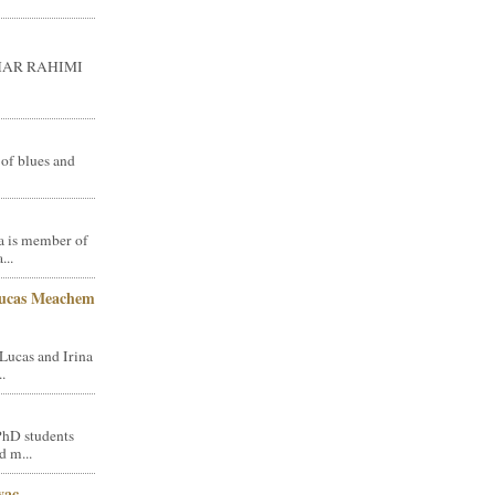
GHAR RAHIMI
 of blues and
a is member of
...
Lucas Meachem
Lucas and Irina
.
PhD students
d m...
vac