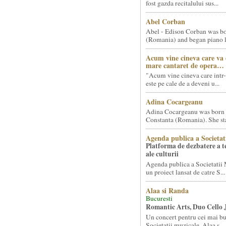
fost gazda recitalului sus...
Abel Corban
Abel - Edison Corban was bo
(Romania) and began piano le
Acum vine cineva care va
mare cantaret de opera…
"Acum vine cineva care intr-
este pe cale de a deveni u...
Adina Cocargeanu
Adina Cocargeanu was born 
Constanta (Romania). She star
Agenda publica a Societat
Platforma de dezbatere a 
ale culturii
Agenda publica a Societatii 
un proiect lansat de catre S...
Alaa si Randa
Bucuresti
Romantic Arts, Duo Cello 
Un concert pentru cei mai bun
Societatii muzicale, Alaa s...