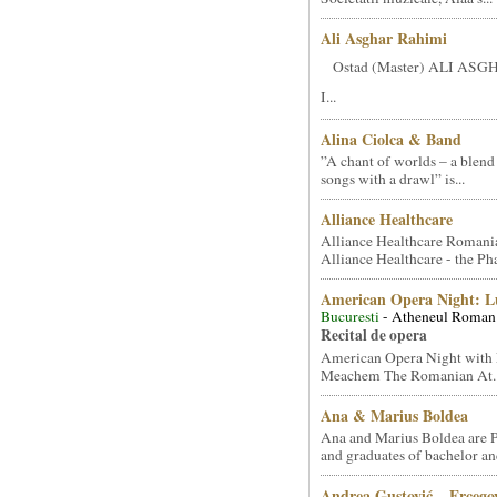
Ali Asghar Rahimi
Ostad (Master) ALI AS
I...
Alina Ciolca & Band
”A chant of worlds – a blend
songs with a drawl” is...
Alliance Healthcare
Alliance Healthcare Romani
Alliance Healthcare - the Pha
American Opera Night: 
Bucuresti
- Atheneul Roman
Recital de opera
American Opera Night with 
Meachem The Romanian At..
Ana & Marius Boldea
Ana and Marius Boldea are 
and graduates of bachelor an
Andrea Gustović – Ercego