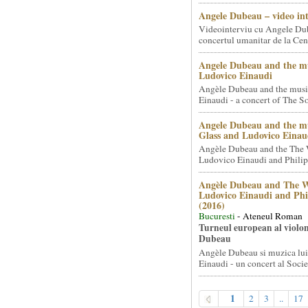
Angele Dubeau – video in
Videointerviu cu Angele Du
concertul umanitar de la Cent
Angele Dubeau and the mu
Ludovico Einaudi
Angèle Dubeau and the musi
Einaudi - a concert of The So.
Angele Dubeau and the mu
Glass and Ludovico Einau
Angèle Dubeau and the The 
Ludovico Einaudi and Philip 
Angèle Dubeau and The W
Ludovico Einaudi and Phi
(2016)
Bucuresti
- Ateneul Roman
Turneul european al violon
Dubeau
Angèle Dubeau si muzica lu
Einaudi - un concert al Societ
1
2
3
..
17