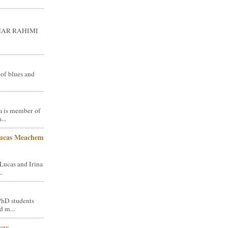
GHAR RAHIMI
 of blues and
a is member of
...
Lucas Meachem
Lucas and Irina
.
PhD students
d m...
vac