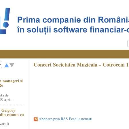
Concert Societatea Muzicala – Cotroceni 
u manageri si
Ro
ata de
5-a, d...
 Grigory
t din comun cu
Abonare prin RSS Feed la noutati
varul)