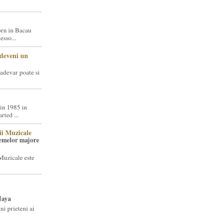
rn in Bacau
sso...
 deveni un
adevar poate si
in 1985 in
ted ...
ii Muzicale
temelor majore
Muzicale este
Jaya
i prieteni ai