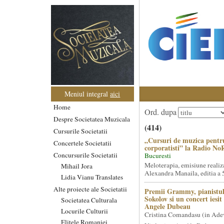
Meniul integral
aici
Home
Ord. dupa
Despre Societatea Muzicala
(414)
Cursurile Societatii
„Cursuri de muzica pentr
Concertele Societatii
corporatisti” la Radio No
Concursurile Societatii
Bucuresti
Meloterapia, emisiune realiz
Mihail Jora
Alexandra Manaila, editia a 5
Lidia Vianu Translates
Alte proiecte ale Societatii
Premii Grammy, pianistul
Sokolov si un concert iesi
Societatea Culturala
Angele Dubeau
Locurile Culturii
Cristina Comandasu (in Ade
Elitele Romaniei