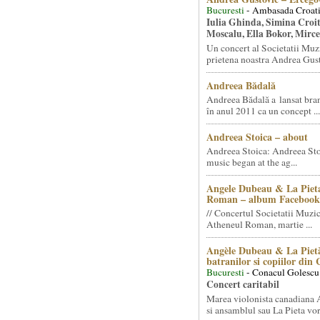
Bucuresti
- Ambasada Croati
Iulia Ghinda, Simina Croi
Moscalu, Ella Bokor, Mirc
Un concert al Societatii Muz
prietena noastra Andrea Gust
Andreea Bădală
Andreea Bădală a lansat 
în anul 2011 ca un concept ...
Andreea Stoica – about
Andreea Stoica: Andreea Sto
music began at the ag...
Angele Dubeau & La Pieta
Roman – album Facebook
// Concertul Societatii Muzic
Atheneul Roman, martie ...
Angèle Dubeau & La Pietà
batranilor si copiilor din
Bucuresti
- Conacul Golescu
Concert caritabil
Marea violonista canadiana
si ansamblul sau La Pieta vor.