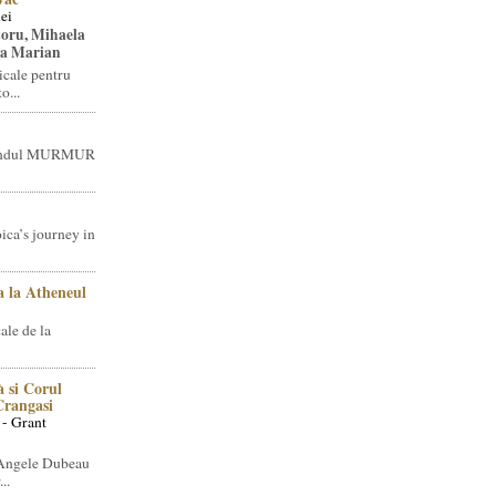
ei
toru, Mihaela
ea Marian
icale pentru
o...
brandul MURMUR
ica’s journey in
 la Atheneul
ale de la
 si Corul
 Crangasi
 - Grant
 Angele Dubeau
..