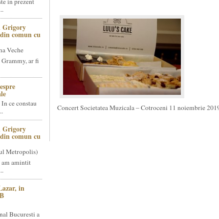
te in prezent
..
 Grigory
t din comun cu
ma Veche
 Grammy, ar fi
espre
le
 In ce constau
Concert Societatea Muzicala – Cotroceni 11 noiembrie 201
..
 Grigory
t din comun cu
ul Metropolis)
 am amintit
..
Lazar, in
NB
nal Bucuresti a