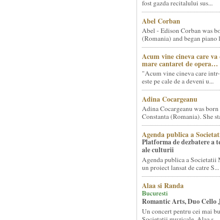
fost gazda recitalului sus...
Abel Corban
Abel - Edison Corban was bo
(Romania) and began piano le
Acum vine cineva care va
mare cantaret de opera…
"Acum vine cineva care intr-
este pe cale de a deveni u...
Adina Cocargeanu
Adina Cocargeanu was born 
Constanta (Romania). She star
Agenda publica a Societat
Platforma de dezbatere a 
ale culturii
Agenda publica a Societatii 
un proiect lansat de catre S...
Alaa si Randa
Bucuresti
Romantic Arts, Duo Cello 
Un concert pentru cei mai bun
Societatii muzicale, Alaa s...