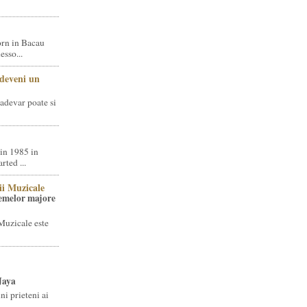
rn in Bacau
sso...
 deveni un
adevar poate si
in 1985 in
ted ...
ii Muzicale
temelor majore
Muzicale este
Jaya
i prieteni ai