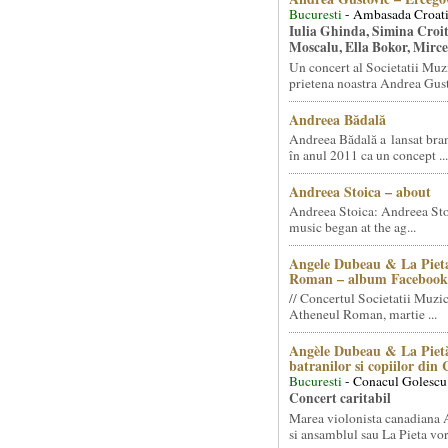
Bucuresti
- Ambasada Croati
Iulia Ghinda, Simina Croi
Moscalu, Ella Bokor, Mirc
Un concert al Societatii Muz
prietena noastra Andrea Gust
Andreea Bădală
Andreea Bădală a lansat 
în anul 2011 ca un concept ...
Andreea Stoica – about
Andreea Stoica: Andreea Sto
music began at the ag...
Angele Dubeau & La Pieta
Roman – album Facebook
// Concertul Societatii Muzic
Atheneul Roman, martie ...
Angèle Dubeau & La Pietà
batranilor si copiilor din
Bucuresti
- Conacul Golescu
Concert caritabil
Marea violonista canadiana
si ansamblul sau La Pieta vor.