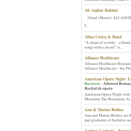
Ali Asghar Rahimi
Ostad (Master) ALI AS
I...
Alina Ciolca & Band
”A chant of worlds – a blend
songs with a drawl” is...
Alliance Healthcare
Alliance Healthcare Romani
Alliance Healthcare - the Pha
American Opera Night: 
Bucuresti
- Atheneul Roman
Recital de opera
American Opera Night with 
Meachem The Romanian At..
Ana & Marius Boldea
Ana and Marius Boldea are 
and graduates of bachelor an
Andrea Gustović – Ercego