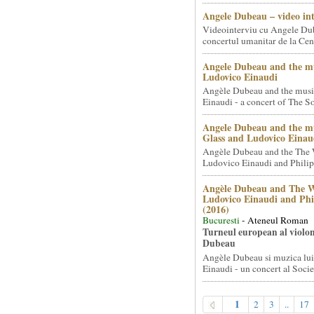
Angele Dubeau – video in
Videointerviu cu Angele Du
concertul umanitar de la Cent
Angele Dubeau and the mu
Ludovico Einaudi
Angèle Dubeau and the musi
Einaudi - a concert of The So.
Angele Dubeau and the mu
Glass and Ludovico Einau
Angèle Dubeau and the The 
Ludovico Einaudi and Philip 
Angèle Dubeau and The W
Ludovico Einaudi and Phi
(2016)
Bucuresti
- Ateneul Roman
Turneul european al violon
Dubeau
Angèle Dubeau si muzica lu
Einaudi - un concert al Societ
1
2
3
..
17