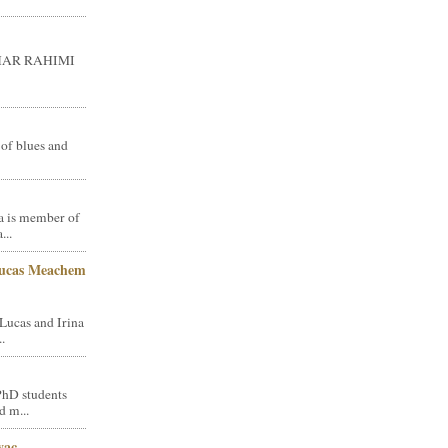
GHAR RAHIMI
 of blues and
a is member of
...
Lucas Meachem
Lucas and Irina
.
PhD students
d m...
vac