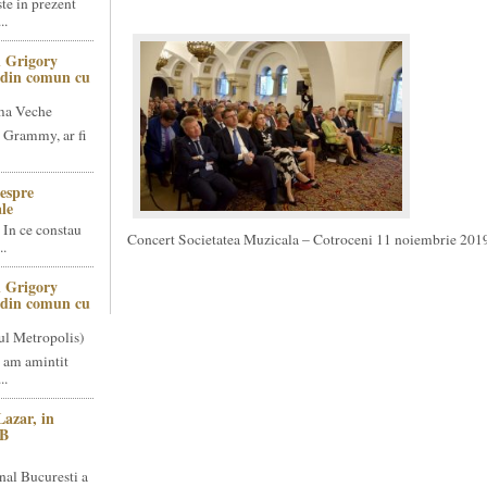
te in prezent
..
 Grigory
t din comun cu
ma Veche
 Grammy, ar fi
espre
le
 In ce constau
Concert Societatea Muzicala – Cotroceni 11 noiembrie 201
..
 Grigory
t din comun cu
ul Metropolis)
 am amintit
..
Lazar, in
NB
nal Bucuresti a