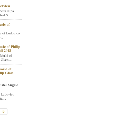
terview
beau dupa
rul S...
sic of
c of Ludovico
..
sic of Philip
di 2018
World of
Glass ...
orld of
lip Glass
istei Angele
i Ludovico
at...