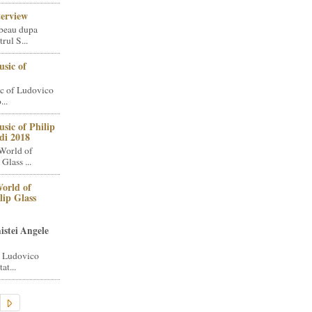
terview
beau dupa
rul S...
sic of
c of Ludovico
..
sic of Philip
di 2018
World of
Glass ...
orld of
lip Glass
istei Angele
i Ludovico
at...