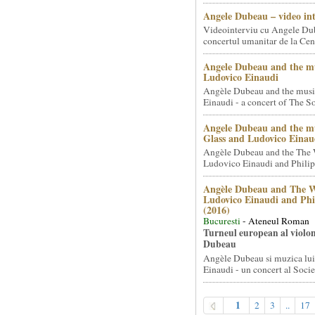
Angele Dubeau – video in
Videointerviu cu Angele Du
concertul umanitar de la Cent
Angele Dubeau and the mu
Ludovico Einaudi
Angèle Dubeau and the musi
Einaudi - a concert of The So.
Angele Dubeau and the mu
Glass and Ludovico Einau
Angèle Dubeau and the The 
Ludovico Einaudi and Philip 
Angèle Dubeau and The W
Ludovico Einaudi and Phi
(2016)
Bucuresti
- Ateneul Roman
Turneul european al violon
Dubeau
Angèle Dubeau si muzica lu
Einaudi - un concert al Societ
1
2
3
..
17