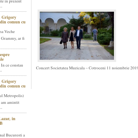
te in prezent
..
 Grigory
t din comun cu
ma Veche
 Grammy, ar fi
espre
le
 In ce constau
Concert Societatea Muzicala – Cotroceni 11 noiembrie 201
..
 Grigory
t din comun cu
ul Metropolis)
 am amintit
..
Lazar, in
NB
nal Bucuresti a