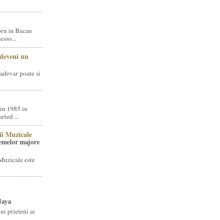
rn in Bacau
sso...
 deveni un
adevar poate si
in 1985 in
ted ...
ii Muzicale
temelor majore
Muzicale este
Jaya
i prieteni ai