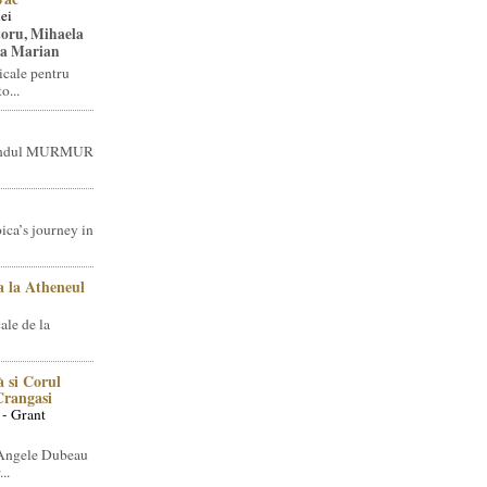
ei
toru, Mihaela
ea Marian
icale pentru
o...
brandul MURMUR
ica’s journey in
 la Atheneul
ale de la
 si Corul
 Crangasi
 - Grant
 Angele Dubeau
..