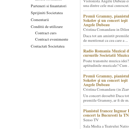
Violonista Angèle Dubeau es
una dintre cele mai cunoscut.
Parteneri si finantatori
Sprijiniti Societatea
Premii Grammy, pianistul
Comentarii
Sokolov și un concert ieși
Angele Dubeau
Conditii de utilizare
Cristina Comandasu in Dile
Contract curs
Daca tot am amintit premiile
Contract evenimente
de mentionat ca cea care a ...
Contactati Societatea
Radio Romania Muzical d
cursurile Societatii Muzica
Poate transmite muzica idei?
aptitudinile muzicale? Cum .
Premii Grammy, pianistul
Sokolov și un concert ieși
Angele Dubeau
Cristina Comandasu (in Ziar
Un concert deosebit Daca tot
premiile Grammy, ar fi de m.
Pianistul francez Ingmar 
concert la Bucuresti la T
Senso TV
Sala Media a Teatrului Natio