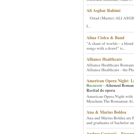
Ali Asghar Rahimi
Ostad (Master) ALI AS
I...
Alina Ciolca & Band
”A chant of worlds – a blend
songs with a drawl” is...
Alliance Healthcare
Alliance Healthcare Romani
Alliance Healthcare - the Pha
American Opera Night: 
Bucuresti
- Atheneul Roman
Recital de opera
American Opera Night with 
Meachem The Romanian At..
Ana & Marius Boldea
Ana and Marius Boldea are 
and graduates of bachelor an
Andrea Gustović – Ercego