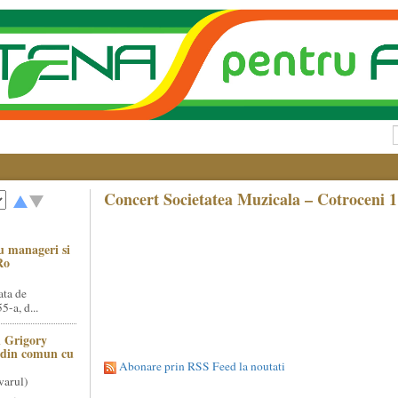
Concert Societatea Muzicala – Cotroceni 
u manageri si
Ro
ata de
5-a, d...
 Grigory
t din comun cu
Abonare prin RSS Feed la noutati
varul)