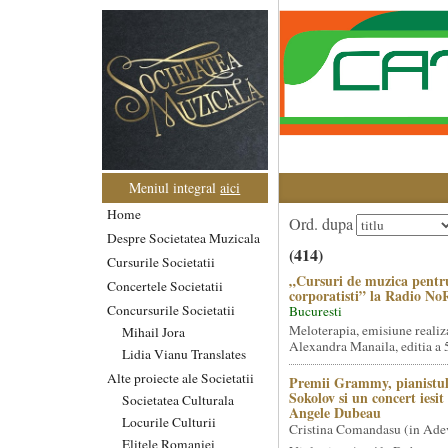
Meniul integral
aici
Home
Ord. dupa
Despre Societatea Muzicala
(414)
Cursurile Societatii
„Cursuri de muzica pentr
Concertele Societatii
corporatisti” la Radio No
Concursurile Societatii
Bucuresti
Meloterapia, emisiune realiz
Mihail Jora
Alexandra Manaila, editia a 5
Lidia Vianu Translates
Alte proiecte ale Societatii
Premii Grammy, pianistul
Sokolov si un concert iesi
Societatea Culturala
Angele Dubeau
Locurile Culturii
Cristina Comandasu (in Ade
Elitele Romaniei