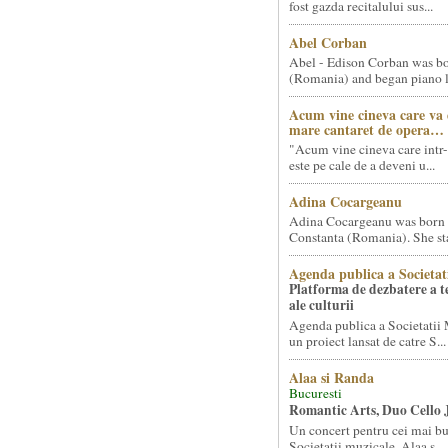
fost gazda recitalului sus...
Abel Corban
Abel - Edison Corban was bo
(Romania) and began piano le
Acum vine cineva care va
mare cantaret de opera…
"Acum vine cineva care intr-
este pe cale de a deveni u...
Adina Cocargeanu
Adina Cocargeanu was born 
Constanta (Romania). She star
Agenda publica a Societat
Platforma de dezbatere a 
ale culturii
Agenda publica a Societatii 
un proiect lansat de catre S...
Alaa si Randa
Bucuresti
Romantic Arts, Duo Cello 
Un concert pentru cei mai bun
Societatii muzicale, Alaa s...