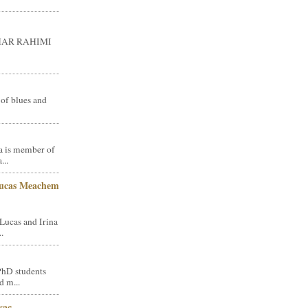
GHAR RAHIMI
 of blues and
a is member of
...
Lucas Meachem
Lucas and Irina
.
PhD students
d m...
vac