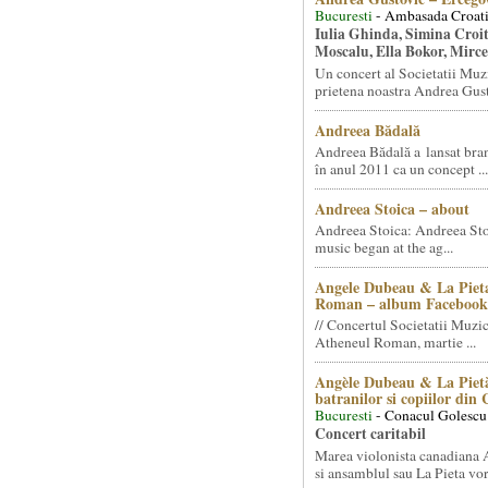
Bucuresti
- Ambasada Croati
Iulia Ghinda, Simina Croi
Moscalu, Ella Bokor, Mirc
Un concert al Societatii Muz
prietena noastra Andrea Gust
Andreea Bădală
Andreea Bădală a lansat 
în anul 2011 ca un concept ...
Andreea Stoica – about
Andreea Stoica: Andreea Sto
music began at the ag...
Angele Dubeau & La Pieta
Roman – album Facebook
// Concertul Societatii Muzic
Atheneul Roman, martie ...
Angèle Dubeau & La Pietà
batranilor si copiilor din
Bucuresti
- Conacul Golescu
Concert caritabil
Marea violonista canadiana
si ansamblul sau La Pieta vor.