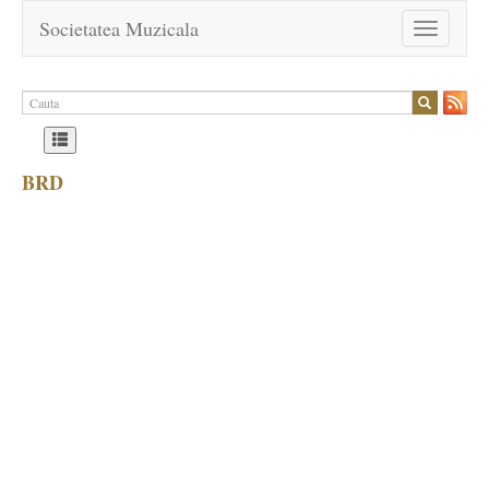
Societatea Muzicala
Toggle
navigation
BRD