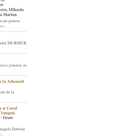
ei
toru, Mihaela
ea Marian
icale pentru
o...
brandul MURMUR
ica’s journey in
 la Atheneul
ale de la
 si Corul
 Crangasi
 - Grant
 Angele Dubeau
..