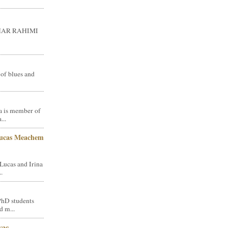
GHAR RAHIMI
 of blues and
a is member of
...
Lucas Meachem
Lucas and Irina
.
PhD students
d m...
vac