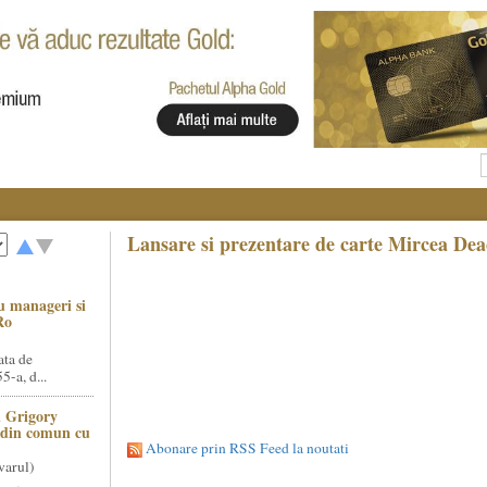
Lansare si prezentare de carte Mircea Deac
u manageri si
Ro
ata de
5-a, d...
 Grigory
t din comun cu
Abonare prin RSS Feed la noutati
varul)