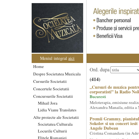
Meniul integral
aici
Home
Ord. dupa
Despre Societatea Muzicala
(414)
Cursurile Societatii
„Cursuri de muzica pentr
Concertele Societatii
corporatisti” la Radio No
Concursurile Societatii
Bucuresti
Meloterapia, emisiune realiz
Mihail Jora
Alexandra Manaila, editia a 5
Lidia Vianu Translates
Alte proiecte ale Societatii
Premii Grammy, pianistul
Sokolov si un concert iesi
Societatea Culturala
Angele Dubeau
Locurile Culturii
Cristina Comandasu (in Ade
Elitele Romaniei