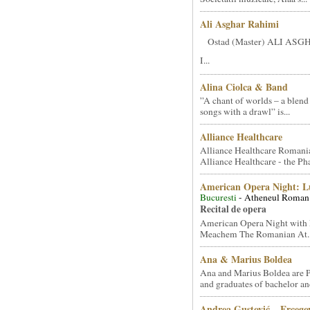
Ali Asghar Rahimi
Ostad (Master) ALI AS
I...
Alina Ciolca & Band
”A chant of worlds – a blend
songs with a drawl” is...
Alliance Healthcare
Alliance Healthcare Romani
Alliance Healthcare - the Pha
American Opera Night: 
Bucuresti
- Atheneul Roman
Recital de opera
American Opera Night with 
Meachem The Romanian At..
Ana & Marius Boldea
Ana and Marius Boldea are 
and graduates of bachelor an
Andrea Gustović – Ercego