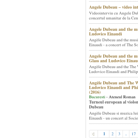
Angele Dubeau – video in
Videointerviu cu Angele Du
concertul umanitar de la Cent
Angele Dubeau and the mu
Ludovico Einaudi
Angèle Dubeau and the musi
Einaudi - a concert of The So.
Angele Dubeau and the mu
Glass and Ludovico Einau
Angèle Dubeau and the The 
Ludovico Einaudi and Philip 
Angèle Dubeau and The W
Ludovico Einaudi and Phi
(2016)
Bucuresti
- Ateneul Roman
Turneul european al violon
Dubeau
Angèle Dubeau si muzica lu
Einaudi - un concert al Societ
1
2
3
..
17