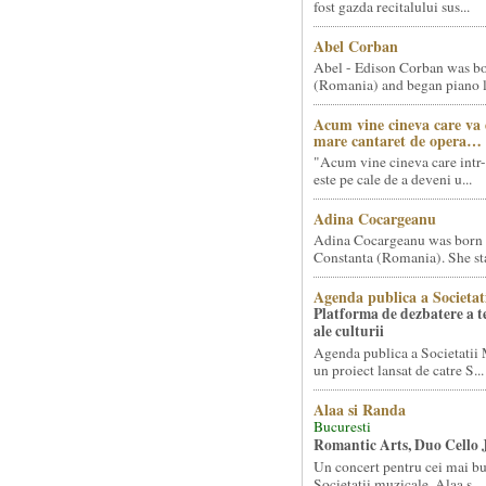
fost gazda recitalului sus...
Abel Corban
Abel - Edison Corban was bo
(Romania) and began piano le
Acum vine cineva care va
mare cantaret de opera…
"Acum vine cineva care intr-
este pe cale de a deveni u...
Adina Cocargeanu
Adina Cocargeanu was born 
Constanta (Romania). She star
Agenda publica a Societat
Platforma de dezbatere a 
ale culturii
Agenda publica a Societatii 
un proiect lansat de catre S...
Alaa si Randa
Bucuresti
Romantic Arts, Duo Cello 
Un concert pentru cei mai bun
Societatii muzicale, Alaa s...