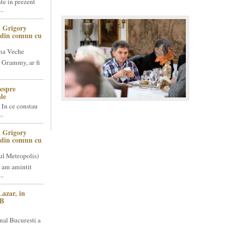
te in prezent
..
 Grigory
t din comun cu
ma Veche
 Grammy, ar fi
espre
le
 In ce constau
..
 Grigory
t din comun cu
ul Metropolis)
 am amintit
..
Lazar, in
NB
nal Bucuresti a