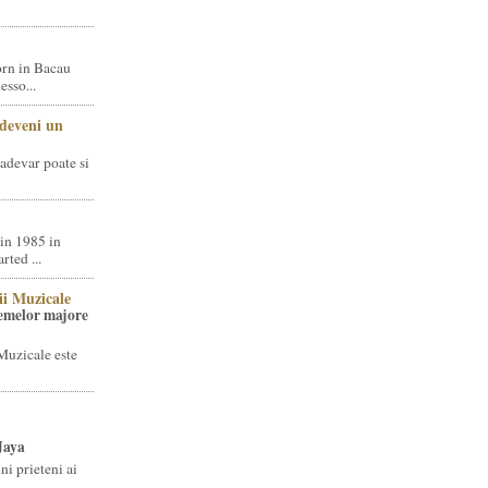
rn in Bacau
sso...
 deveni un
adevar poate si
in 1985 in
ted ...
ii Muzicale
temelor majore
Muzicale este
Jaya
i prieteni ai