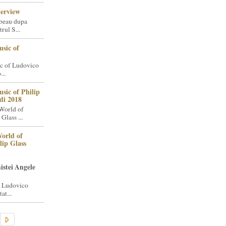
terview
beau dupa
rul S...
sic of
c of Ludovico
..
sic of Philip
di 2018
World of
Glass ...
orld of
lip Glass
istei Angele
i Ludovico
at...