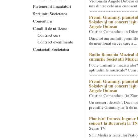
Violonista Angèle Dubeau es
una dintre cele mai cunoscut.
Parteneri si finantatori
Sprijiniti Societatea
Premii Grammy, pianistul
Comentarii
Sokolov și un concert ieși
Angele Dubeau
Conditii de utilizare
Cristina Comandasu in Dile
Contract curs
Daca tot am amintit premiile
Contract evenimente
de mentionat ca cea care a ...
Contactati Societatea
Radio Romania Muzical d
cursurile Societatii Muzica
Poate transmite muzica idei?
aptitudinile muzicale? Cum .
Premii Grammy, pianistul
Sokolov și un concert ieși
Angele Dubeau
Cristina Comandasu (in Ziar
Un concert deosebit Daca tot
premiile Grammy, ar fi de m.
Pianistul francez Ingmar 
concert la Bucuresti la T
Senso TV
Sala Media a Teatrului Natio