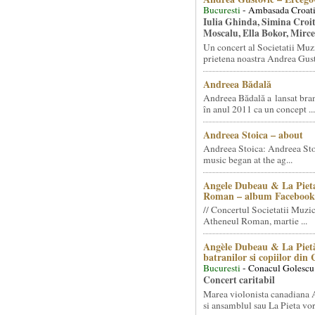
Bucuresti
- Ambasada Croati
Iulia Ghinda, Simina Croi
Moscalu, Ella Bokor, Mirc
Un concert al Societatii Muz
prietena noastra Andrea Gust
Andreea Bădală
Andreea Bădală a lansat 
în anul 2011 ca un concept ...
Andreea Stoica – about
Andreea Stoica: Andreea Sto
music began at the ag...
Angele Dubeau & La Pieta
Roman – album Facebook
// Concertul Societatii Muzic
Atheneul Roman, martie ...
Angèle Dubeau & La Pietà
batranilor si copiilor din
Bucuresti
- Conacul Golescu
Concert caritabil
Marea violonista canadiana
si ansamblul sau La Pieta vor.