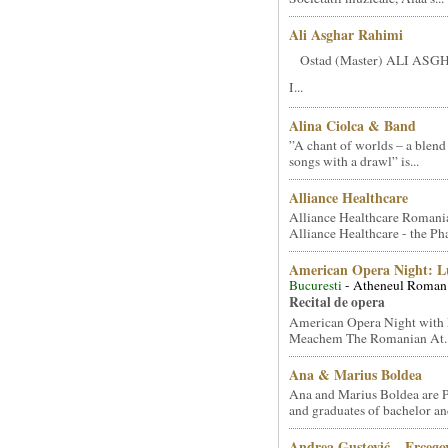
Ali Asghar Rahimi
Ostad (Master) ALI AS
I...
Alina Ciolca & Band
”A chant of worlds – a blend
songs with a drawl” is...
Alliance Healthcare
Alliance Healthcare Romani
Alliance Healthcare - the Pha
American Opera Night: 
Bucuresti
- Atheneul Roman
Recital de opera
American Opera Night with 
Meachem The Romanian At..
Ana & Marius Boldea
Ana and Marius Boldea are 
and graduates of bachelor an
Andrea Gustović – Ercego