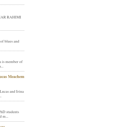
GHAR RAHIMI
 of blues and
a is member of
...
Lucas Meachem
Lucas and Irina
.
PhD students
d m...
vac