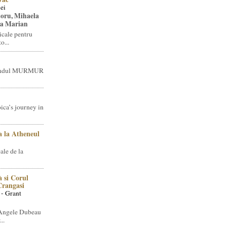
ei
toru, Mihaela
ea Marian
icale pentru
o...
brandul MURMUR
ica’s journey in
 la Atheneul
ale de la
 si Corul
 Crangasi
 - Grant
 Angele Dubeau
..