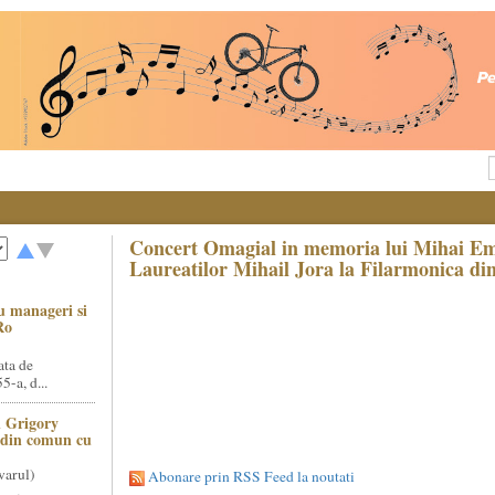
Concert Omagial in memoria lui Mihai Em
Laureatilor Mihail Jora la Filarmonica di
u manageri si
Ro
ata de
5-a, d...
 Grigory
t din comun cu
varul)
Abonare prin RSS Feed la noutati