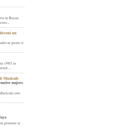
rn in Bacau
sso...
 deveni un
adevar poate si
in 1985 in
ted ...
ii Muzicale
temelor majore
Muzicale este
Jaya
i prieteni ai