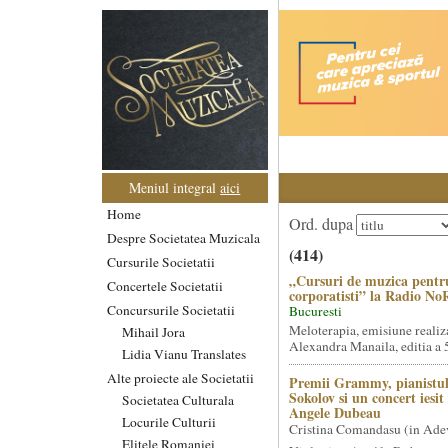
Meniul integral
aici
Home
Ord. dupa
Despre Societatea Muzicala
(414)
Cursurile Societatii
„Cursuri de muzica pentr
Concertele Societatii
corporatisti” la Radio No
Concursurile Societatii
Bucuresti
Meloterapia, emisiune realiz
Mihail Jora
Alexandra Manaila, editia a 5
Lidia Vianu Translates
Alte proiecte ale Societatii
Premii Grammy, pianistul
Sokolov si un concert iesi
Societatea Culturala
Angele Dubeau
Locurile Culturii
Cristina Comandasu (in Ade
Elitele Romaniei