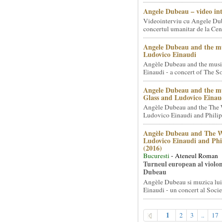
Angele Dubeau – video in
Videointerviu cu Angele Du
concertul umanitar de la Cent
Angele Dubeau and the mu
Ludovico Einaudi
Angèle Dubeau and the musi
Einaudi - a concert of The So.
Angele Dubeau and the mu
Glass and Ludovico Einau
Angèle Dubeau and the The 
Ludovico Einaudi and Philip 
Angèle Dubeau and The W
Ludovico Einaudi and Phi
(2016)
Bucuresti
- Ateneul Roman
Turneul european al violon
Dubeau
Angèle Dubeau si muzica lu
Einaudi - un concert al Societ
1
2
3
..
17