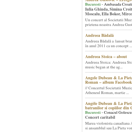
Bucuresti
- Ambasada Croati
Iulia Ghinda, Simina Croi
Moscalu, Ella Bokor, Mirc
Un concert al Societatii Muz
prietena noastra Andrea Gust
Andreea Bădală
Andreea Bădală a lansat 
în anul 2011 ca un concept ...
Andreea Stoica – about
Andreea Stoica: Andreea Sto
music began at the ag...
Angele Dubeau & La Pieta
Roman – album Facebook
// Concertul Societatii Muzic
Atheneul Roman, martie ...
Angèle Dubeau & La Pietà
batranilor si copiilor din
Bucuresti
- Conacul Golescu
Concert caritabil
Marea violonista canadiana
si ansamblul sau La Pieta vor.