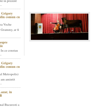
te in prezent
..
 Grigory
t din comun cu
ma Veche
 Grammy, ar fi
espre
le
 In ce constau
..
 Grigory
t din comun cu
ul Metropolis)
 am amintit
..
Lazar, in
NB
nal Bucuresti a