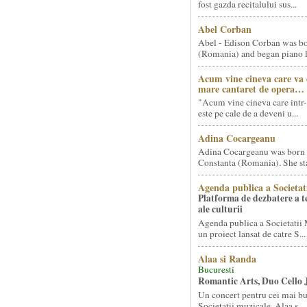
fost gazda recitalului sus...
Abel Corban
Abel - Edison Corban was bo
(Romania) and began piano le
Acum vine cineva care va
mare cantaret de opera…
"Acum vine cineva care intr-
este pe cale de a deveni u...
Adina Cocargeanu
Adina Cocargeanu was born 
Constanta (Romania). She star
Agenda publica a Societat
Platforma de dezbatere a 
ale culturii
Agenda publica a Societatii 
un proiect lansat de catre S...
Alaa si Randa
Bucuresti
Romantic Arts, Duo Cello 
Un concert pentru cei mai bun
Societatii muzicale, Alaa s...