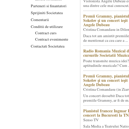
Violonista Angèle Dubeau es
una dintre cele mai cunoscut.
Parteneri si finantatori
Sprijiniti Societatea
Premii Grammy, pianistul
Comentarii
Sokolov și un concert ieși
Angele Dubeau
Conditii de utilizare
Cristina Comandasu in Dile
Contract curs
Daca tot am amintit premiile
Contract evenimente
de mentionat ca cea care a ...
Contactati Societatea
Radio Romania Muzical d
cursurile Societatii Muzica
Poate transmite muzica idei?
aptitudinile muzicale? Cum .
Premii Grammy, pianistul
Sokolov și un concert ieși
Angele Dubeau
Cristina Comandasu (in Ziar
Un concert deosebit Daca tot
premiile Grammy, ar fi de m.
Pianistul francez Ingmar 
concert la Bucuresti la T
Senso TV
Sala Media a Teatrului Natio