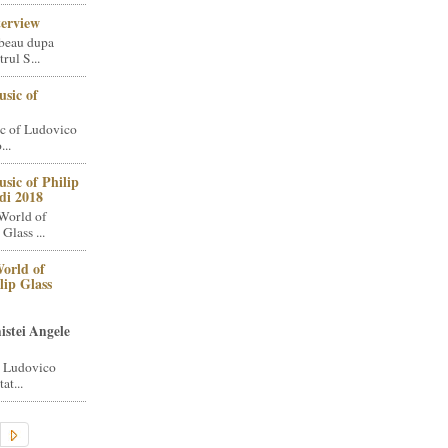
terview
beau dupa
rul S...
sic of
c of Ludovico
..
sic of Philip
di 2018
World of
Glass ...
orld of
lip Glass
istei Angele
i Ludovico
at...