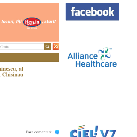
inescu, al
n Chisinau
Fara comentarii