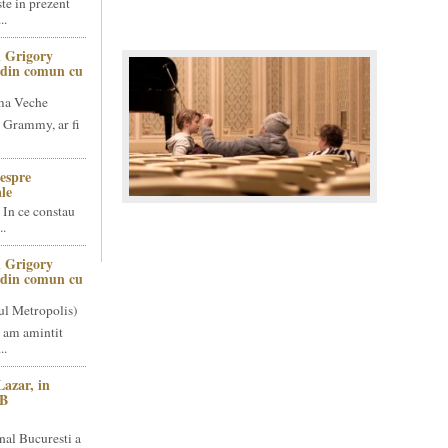
te in prezent
..
 Grigory
t din comun cu
ma Veche
 Grammy, ar fi
espre
le
 In ce constau
..
 Grigory
t din comun cu
ul Metropolis)
 am amintit
..
Lazar, in
NB
nal Bucuresti a