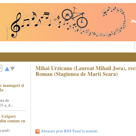
Mihai Urzicana (Laureat Mihail Jora), reci
Roman (Stagiunea de Marti Seara)
u manageri si
Ro
ata de
5-a, d...
 Grigory
t din comun cu
varul)
Abonare prin RSS Feed la noutati