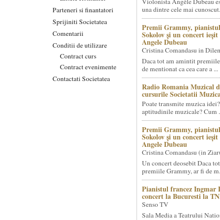
Violonista Angèle Dubeau es
una dintre cele mai cunoscut.
Parteneri si finantatori
Sprijiniti Societatea
Premii Grammy, pianistul
Comentarii
Sokolov și un concert ieși
Angele Dubeau
Conditii de utilizare
Cristina Comandasu in Dile
Contract curs
Daca tot am amintit premiile
Contract evenimente
de mentionat ca cea care a ...
Contactati Societatea
Radio Romania Muzical d
cursurile Societatii Muzica
Poate transmite muzica idei?
aptitudinile muzicale? Cum .
Premii Grammy, pianistul
Sokolov și un concert ieși
Angele Dubeau
Cristina Comandasu (in Ziar
Un concert deosebit Daca tot
premiile Grammy, ar fi de m.
Pianistul francez Ingmar 
concert la Bucuresti la T
Senso TV
Sala Media a Teatrului Natio