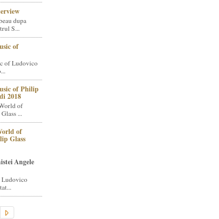
terview
beau dupa
rul S...
sic of
c of Ludovico
..
sic of Philip
di 2018
World of
Glass ...
orld of
lip Glass
istei Angele
i Ludovico
at...