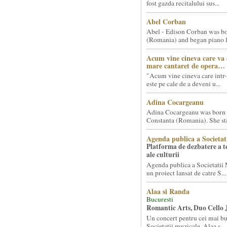
fost gazda recitalului sus...
Abel Corban
Abel - Edison Corban was bo
(Romania) and began piano le
Acum vine cineva care va
mare cantaret de opera…
"Acum vine cineva care intr-
este pe cale de a deveni u...
Adina Cocargeanu
Adina Cocargeanu was born 
Constanta (Romania). She star
Agenda publica a Societat
Platforma de dezbatere a 
ale culturii
Agenda publica a Societatii 
un proiect lansat de catre S...
Alaa si Randa
Bucuresti
Romantic Arts, Duo Cello 
Un concert pentru cei mai bun
Societatii muzicale, Alaa s...