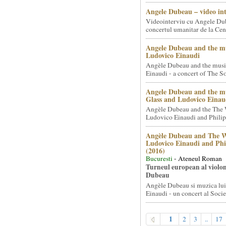
Angele Dubeau – video in
Videointerviu cu Angele Du
concertul umanitar de la Cent
Angele Dubeau and the mu
Ludovico Einaudi
Angèle Dubeau and the musi
Einaudi - a concert of The So.
Angele Dubeau and the mu
Glass and Ludovico Einau
Angèle Dubeau and the The 
Ludovico Einaudi and Philip 
Angèle Dubeau and The W
Ludovico Einaudi and Phi
(2016)
Bucuresti
- Ateneul Roman
Turneul european al violon
Dubeau
Angèle Dubeau si muzica lu
Einaudi - un concert al Societ
1
2
3
..
17