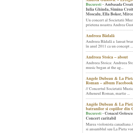
Bucuresti
- Ambasada Croati
Iulia Ghinda, Simina Croi
Moscalu, Ella Bokor, Mirc
Un concert al Societatii Muz
prietena noastra Andrea Gust
Andreea Bădală
Andreea Bădală a lansat 
în anul 2011 ca un concept ...
Andreea Stoica – about
Andreea Stoica: Andreea Sto
music began at the ag...
Angele Dubeau & La Pieta
Roman – album Facebook
// Concertul Societatii Muzic
Atheneul Roman, martie ...
Angèle Dubeau & La Pietà
batranilor si copiilor din
Bucuresti
- Conacul Golescu
Concert caritabil
Marea violonista canadiana
si ansamblul sau La Pieta vor.