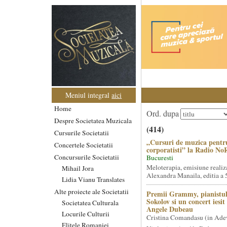
Meniul integral
aici
Home
Ord. dupa
Despre Societatea Muzicala
(414)
Cursurile Societatii
„Cursuri de muzica pentr
Concertele Societatii
corporatisti” la Radio No
Concursurile Societatii
Bucuresti
Meloterapia, emisiune realiz
Mihail Jora
Alexandra Manaila, editia a 5
Lidia Vianu Translates
Alte proiecte ale Societatii
Premii Grammy, pianistul
Sokolov si un concert iesi
Societatea Culturala
Angele Dubeau
Locurile Culturii
Cristina Comandasu (in Ade
Elitele Romaniei