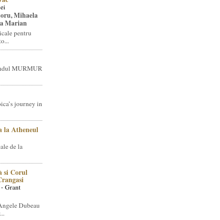
ei
toru, Mihaela
ea Marian
icale pentru
o...
brandul MURMUR
ica’s journey in
 la Atheneul
ale de la
 si Corul
 Crangasi
 - Grant
 Angele Dubeau
..