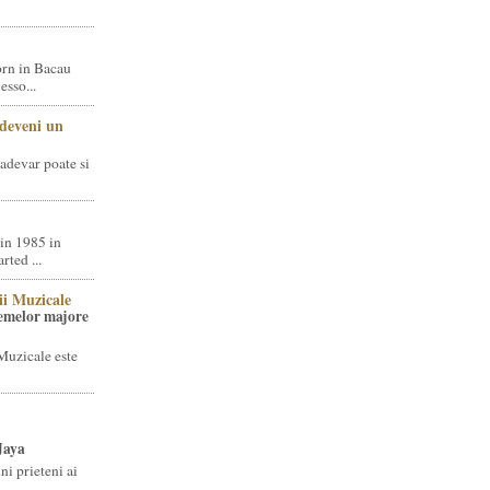
rn in Bacau
sso...
 deveni un
adevar poate si
in 1985 in
ted ...
ii Muzicale
temelor majore
Muzicale este
Jaya
i prieteni ai