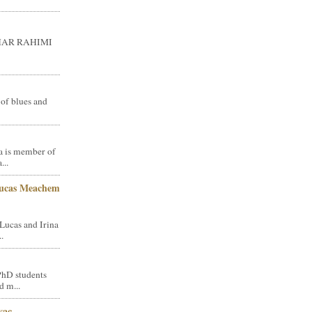
GHAR RAHIMI
 of blues and
a is member of
...
Lucas Meachem
Lucas and Irina
.
PhD students
d m...
vac