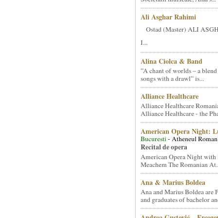
Ali Asghar Rahimi
Ostad (Master) ALI AS
I...
Alina Ciolca & Band
”A chant of worlds – a blend
songs with a drawl” is...
Alliance Healthcare
Alliance Healthcare Romani
Alliance Healthcare - the Pha
American Opera Night: 
Bucuresti
- Atheneul Roman
Recital de opera
American Opera Night with 
Meachem The Romanian At..
Ana & Marius Boldea
Ana and Marius Boldea are 
and graduates of bachelor an
Andrea Gustović – Ercego