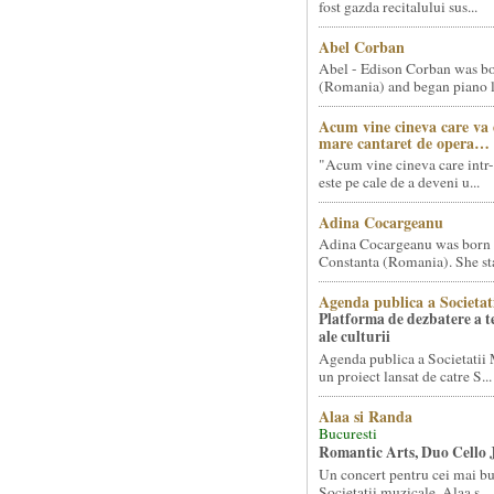
fost gazda recitalului sus...
Abel Corban
Abel - Edison Corban was bo
(Romania) and began piano le
Acum vine cineva care va
mare cantaret de opera…
"Acum vine cineva care intr-
este pe cale de a deveni u...
Adina Cocargeanu
Adina Cocargeanu was born 
Constanta (Romania). She star
Agenda publica a Societat
Platforma de dezbatere a 
ale culturii
Agenda publica a Societatii 
un proiect lansat de catre S...
Alaa si Randa
Bucuresti
Romantic Arts, Duo Cello 
Un concert pentru cei mai bun
Societatii muzicale, Alaa s...