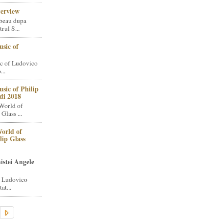
terview
beau dupa
rul S...
sic of
c of Ludovico
..
sic of Philip
di 2018
World of
Glass ...
orld of
lip Glass
istei Angele
i Ludovico
at...