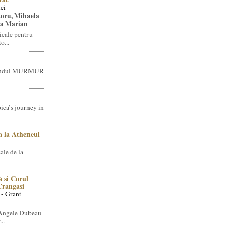
ei
toru, Mihaela
ea Marian
icale pentru
o...
brandul MURMUR
ica’s journey in
 la Atheneul
ale de la
 si Corul
 Crangasi
 - Grant
 Angele Dubeau
..