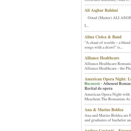
Ali Asghar Rahimi
Ostad (Master) ALI AS
I...
Alina Ciolca & Band
”A chant of worlds – a blend
songs with a drawl” is...
Alliance Healthcare
Alliance Healthcare Romani
Alliance Healthcare - the Pha
American Opera Night: 
Bucuresti
- Atheneul Roman
Recital de opera
American Opera Night with 
Meachem The Romanian At..
Ana & Marius Boldea
Ana and Marius Boldea are 
and graduates of bachelor an
Andrea Gustović – Ercego