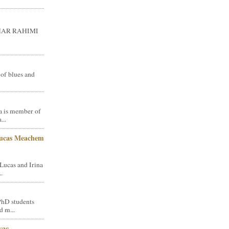
GHAR RAHIMI
 of blues and
a is member of
...
Lucas Meachem
Lucas and Irina
.
PhD students
d m...
vac