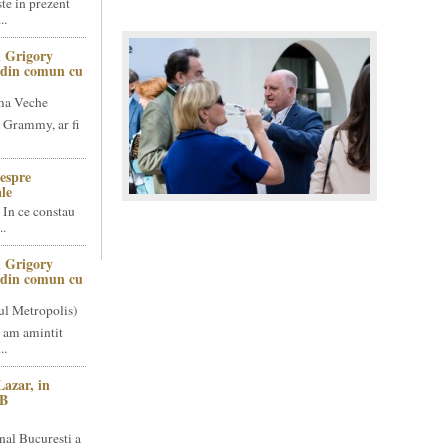
te in prezent
..
 Grigory
t din comun cu
ma Veche
 Grammy, ar fi
espre
le
 In ce constau
..
 Grigory
t din comun cu
ul Metropolis)
 am amintit
..
Lazar, in
NB
nal Bucuresti a