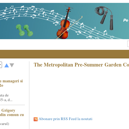
The Metropolitan Pre-Summer Garden Conc
u manageri si
Ro
ata de
5-a, d...
 Grigory
t din comun cu
Abonare prin RSS Feed la noutati
varul)