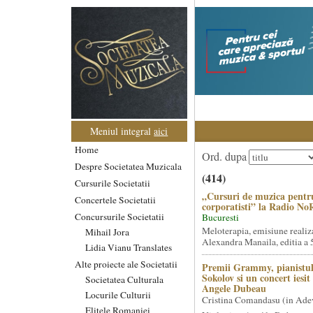
Meniul integral
aici
Home
Ord. dupa
Despre Societatea Muzicala
(414)
Cursurile Societatii
„Cursuri de muzica pentr
Concertele Societatii
corporatisti” la Radio No
Concursurile Societatii
Bucuresti
Meloterapia, emisiune realiz
Mihail Jora
Alexandra Manaila, editia a 5
Lidia Vianu Translates
Alte proiecte ale Societatii
Premii Grammy, pianistul
Sokolov si un concert iesi
Societatea Culturala
Angele Dubeau
Locurile Culturii
Cristina Comandasu (in Ade
Elitele Romaniei