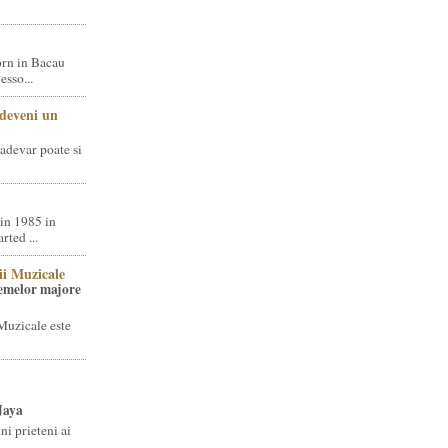
rn in Bacau
sso...
 deveni un
adevar poate si
in 1985 in
ted ...
ii Muzicale
temelor majore
Muzicale este
Jaya
i prieteni ai