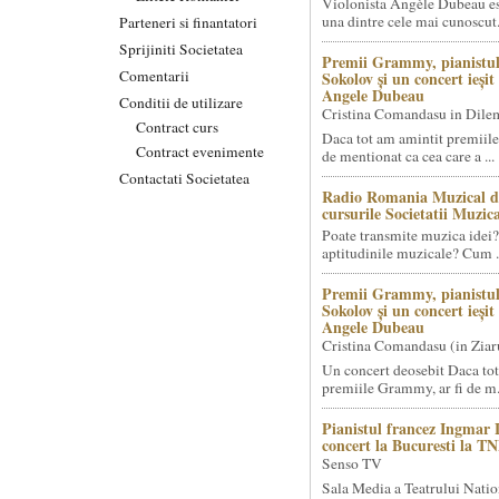
Violonista Angèle Dubeau es
una dintre cele mai cunoscut.
Parteneri si finantatori
Sprijiniti Societatea
Premii Grammy, pianistul
Comentarii
Sokolov și un concert ieși
Angele Dubeau
Conditii de utilizare
Cristina Comandasu in Dile
Contract curs
Daca tot am amintit premiile
Contract evenimente
de mentionat ca cea care a ...
Contactati Societatea
Radio Romania Muzical d
cursurile Societatii Muzica
Poate transmite muzica idei?
aptitudinile muzicale? Cum .
Premii Grammy, pianistul
Sokolov și un concert ieși
Angele Dubeau
Cristina Comandasu (in Ziar
Un concert deosebit Daca tot
premiile Grammy, ar fi de m.
Pianistul francez Ingmar 
concert la Bucuresti la T
Senso TV
Sala Media a Teatrului Natio