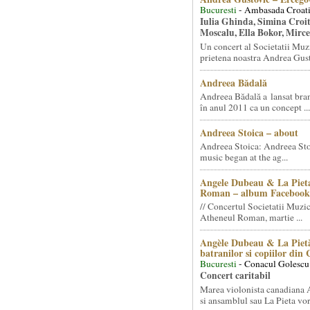
Bucuresti
- Ambasada Croati
Iulia Ghinda, Simina Croi
Moscalu, Ella Bokor, Mirc
Un concert al Societatii Muz
prietena noastra Andrea Gust
Andreea Bădală
Andreea Bădală a lansat 
în anul 2011 ca un concept ...
Andreea Stoica – about
Andreea Stoica: Andreea Sto
music began at the ag...
Angele Dubeau & La Pieta
Roman – album Facebook
// Concertul Societatii Muzic
Atheneul Roman, martie ...
Angèle Dubeau & La Pietà
batranilor si copiilor din
Bucuresti
- Conacul Golescu
Concert caritabil
Marea violonista canadiana
si ansamblul sau La Pieta vor.