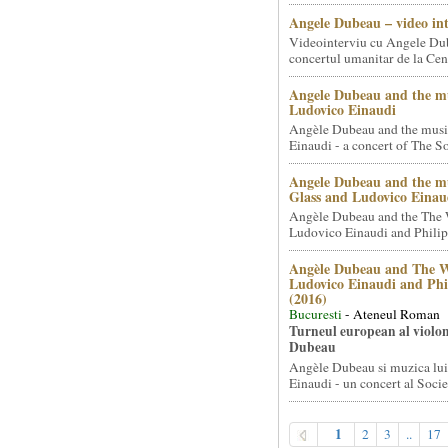
Angele Dubeau – video in
Videointerviu cu Angele Du
concertul umanitar de la Cent
Angele Dubeau and the mu
Ludovico Einaudi
Angèle Dubeau and the musi
Einaudi - a concert of The So.
Angele Dubeau and the mu
Glass and Ludovico Einau
Angèle Dubeau and the The 
Ludovico Einaudi and Philip 
Angèle Dubeau and The W
Ludovico Einaudi and Phi
(2016)
Bucuresti
- Ateneul Roman
Turneul european al violon
Dubeau
Angèle Dubeau si muzica lu
Einaudi - un concert al Societ
1
2
3
..
17