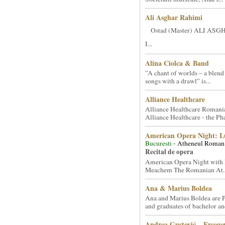
Ali Asghar Rahimi
Ostad (Master) ALI AS
I...
Alina Ciolca & Band
”A chant of worlds – a blend
songs with a drawl” is...
Alliance Healthcare
Alliance Healthcare Romani
Alliance Healthcare - the Pha
American Opera Night: 
Bucuresti
- Atheneul Roman
Recital de opera
American Opera Night with 
Meachem The Romanian At..
Ana & Marius Boldea
Ana and Marius Boldea are 
and graduates of bachelor an
Andrea Gustović – Ercego