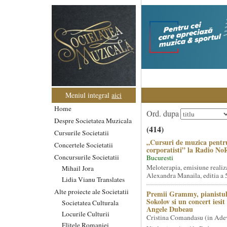
Meniul integral
aici
Home
Ord. dupa
Despre Societatea Muzicala
(414)
Cursurile Societatii
„Cursuri de muzica pentr
Concertele Societatii
corporatisti” la Radio No
Concursurile Societatii
Bucuresti
Meloterapia, emisiune realiz
Mihail Jora
Alexandra Manaila, editia a 5
Lidia Vianu Translates
Alte proiecte ale Societatii
Premii Grammy, pianistul
Sokolov si un concert iesi
Societatea Culturala
Angele Dubeau
Locurile Culturii
Cristina Comandasu (in Ade
Elitele Romaniei