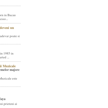
rn in Bacau
sso...
 deveni un
adevar poate si
in 1985 in
ted ...
ii Muzicale
temelor majore
Muzicale este
Jaya
i prieteni ai