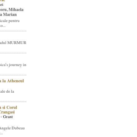
ei
toru, Mihaela
ea Marian
icale pentru
o...
brandul MURMUR
ica’s journey in
 la Atheneul
ale de la
 si Corul
 Crangasi
 - Grant
 Angele Dubeau
..