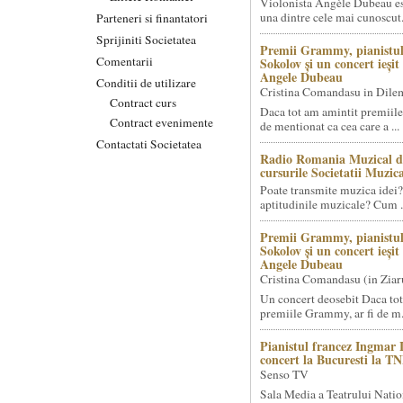
Violonista Angèle Dubeau es
una dintre cele mai cunoscut.
Parteneri si finantatori
Sprijiniti Societatea
Premii Grammy, pianistul
Comentarii
Sokolov și un concert ieși
Angele Dubeau
Conditii de utilizare
Cristina Comandasu in Dile
Contract curs
Daca tot am amintit premiile
Contract evenimente
de mentionat ca cea care a ...
Contactati Societatea
Radio Romania Muzical d
cursurile Societatii Muzica
Poate transmite muzica idei?
aptitudinile muzicale? Cum .
Premii Grammy, pianistul
Sokolov și un concert ieși
Angele Dubeau
Cristina Comandasu (in Ziar
Un concert deosebit Daca tot
premiile Grammy, ar fi de m.
Pianistul francez Ingmar 
concert la Bucuresti la T
Senso TV
Sala Media a Teatrului Natio