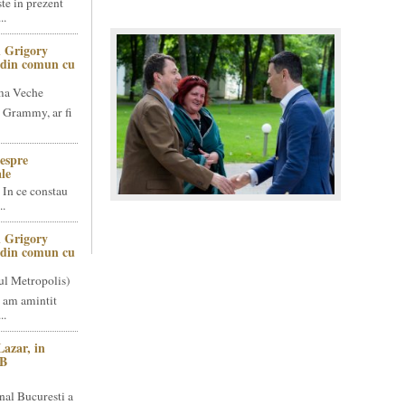
te in prezent
..
 Grigory
t din comun cu
ma Veche
 Grammy, ar fi
espre
le
 In ce constau
..
 Grigory
t din comun cu
ul Metropolis)
 am amintit
..
Lazar, in
NB
nal Bucuresti a