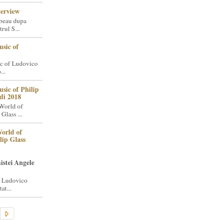
terview
beau dupa
rul S...
sic of
c of Ludovico
..
sic of Philip
di 2018
World of
Glass ...
orld of
lip Glass
istei Angele
i Ludovico
at...