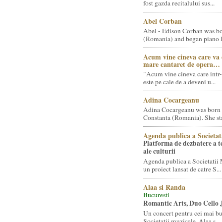
fost gazda recitalului sus...
Abel Corban
Abel - Edison Corban was bo
(Romania) and began piano le
Acum vine cineva care va
mare cantaret de opera…
"Acum vine cineva care intr-
este pe cale de a deveni u...
Adina Cocargeanu
Adina Cocargeanu was born 
Constanta (Romania). She star
Agenda publica a Societat
Platforma de dezbatere a 
ale culturii
Agenda publica a Societatii 
un proiect lansat de catre S...
Alaa si Randa
Bucuresti
Romantic Arts, Duo Cello 
Un concert pentru cei mai bun
Societatii muzicale, Alaa s...