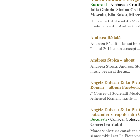
Bucuresti
- Ambasada Croati
Iulia Ghinda, Simina Croi
Moscalu, Ella Bokor, Mirc
Un concert al Societatii Muz
prietena noastra Andrea Gust
Andreea Bădală
Andreea Bădală a lansat 
în anul 2011 ca un concept ...
Andreea Stoica – about
Andreea Stoica: Andreea Sto
music began at the ag...
Angele Dubeau & La Pieta
Roman – album Facebook
// Concertul Societatii Muzic
Atheneul Roman, martie ...
Angèle Dubeau & La Pietà
batranilor si copiilor din
Bucuresti
- Conacul Golescu
Concert caritabil
Marea violonista canadiana
si ansamblul sau La Pieta vor.