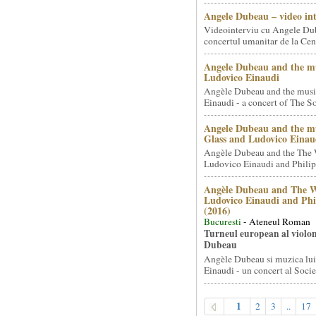
Angele Dubeau – video in
Videointerviu cu Angele Du
concertul umanitar de la Cent
Angele Dubeau and the mu
Ludovico Einaudi
Angèle Dubeau and the musi
Einaudi - a concert of The So.
Angele Dubeau and the mu
Glass and Ludovico Einau
Angèle Dubeau and the The 
Ludovico Einaudi and Philip 
Angèle Dubeau and The W
Ludovico Einaudi and Phi
(2016)
Bucuresti
- Ateneul Roman
Turneul european al violon
Dubeau
Angèle Dubeau si muzica lu
Einaudi - un concert al Societ
1
2
3
..
17