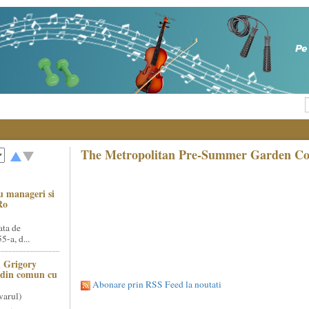
The Metropolitan Pre-Summer Garden Conc
u manageri si
Ro
ata de
5-a, d...
 Grigory
t din comun cu
Abonare prin RSS Feed la noutati
varul)