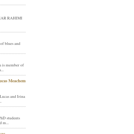
GHAR RAHIMI
 of blues and
a is member of
...
Lucas Meachem
Lucas and Irina
.
PhD students
d m...
vac