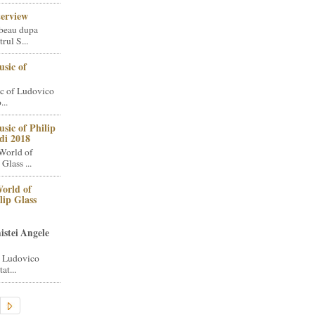
terview
beau dupa
rul S...
sic of
c of Ludovico
..
sic of Philip
di 2018
World of
Glass ...
orld of
lip Glass
istei Angele
i Ludovico
at...