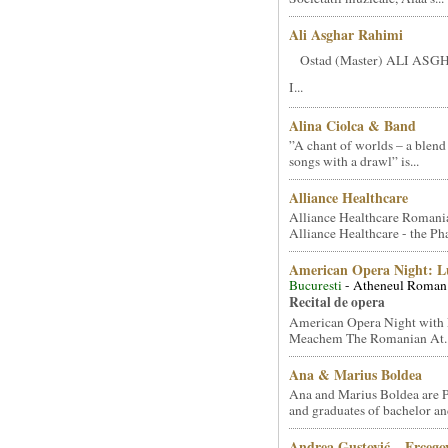
Ali Asghar Rahimi
Ostad (Master) ALI AS
I...
Alina Ciolca & Band
”A chant of worlds – a blend
songs with a drawl” is...
Alliance Healthcare
Alliance Healthcare Romani
Alliance Healthcare - the Pha
American Opera Night: 
Bucuresti
- Atheneul Roman
Recital de opera
American Opera Night with 
Meachem The Romanian At..
Ana & Marius Boldea
Ana and Marius Boldea are 
and graduates of bachelor an
Andrea Gustović – Ercego