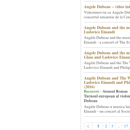
Angele Dubeau – video in
Videointerviu cu Angele Du
concertul umanitar de la Cent
Angele Dubeau and the mu
Ludovico Einaudi
Angèle Dubeau and the musi
Einaudi - a concert of The So.
Angele Dubeau and the mu
Glass and Ludovico Einau
Angèle Dubeau and the The 
Ludovico Einaudi and Philip 
Angèle Dubeau and The W
Ludovico Einaudi and Phi
(2016)
Bucuresti
- Ateneul Roman
Turneul european al violon
Dubeau
Angèle Dubeau si muzica lu
Einaudi - un concert al Societ
1
2
3
..
17