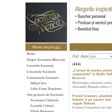
Meniul integral
aici
Home
Ord. dupa
Despre Societatea Muzicala
(414)
Cursurile Societatii
„Cursuri de muzica pentr
Concertele Societatii
corporatisti” la Radio No
Concursurile Societatii
Bucuresti
Meloterapia, emisiune realiz
Mihail Jora
Alexandra Manaila, editia a 5
Lidia Vianu Translates
Alte proiecte ale Societatii
Premii Grammy, pianistul
Sokolov si un concert iesi
Societatea Culturala
Angele Dubeau
Locurile Culturii
Cristina Comandasu (in Ade
Elitele Romaniei