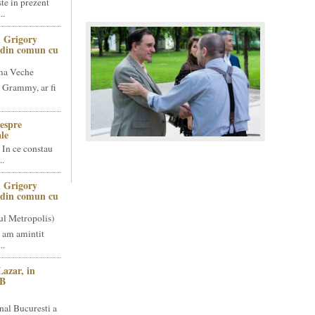
te in prezent
..
 Grigory
t din comun cu
ma Veche
 Grammy, ar fi
espre
le
 In ce constau
..
 Grigory
t din comun cu
ul Metropolis)
 am amintit
..
Lazar, in
NB
nal Bucuresti a