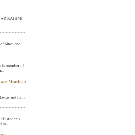
GHAR RAHIMI
 of blues and
a is member of
...
Lucas Meachem
Lucas and Irina
.
PhD students
d m...
vac