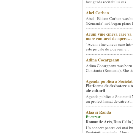
fost gazda recitalului sus...
Abel Corban
Abel - Edison Corban was bo
(Romania) and began piano le
Acum vine cineva care va
mare cantaret de opera…
"Acum vine cineva care intr-
este pe cale de a deveni u...
Adina Cocargeanu
Adina Cocargeanu was born 
Constanta (Romania). She star
Agenda publica a Societat
Platforma de dezbatere a 
ale culturii
Agenda publica a Societatii 
un proiect lansat de catre S...
Alaa si Randa
Bucuresti
Romantic Arts, Duo Cello 
Un concert pentru cei mai bun
Societatii muzicale, Alaa s...