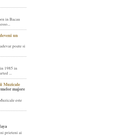
rn in Bacau
sso...
 deveni un
adevar poate si
in 1985 in
ted ...
ii Muzicale
temelor majore
Muzicale este
Jaya
i prieteni ai