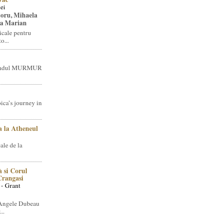
ei
toru, Mihaela
ea Marian
icale pentru
o...
brandul MURMUR
ica’s journey in
 la Atheneul
ale de la
 si Corul
 Crangasi
 - Grant
 Angele Dubeau
..