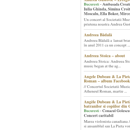
Bucuresti
- Ambasada Croati
Iulia Ghinda, Simina Croi
Moscalu, Ella Bokor, Mirc
Un concert al Societatii Muz
prietena noastra Andrea Gust
Andreea Bădală
Andreea Bădală a lansat 
în anul 2011 ca un concept ...
Andreea Stoica – about
Andreea Stoica: Andreea Sto
music began at the ag...
Angele Dubeau & La Pieta
Roman – album Facebook
// Concertul Societatii Muzic
Atheneul Roman, martie ...
Angèle Dubeau & La Pietà
batranilor si copiilor din
Bucuresti
- Conacul Golescu
Concert caritabil
Marea violonista canadiana
si ansamblul sau La Pieta vor.