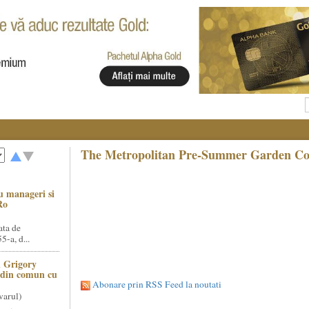
The Metropolitan Pre-Summer Garden Conc
u manageri si
Ro
ata de
5-a, d...
 Grigory
t din comun cu
Abonare prin RSS Feed la noutati
varul)