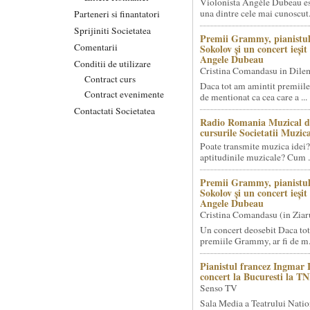
Violonista Angèle Dubeau es
una dintre cele mai cunoscut.
Parteneri si finantatori
Sprijiniti Societatea
Premii Grammy, pianistul
Comentarii
Sokolov și un concert ieși
Angele Dubeau
Conditii de utilizare
Cristina Comandasu in Dile
Contract curs
Daca tot am amintit premiile
Contract evenimente
de mentionat ca cea care a ...
Contactati Societatea
Radio Romania Muzical d
cursurile Societatii Muzica
Poate transmite muzica idei?
aptitudinile muzicale? Cum .
Premii Grammy, pianistul
Sokolov și un concert ieși
Angele Dubeau
Cristina Comandasu (in Ziar
Un concert deosebit Daca tot
premiile Grammy, ar fi de m.
Pianistul francez Ingmar 
concert la Bucuresti la T
Senso TV
Sala Media a Teatrului Natio