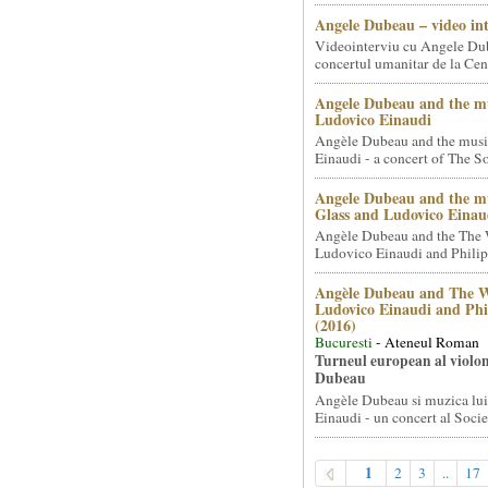
Angele Dubeau – video in
Videointerviu cu Angele Du
concertul umanitar de la Cent
Angele Dubeau and the mu
Ludovico Einaudi
Angèle Dubeau and the musi
Einaudi - a concert of The So.
Angele Dubeau and the mu
Glass and Ludovico Einau
Angèle Dubeau and the The 
Ludovico Einaudi and Philip 
Angèle Dubeau and The W
Ludovico Einaudi and Phi
(2016)
Bucuresti
- Ateneul Roman
Turneul european al violon
Dubeau
Angèle Dubeau si muzica lu
Einaudi - un concert al Societ
1
2
3
..
17