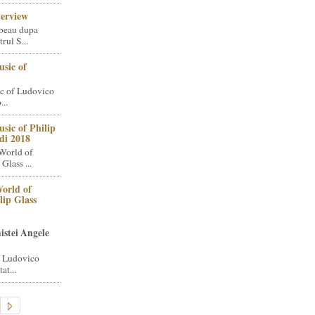
terview
beau dupa
rul S...
sic of
c of Ludovico
..
sic of Philip
di 2018
World of
Glass ...
orld of
lip Glass
istei Angele
i Ludovico
at...