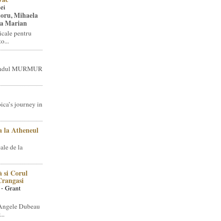
ei
toru, Mihaela
ea Marian
icale pentru
o...
brandul MURMUR
ica’s journey in
 la Atheneul
ale de la
 si Corul
 Crangasi
 - Grant
 Angele Dubeau
..