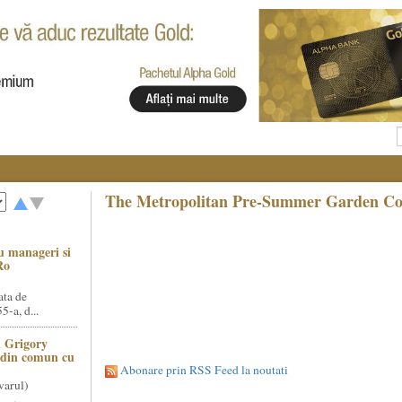
The Metropolitan Pre-Summer Garden Conc
u manageri si
Ro
ata de
5-a, d...
 Grigory
t din comun cu
Abonare prin RSS Feed la noutati
varul)