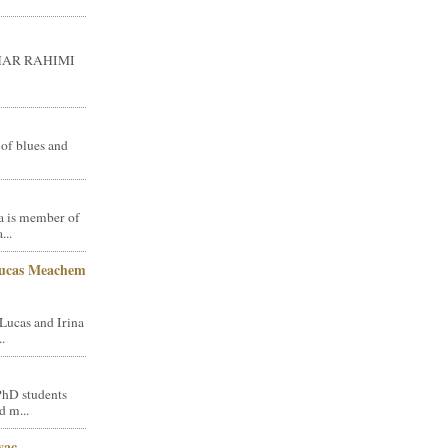
GHAR RAHIMI
 of blues and
a is member of
...
Lucas Meachem
Lucas and Irina
.
PhD students
d m...
vac