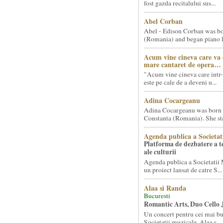
fost gazda recitalului sus...
Abel Corban
Abel - Edison Corban was bo
(Romania) and began piano le
Acum vine cineva care va
mare cantaret de opera…
"Acum vine cineva care intr-
este pe cale de a deveni u...
Adina Cocargeanu
Adina Cocargeanu was born 
Constanta (Romania). She star
Agenda publica a Societat
Platforma de dezbatere a 
ale culturii
Agenda publica a Societatii 
un proiect lansat de catre S...
Alaa si Randa
Bucuresti
Romantic Arts, Duo Cello 
Un concert pentru cei mai bun
Societatii muzicale, Alaa s...