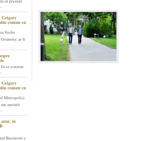
te in prezent
..
 Grigory
t din comun cu
ma Veche
 Grammy, ar fi
espre
le
 In ce constau
..
 Grigory
t din comun cu
ul Metropolis)
 am amintit
..
Lazar, in
NB
nal Bucuresti a