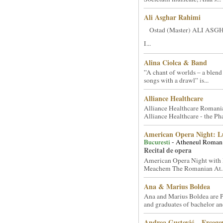
Ali Asghar Rahimi
Ostad (Master) ALI AS
I...
Alina Ciolca & Band
”A chant of worlds – a blend
songs with a drawl” is...
Alliance Healthcare
Alliance Healthcare Romani
Alliance Healthcare - the Pha
American Opera Night: 
Bucuresti
- Atheneul Roman
Recital de opera
American Opera Night with 
Meachem The Romanian At..
Ana & Marius Boldea
Ana and Marius Boldea are 
and graduates of bachelor an
Andrea Gustović – Ercego