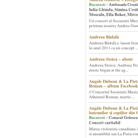
Bucuresti
- Ambasada Croati
Iulia Ghinda, Simina Croi
Moscalu, Ella Bokor, Mirc
Un concert al Societatii Muz
prietena noastra Andrea Gust
Andreea Bădală
Andreea Bădală a lansat 
în anul 2011 ca un concept ...
Andreea Stoica – about
Andreea Stoica: Andreea Sto
music began at the ag...
Angele Dubeau & La Pieta
Roman – album Facebook
// Concertul Societatii Muzic
Atheneul Roman, martie ...
Angèle Dubeau & La Pietà
batranilor si copiilor din
Bucuresti
- Conacul Golescu
Concert caritabil
Marea violonista canadiana
si ansamblul sau La Pieta vor.