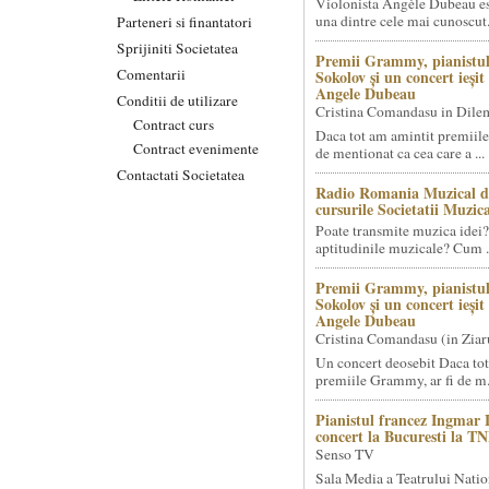
Violonista Angèle Dubeau es
una dintre cele mai cunoscut.
Parteneri si finantatori
Sprijiniti Societatea
Premii Grammy, pianistul
Comentarii
Sokolov și un concert ieși
Angele Dubeau
Conditii de utilizare
Cristina Comandasu in Dile
Contract curs
Daca tot am amintit premiile
Contract evenimente
de mentionat ca cea care a ...
Contactati Societatea
Radio Romania Muzical d
cursurile Societatii Muzica
Poate transmite muzica idei?
aptitudinile muzicale? Cum .
Premii Grammy, pianistul
Sokolov și un concert ieși
Angele Dubeau
Cristina Comandasu (in Ziar
Un concert deosebit Daca tot
premiile Grammy, ar fi de m.
Pianistul francez Ingmar 
concert la Bucuresti la T
Senso TV
Sala Media a Teatrului Natio