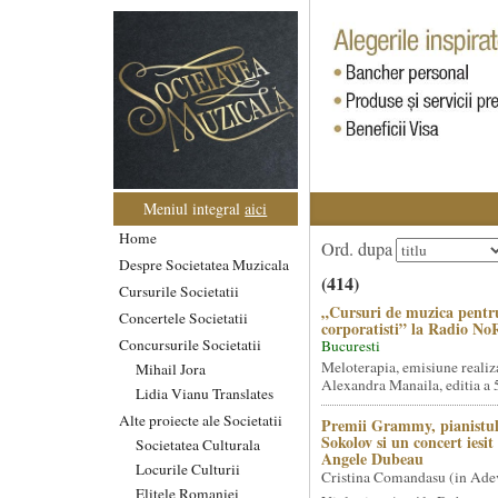
Meniul integral
aici
Home
Ord. dupa
Despre Societatea Muzicala
(414)
Cursurile Societatii
„Cursuri de muzica pentr
Concertele Societatii
corporatisti” la Radio No
Concursurile Societatii
Bucuresti
Meloterapia, emisiune realiz
Mihail Jora
Alexandra Manaila, editia a 5
Lidia Vianu Translates
Alte proiecte ale Societatii
Premii Grammy, pianistul
Sokolov si un concert iesi
Societatea Culturala
Angele Dubeau
Locurile Culturii
Cristina Comandasu (in Ade
Elitele Romaniei