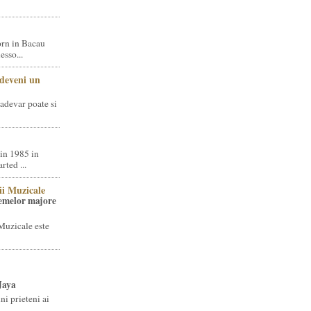
rn in Bacau
sso...
 deveni un
adevar poate si
in 1985 in
ted ...
ii Muzicale
temelor majore
Muzicale este
Jaya
i prieteni ai