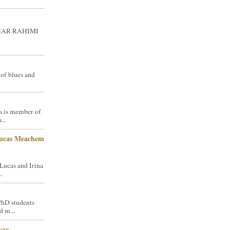
GHAR RAHIMI
 of blues and
a is member of
...
Lucas Meachem
Lucas and Irina
.
PhD students
d m...
vac