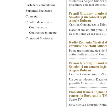
Violonista Angèle Dubeau es
una dintre cele mai cunoscut.
Parteneri si finantatori
Sprijiniti Societatea
Premii Grammy, pianistul
Comentarii
Sokolov și un concert ieși
Angele Dubeau
Conditii de utilizare
Cristina Comandasu in Dile
Contract curs
Daca tot am amintit premiile
Contract evenimente
de mentionat ca cea care a ...
Contactati Societatea
Radio Romania Muzical d
cursurile Societatii Muzica
Poate transmite muzica idei?
aptitudinile muzicale? Cum .
Premii Grammy, pianistul
Sokolov și un concert ieși
Angele Dubeau
Cristina Comandasu (in Ziar
Un concert deosebit Daca tot
premiile Grammy, ar fi de m.
Pianistul francez Ingmar 
concert la Bucuresti la T
Senso TV
Sala Media a Teatrului Natio