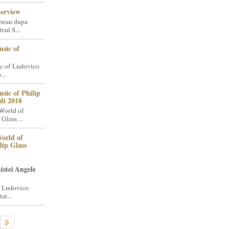
terview
beau dupa
rul S...
sic of
c of Ludovico
..
sic of Philip
di 2018
World of
Glass ...
orld of
lip Glass
istei Angele
i Ludovico
at...