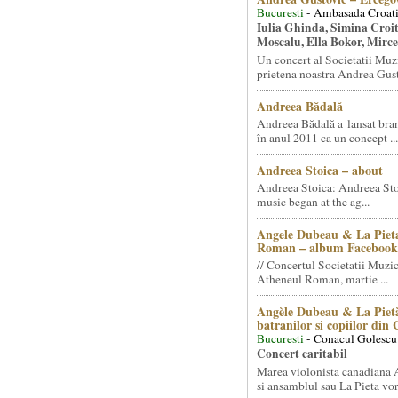
Bucuresti
- Ambasada Croati
Iulia Ghinda, Simina Croi
Moscalu, Ella Bokor, Mirc
Un concert al Societatii Muz
prietena noastra Andrea Gust
Andreea Bădală
Andreea Bădală a lansat 
în anul 2011 ca un concept ...
Andreea Stoica – about
Andreea Stoica: Andreea Sto
music began at the ag...
Angele Dubeau & La Pieta
Roman – album Facebook
// Concertul Societatii Muzic
Atheneul Roman, martie ...
Angèle Dubeau & La Pietà
batranilor si copiilor din
Bucuresti
- Conacul Golescu
Concert caritabil
Marea violonista canadiana
si ansamblul sau La Pieta vor.