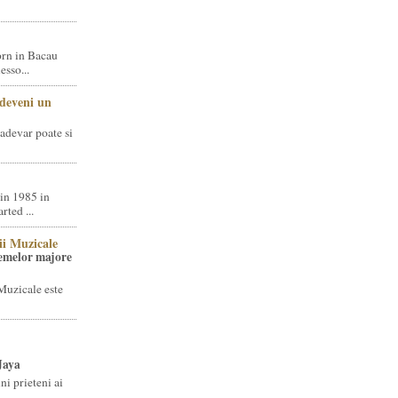
rn in Bacau
sso...
 deveni un
adevar poate si
in 1985 in
ted ...
ii Muzicale
temelor majore
Muzicale este
Jaya
i prieteni ai