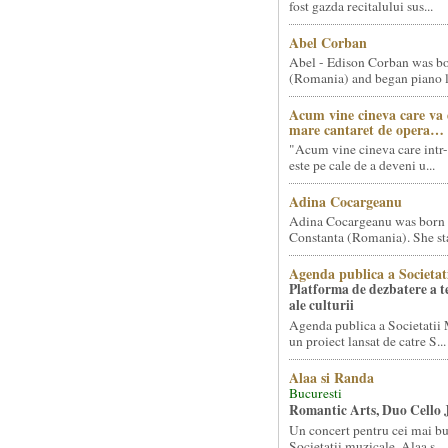
fost gazda recitalului sus...
Abel Corban
Abel - Edison Corban was bo
(Romania) and began piano le
Acum vine cineva care va
mare cantaret de opera…
"Acum vine cineva care intr-
este pe cale de a deveni u...
Adina Cocargeanu
Adina Cocargeanu was born 
Constanta (Romania). She star
Agenda publica a Societat
Platforma de dezbatere a 
ale culturii
Agenda publica a Societatii 
un proiect lansat de catre S...
Alaa si Randa
Bucuresti
Romantic Arts, Duo Cello 
Un concert pentru cei mai bun
Societatii muzicale, Alaa s...