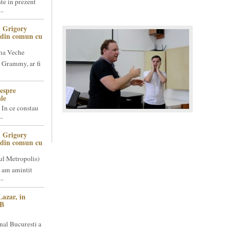
te in prezent
..
 Grigory
t din comun cu
ma Veche
 Grammy, ar fi
espre
le
 In ce constau
..
 Grigory
t din comun cu
ul Metropolis)
 am amintit
..
Lazar, in
NB
nal Bucuresti a