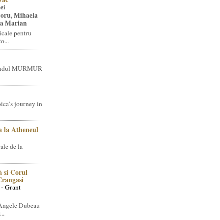
ei
toru, Mihaela
ea Marian
icale pentru
o...
brandul MURMUR
ica’s journey in
 la Atheneul
ale de la
 si Corul
 Crangasi
 - Grant
 Angele Dubeau
..