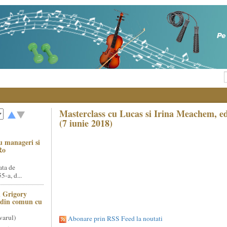
Masterclass cu Lucas si Irina Meachem, e
(7 iunie 2018)
u manageri si
Ro
ata de
5-a, d...
 Grigory
t din comun cu
varul)
Abonare prin RSS Feed la noutati