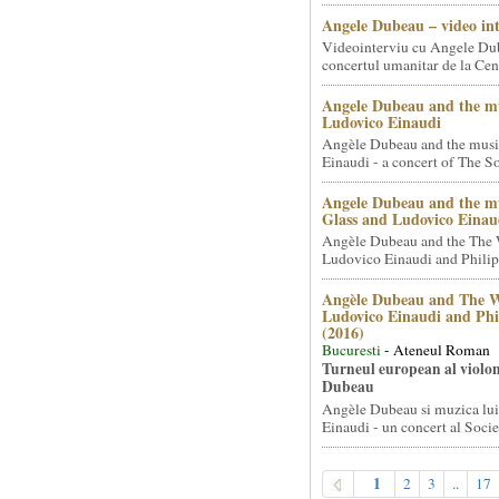
Angele Dubeau – video in
Videointerviu cu Angele Du
concertul umanitar de la Cent
Angele Dubeau and the mu
Ludovico Einaudi
Angèle Dubeau and the musi
Einaudi - a concert of The So.
Angele Dubeau and the mu
Glass and Ludovico Einau
Angèle Dubeau and the The 
Ludovico Einaudi and Philip 
Angèle Dubeau and The W
Ludovico Einaudi and Phi
(2016)
Bucuresti
- Ateneul Roman
Turneul european al violon
Dubeau
Angèle Dubeau si muzica lu
Einaudi - un concert al Societ
1
2
3
..
17