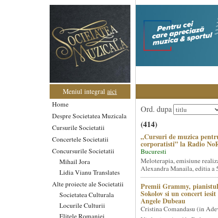
Meniul integral
aici
Home
Ord. dupa
Despre Societatea Muzicala
(414)
Cursurile Societatii
„Cursuri de muzica pentr
Concertele Societatii
corporatisti” la Radio No
Concursurile Societatii
Bucuresti
Meloterapia, emisiune realiz
Mihail Jora
Alexandra Manaila, editia a 5
Lidia Vianu Translates
Alte proiecte ale Societatii
Premii Grammy, pianistul
Sokolov si un concert iesi
Societatea Culturala
Angele Dubeau
Locurile Culturii
Cristina Comandasu (in Ade
Elitele Romaniei