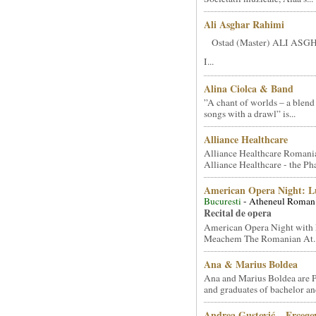
Ali Asghar Rahimi
Ostad (Master) ALI AS
I...
Alina Ciolca & Band
”A chant of worlds – a blend
songs with a drawl” is...
Alliance Healthcare
Alliance Healthcare Romani
Alliance Healthcare - the Pha
American Opera Night: 
Bucuresti
- Atheneul Roman
Recital de opera
American Opera Night with 
Meachem The Romanian At..
Ana & Marius Boldea
Ana and Marius Boldea are 
and graduates of bachelor an
Andrea Gustović – Ercego