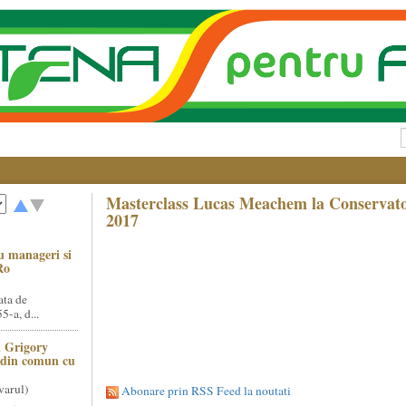
Masterclass Lucas Meachem la Conservato
2017
u manageri si
Ro
ata de
5-a, d...
 Grigory
t din comun cu
varul)
Abonare prin RSS Feed la noutati