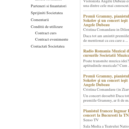
Violonista Angèle Dubeau es
una dintre cele mai cunoscut.
Parteneri si finantatori
Sprijiniti Societatea
Premii Grammy, pianistul
Comentarii
Sokolov și un concert ieși
Angele Dubeau
Conditii de utilizare
Cristina Comandasu in Dile
Contract curs
Daca tot am amintit premiile
Contract evenimente
de mentionat ca cea care a ...
Contactati Societatea
Radio Romania Muzical d
cursurile Societatii Muzica
Poate transmite muzica idei?
aptitudinile muzicale? Cum .
Premii Grammy, pianistul
Sokolov și un concert ieși
Angele Dubeau
Cristina Comandasu (in Ziar
Un concert deosebit Daca tot
premiile Grammy, ar fi de m.
Pianistul francez Ingmar 
concert la Bucuresti la T
Senso TV
Sala Media a Teatrului Natio