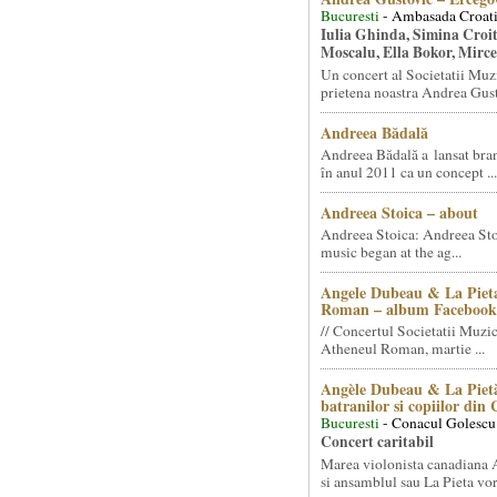
Bucuresti
- Ambasada Croati
Iulia Ghinda, Simina Croi
Moscalu, Ella Bokor, Mirc
Un concert al Societatii Muz
prietena noastra Andrea Gust
Andreea Bădală
Andreea Bădală a lansat 
în anul 2011 ca un concept ...
Andreea Stoica – about
Andreea Stoica: Andreea Sto
music began at the ag...
Angele Dubeau & La Pieta
Roman – album Facebook
// Concertul Societatii Muzic
Atheneul Roman, martie ...
Angèle Dubeau & La Pietà
batranilor si copiilor din
Bucuresti
- Conacul Golescu
Concert caritabil
Marea violonista canadiana
si ansamblul sau La Pieta vor.