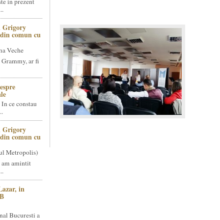
te in prezent
..
 Grigory
t din comun cu
ma Veche
 Grammy, ar fi
espre
le
 In ce constau
..
 Grigory
t din comun cu
ul Metropolis)
 am amintit
..
Lazar, in
NB
nal Bucuresti a