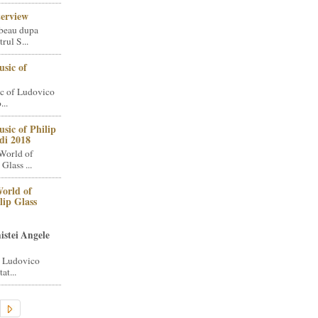
terview
beau dupa
rul S...
sic of
c of Ludovico
..
sic of Philip
di 2018
World of
Glass ...
orld of
lip Glass
istei Angele
i Ludovico
at...