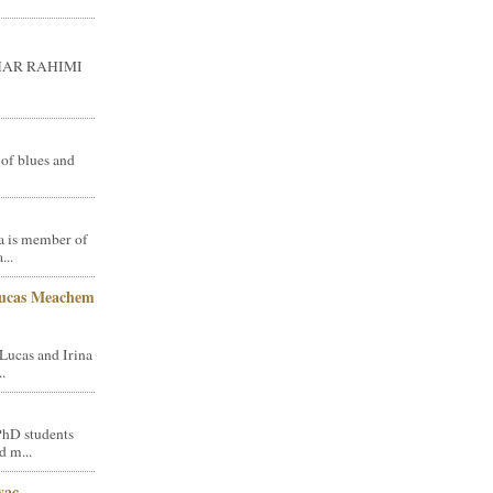
GHAR RAHIMI
 of blues and
a is member of
...
Lucas Meachem
Lucas and Irina
.
PhD students
d m...
vac