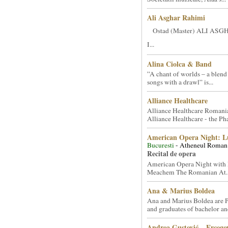
Ali Asghar Rahimi
Ostad (Master) ALI AS
I...
Alina Ciolca & Band
”A chant of worlds – a blend
songs with a drawl” is...
Alliance Healthcare
Alliance Healthcare Romani
Alliance Healthcare - the Pha
American Opera Night: 
Bucuresti
- Atheneul Roman
Recital de opera
American Opera Night with 
Meachem The Romanian At..
Ana & Marius Boldea
Ana and Marius Boldea are 
and graduates of bachelor an
Andrea Gustović – Ercego