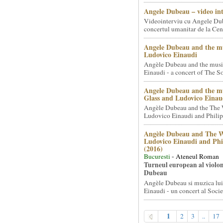
Angele Dubeau – video in
Videointerviu cu Angele Du
concertul umanitar de la Cent
Angele Dubeau and the mu
Ludovico Einaudi
Angèle Dubeau and the musi
Einaudi - a concert of The So.
Angele Dubeau and the mu
Glass and Ludovico Einau
Angèle Dubeau and the The 
Ludovico Einaudi and Philip 
Angèle Dubeau and The W
Ludovico Einaudi and Phi
(2016)
Bucuresti
- Ateneul Roman
Turneul european al violon
Dubeau
Angèle Dubeau si muzica lu
Einaudi - un concert al Societ
1
2
3
..
17