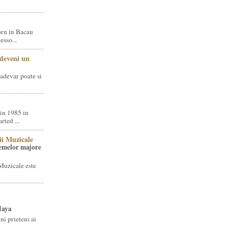
rn in Bacau
sso...
 deveni un
adevar poate si
in 1985 in
ted ...
ii Muzicale
temelor majore
Muzicale este
Jaya
i prieteni ai