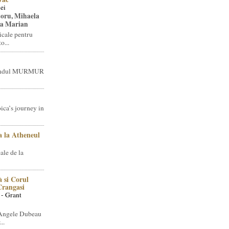
ei
toru, Mihaela
ea Marian
icale pentru
o...
brandul MURMUR
ica’s journey in
 la Atheneul
ale de la
 si Corul
 Crangasi
 - Grant
 Angele Dubeau
..