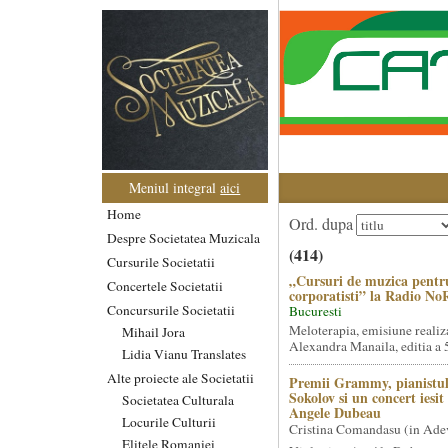
Meniul integral
aici
Home
Ord. dupa
Despre Societatea Muzicala
(414)
Cursurile Societatii
„Cursuri de muzica pentr
Concertele Societatii
corporatisti” la Radio No
Concursurile Societatii
Bucuresti
Meloterapia, emisiune realiz
Mihail Jora
Alexandra Manaila, editia a 5
Lidia Vianu Translates
Alte proiecte ale Societatii
Premii Grammy, pianistul
Sokolov si un concert iesi
Societatea Culturala
Angele Dubeau
Locurile Culturii
Cristina Comandasu (in Ade
Elitele Romaniei