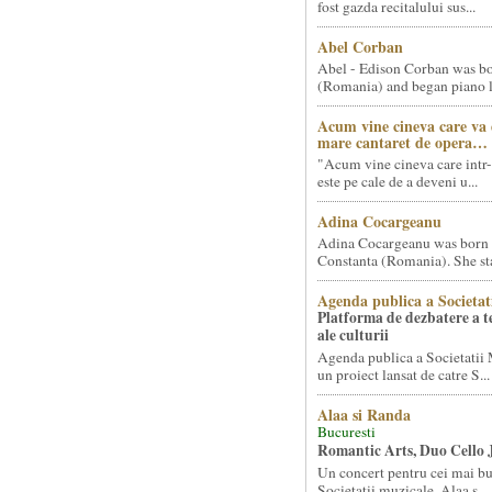
fost gazda recitalului sus...
Abel Corban
Abel - Edison Corban was bo
(Romania) and began piano le
Acum vine cineva care va
mare cantaret de opera…
"Acum vine cineva care intr-
este pe cale de a deveni u...
Adina Cocargeanu
Adina Cocargeanu was born 
Constanta (Romania). She star
Agenda publica a Societat
Platforma de dezbatere a 
ale culturii
Agenda publica a Societatii 
un proiect lansat de catre S...
Alaa si Randa
Bucuresti
Romantic Arts, Duo Cello 
Un concert pentru cei mai bun
Societatii muzicale, Alaa s...