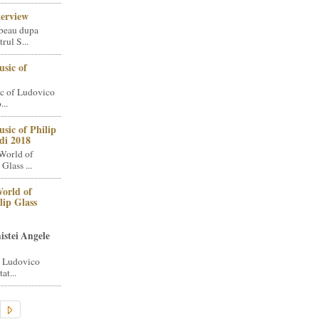
terview
beau dupa
rul S...
sic of
c of Ludovico
..
sic of Philip
di 2018
World of
Glass ...
orld of
lip Glass
istei Angele
i Ludovico
at...