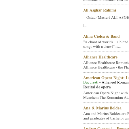
Ali Asghar Rahimi
Ostad (Master) ALI AS
I...
Alina Ciolca & Band
”A chant of worlds – a blend
songs with a drawl” is...
Alliance Healthcare
Alliance Healthcare Romani
Alliance Healthcare - the Pha
American Opera Night: 
Bucuresti
- Atheneul Roman
Recital de opera
American Opera Night with 
Meachem The Romanian At..
Ana & Marius Boldea
Ana and Marius Boldea are 
and graduates of bachelor an
Andrea Gustović – Ercego