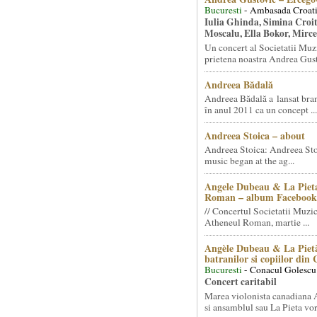
Bucuresti
- Ambasada Croati
Iulia Ghinda, Simina Croi
Moscalu, Ella Bokor, Mirc
Un concert al Societatii Muz
prietena noastra Andrea Gust
Andreea Bădală
Andreea Bădală a lansat 
în anul 2011 ca un concept ...
Andreea Stoica – about
Andreea Stoica: Andreea Sto
music began at the ag...
Angele Dubeau & La Pieta
Roman – album Facebook
// Concertul Societatii Muzic
Atheneul Roman, martie ...
Angèle Dubeau & La Pietà
batranilor si copiilor din
Bucuresti
- Conacul Golescu
Concert caritabil
Marea violonista canadiana
si ansamblul sau La Pieta vor.