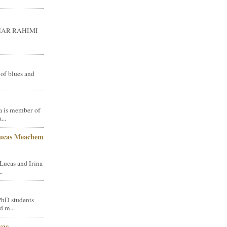
GHAR RAHIMI
 of blues and
a is member of
...
Lucas Meachem
Lucas and Irina
.
PhD students
d m...
vac