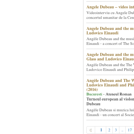
Angele Dubeau – video in
Videointerviu cu Angele Du
concertul umanitar de la Cent
Angele Dubeau and the mu
Ludovico Einaudi
Angèle Dubeau and the musi
Einaudi - a concert of The So.
Angele Dubeau and the mu
Glass and Ludovico Einau
Angèle Dubeau and the The 
Ludovico Einaudi and Philip 
Angèle Dubeau and The W
Ludovico Einaudi and Phi
(2016)
Bucuresti
- Ateneul Roman
Turneul european al violon
Dubeau
Angèle Dubeau si muzica lu
Einaudi - un concert al Societ
1
2
3
..
17