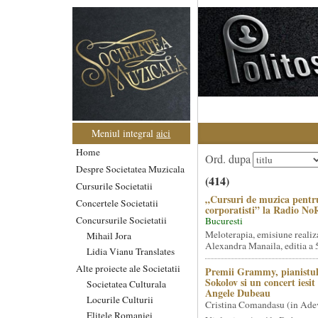
Meniul integral
aici
Home
Ord. dupa
Despre Societatea Muzicala
(414)
Cursurile Societatii
„Cursuri de muzica pentr
Concertele Societatii
corporatisti” la Radio No
Concursurile Societatii
Bucuresti
Meloterapia, emisiune realiz
Mihail Jora
Alexandra Manaila, editia a 5
Lidia Vianu Translates
Alte proiecte ale Societatii
Premii Grammy, pianistul
Sokolov si un concert iesi
Societatea Culturala
Angele Dubeau
Locurile Culturii
Cristina Comandasu (in Ade
Elitele Romaniei