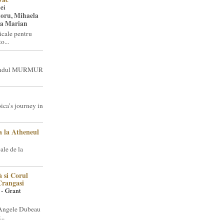
ei
toru, Mihaela
ea Marian
icale pentru
o...
brandul MURMUR
ica’s journey in
 la Atheneul
ale de la
 si Corul
 Crangasi
 - Grant
 Angele Dubeau
..