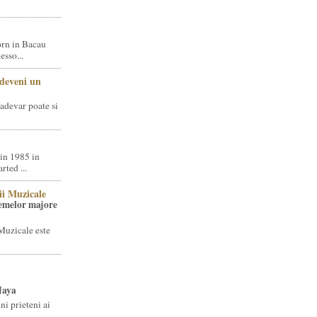
rn in Bacau
sso...
 deveni un
adevar poate si
in 1985 in
ted ...
ii Muzicale
temelor majore
Muzicale este
Jaya
i prieteni ai