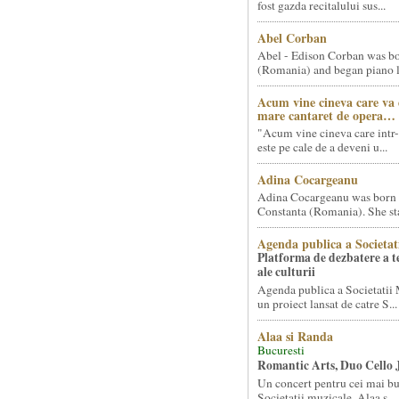
fost gazda recitalului sus...
Abel Corban
Abel - Edison Corban was bo
(Romania) and began piano le
Acum vine cineva care va
mare cantaret de opera…
"Acum vine cineva care intr-
este pe cale de a deveni u...
Adina Cocargeanu
Adina Cocargeanu was born 
Constanta (Romania). She star
Agenda publica a Societat
Platforma de dezbatere a 
ale culturii
Agenda publica a Societatii 
un proiect lansat de catre S...
Alaa si Randa
Bucuresti
Romantic Arts, Duo Cello 
Un concert pentru cei mai bun
Societatii muzicale, Alaa s...