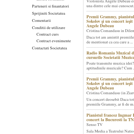
Violonista Angèle Dubeau es
una dintre cele mai cunoscut.
Parteneri si finantatori
Sprijiniti Societatea
Premii Grammy, pianistul
Comentarii
Sokolov și un concert ieși
Angele Dubeau
Conditii de utilizare
Cristina Comandasu in Dile
Contract curs
Daca tot am amintit premiile
Contract evenimente
de mentionat ca cea care a ...
Contactati Societatea
Radio Romania Muzical d
cursurile Societatii Muzica
Poate transmite muzica idei?
aptitudinile muzicale? Cum .
Premii Grammy, pianistul
Sokolov și un concert ieși
Angele Dubeau
Cristina Comandasu (in Ziar
Un concert deosebit Daca tot
premiile Grammy, ar fi de m.
Pianistul francez Ingmar 
concert la Bucuresti la T
Senso TV
Sala Media a Teatrului Natio