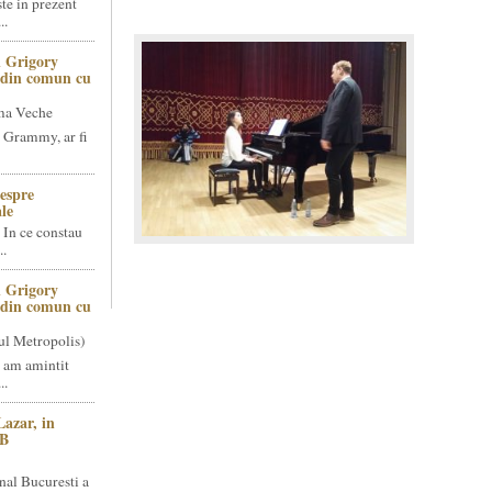
te in prezent
..
 Grigory
t din comun cu
ma Veche
 Grammy, ar fi
espre
le
 In ce constau
..
 Grigory
t din comun cu
ul Metropolis)
 am amintit
..
Lazar, in
NB
nal Bucuresti a