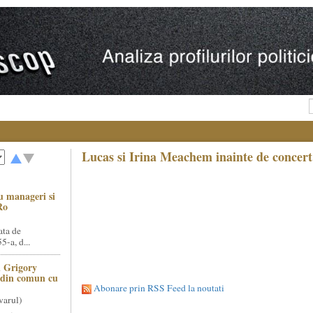
Lucas si Irina Meachem inainte de concert
u manageri si
Ro
ata de
5-a, d...
 Grigory
t din comun cu
Abonare prin RSS Feed la noutati
varul)