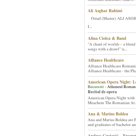
Ali Asghar Rahimi
Ostad (Master) ALI AS
I...
Alina Ciolca & Band
”A chant of worlds – a blend
songs with a drawl” is...
Alliance Healthcare
Alliance Healthcare Romani
Alliance Healthcare - the Pha
American Opera Night: 
Bucuresti
- Atheneul Roman
Recital de opera
American Opera Night with 
Meachem The Romanian At..
Ana & Marius Boldea
Ana and Marius Boldea are 
and graduates of bachelor an
Andrea Gustović – Ercego