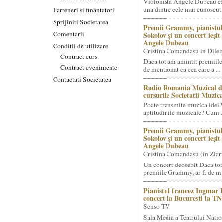
Violonista Angèle Dubeau es
una dintre cele mai cunoscut.
Parteneri si finantatori
Sprijiniti Societatea
Premii Grammy, pianistul
Comentarii
Sokolov și un concert ieși
Angele Dubeau
Conditii de utilizare
Cristina Comandasu in Dile
Contract curs
Daca tot am amintit premiile
Contract evenimente
de mentionat ca cea care a ...
Contactati Societatea
Radio Romania Muzical d
cursurile Societatii Muzica
Poate transmite muzica idei?
aptitudinile muzicale? Cum .
Premii Grammy, pianistul
Sokolov și un concert ieși
Angele Dubeau
Cristina Comandasu (in Ziar
Un concert deosebit Daca tot
premiile Grammy, ar fi de m.
Pianistul francez Ingmar 
concert la Bucuresti la T
Senso TV
Sala Media a Teatrului Natio