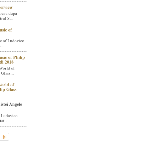
terview
beau dupa
rul S...
sic of
c of Ludovico
..
sic of Philip
di 2018
World of
Glass ...
orld of
lip Glass
istei Angele
i Ludovico
at...