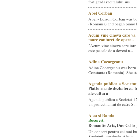
fost gazda recitalului sus...
Abel Corban
Abel - Edison Corban was bo
(Romania) and began piano le
Acum vine cineva care va
mare cantaret de opera…
"Acum vine cineva care intr-
este pe cale de a deveni u...
Adina Cocargeanu
Adina Cocargeanu was born 
Constanta (Romania). She star
Agenda publica a Societat
Platforma de dezbatere a 
ale culturii
Agenda publica a Societatii 
un proiect lansat de catre S...
Alaa si Randa
Bucuresti
Romantic Arts, Duo Cello 
Un concert pentru cei mai bun
Societatii muzicale, Alaa s...