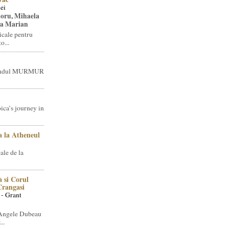
ei
toru, Mihaela
ea Marian
icale pentru
o...
brandul MURMUR
ica’s journey in
 la Atheneul
ale de la
 si Corul
 Crangasi
 - Grant
 Angele Dubeau
..