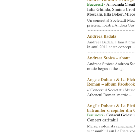
Bucuresti
- Ambasada Croati
Iulia Ghinda, Simina Croi
Moscalu, Ella Bokor, Mirc
Un concert al Societatii Muz
prietena noastra Andrea Gust
Andreea Bădală
Andreea Bădală a lansat 
în anul 2011 ca un concept ...
Andreea Stoica – about
Andreea Stoica: Andreea Sto
music began at the ag...
Angele Dubeau & La Pieta
Roman – album Facebook
// Concertul Societatii Muzic
Atheneul Roman, martie ...
Angèle Dubeau & La Pietà
batranilor si copiilor din
Bucuresti
- Conacul Golescu
Concert caritabil
Marea violonista canadiana
si ansamblul sau La Pieta vor.