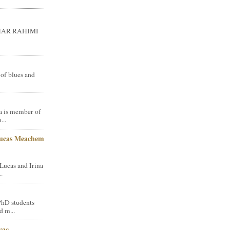
GHAR RAHIMI
 of blues and
a is member of
...
Lucas Meachem
Lucas and Irina
.
PhD students
d m...
vac