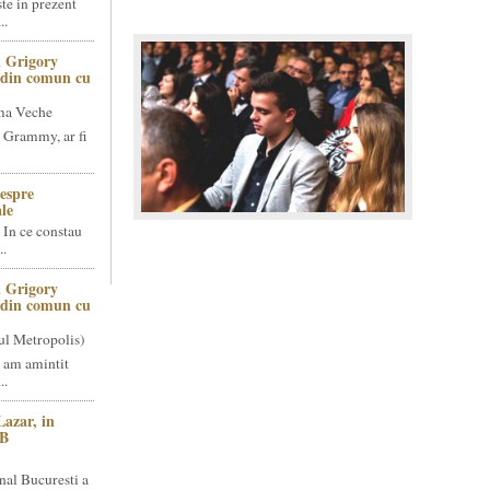
te in prezent
..
 Grigory
t din comun cu
ma Veche
 Grammy, ar fi
espre
le
 In ce constau
..
 Grigory
t din comun cu
ul Metropolis)
 am amintit
..
Lazar, in
NB
nal Bucuresti a