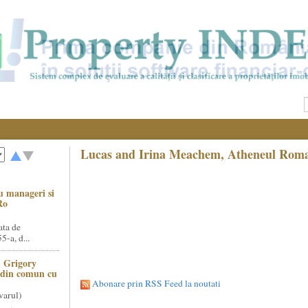
Lucas and Irina Meachem, Atheneul Roma
u manageri si
Ro
ata de
5-a, d...
 Grigory
t din comun cu
Abonare prin RSS Feed la noutati
varul)