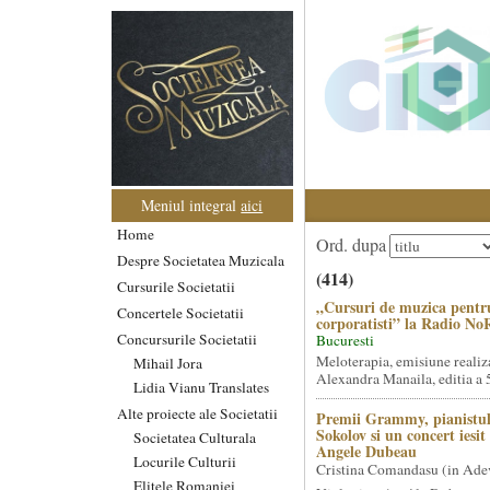
Meniul integral
aici
Home
Ord. dupa
Despre Societatea Muzicala
(414)
Cursurile Societatii
„Cursuri de muzica pentr
Concertele Societatii
corporatisti” la Radio No
Concursurile Societatii
Bucuresti
Meloterapia, emisiune realiz
Mihail Jora
Alexandra Manaila, editia a 5
Lidia Vianu Translates
Alte proiecte ale Societatii
Premii Grammy, pianistul
Sokolov si un concert iesi
Societatea Culturala
Angele Dubeau
Locurile Culturii
Cristina Comandasu (in Ade
Elitele Romaniei