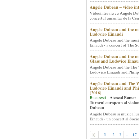
Angele Dubeau – video in
Videointerviu cu Angele Du
concertul umanitar de la Cent
Angele Dubeau and the mu
Ludovico Einaudi
Angèle Dubeau and the musi
Einaudi - a concert of The So.
Angele Dubeau and the mu
Glass and Ludovico Einau
Angèle Dubeau and the The 
Ludovico Einaudi and Philip 
Angèle Dubeau and The W
Ludovico Einaudi and Phi
(2016)
Bucuresti
- Ateneul Roman
Turneul european al violon
Dubeau
Angèle Dubeau si muzica lu
Einaudi - un concert al Societ
1
2
3
..
17