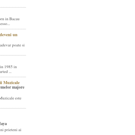
rn in Bacau
sso...
 deveni un
adevar poate si
in 1985 in
ted ...
ii Muzicale
temelor majore
Muzicale este
Jaya
i prieteni ai