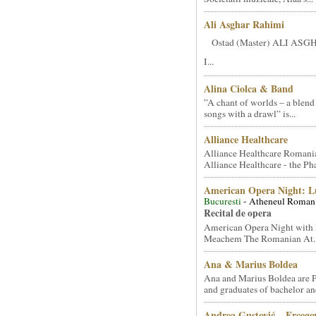
Ali Asghar Rahimi
Ostad (Master) ALI AS
I...
Alina Ciolca & Band
”A chant of worlds – a blend
songs with a drawl” is...
Alliance Healthcare
Alliance Healthcare Romani
Alliance Healthcare - the Pha
American Opera Night: 
Bucuresti
- Atheneul Roman
Recital de opera
American Opera Night with 
Meachem The Romanian At..
Ana & Marius Boldea
Ana and Marius Boldea are 
and graduates of bachelor an
Andrea Gustović – Ercego