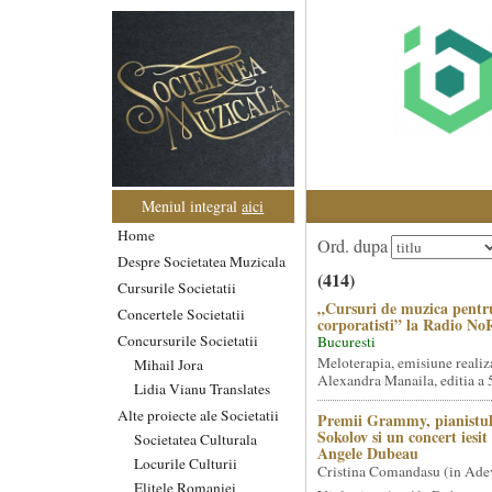
Meniul integral
aici
Home
Ord. dupa
Despre Societatea Muzicala
(414)
Cursurile Societatii
„Cursuri de muzica pentr
Concertele Societatii
corporatisti” la Radio No
Concursurile Societatii
Bucuresti
Meloterapia, emisiune realiz
Mihail Jora
Alexandra Manaila, editia a 5
Lidia Vianu Translates
Alte proiecte ale Societatii
Premii Grammy, pianistul
Sokolov si un concert iesi
Societatea Culturala
Angele Dubeau
Locurile Culturii
Cristina Comandasu (in Ade
Elitele Romaniei