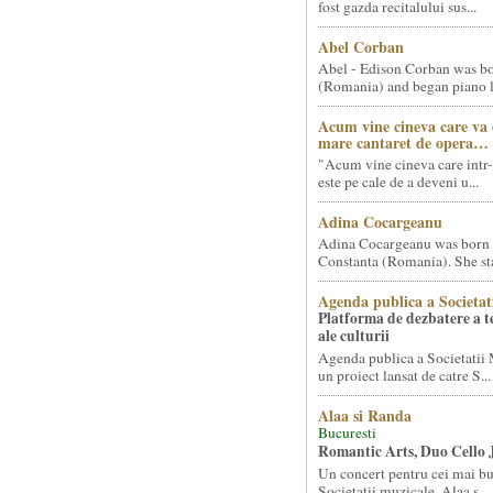
fost gazda recitalului sus...
Abel Corban
Abel - Edison Corban was bo
(Romania) and began piano le
Acum vine cineva care va
mare cantaret de opera…
"Acum vine cineva care intr-
este pe cale de a deveni u...
Adina Cocargeanu
Adina Cocargeanu was born 
Constanta (Romania). She star
Agenda publica a Societat
Platforma de dezbatere a 
ale culturii
Agenda publica a Societatii 
un proiect lansat de catre S...
Alaa si Randa
Bucuresti
Romantic Arts, Duo Cello 
Un concert pentru cei mai bun
Societatii muzicale, Alaa s...