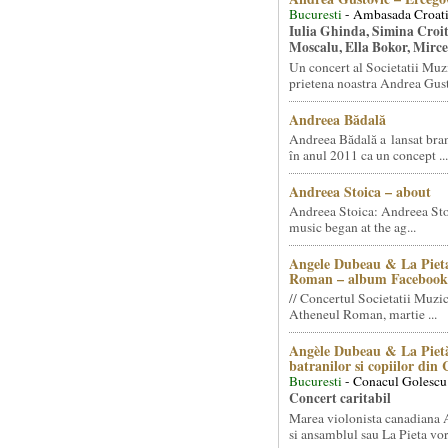
Bucuresti
- Ambasada Croati
Iulia Ghinda, Simina Croi
Moscalu, Ella Bokor, Mirc
Un concert al Societatii Muz
prietena noastra Andrea Gust
Andreea Bădală
Andreea Bădală a lansat 
în anul 2011 ca un concept ...
Andreea Stoica – about
Andreea Stoica: Andreea Sto
music began at the ag...
Angele Dubeau & La Pieta
Roman – album Facebook
// Concertul Societatii Muzic
Atheneul Roman, martie ...
Angèle Dubeau & La Pietà
batranilor si copiilor din
Bucuresti
- Conacul Golescu
Concert caritabil
Marea violonista canadiana
si ansamblul sau La Pieta vor.