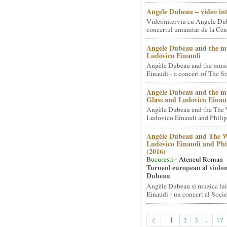
Angele Dubeau – video in
Videointerviu cu Angele Du
concertul umanitar de la Cent
Angele Dubeau and the mu
Ludovico Einaudi
Angèle Dubeau and the musi
Einaudi - a concert of The So.
Angele Dubeau and the mu
Glass and Ludovico Einau
Angèle Dubeau and the The 
Ludovico Einaudi and Philip 
Angèle Dubeau and The W
Ludovico Einaudi and Phi
(2016)
Bucuresti
- Ateneul Roman
Turneul european al violon
Dubeau
Angèle Dubeau si muzica lu
Einaudi - un concert al Societ
1
2
3
..
17