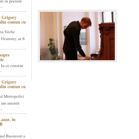
te in prezent
..
 Grigory
t din comun cu
ma Veche
 Grammy, ar fi
espre
le
 In ce constau
..
 Grigory
t din comun cu
ul Metropolis)
 am amintit
..
Lazar, in
NB
nal Bucuresti a