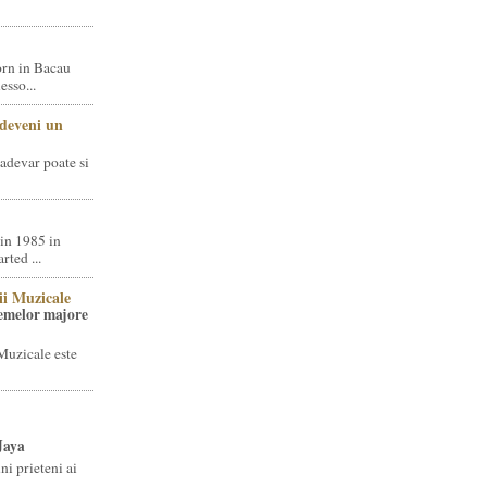
rn in Bacau
sso...
 deveni un
adevar poate si
in 1985 in
ted ...
ii Muzicale
temelor majore
Muzicale este
Jaya
i prieteni ai