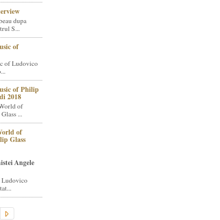
terview
beau dupa
rul S...
sic of
c of Ludovico
..
sic of Philip
di 2018
World of
Glass ...
orld of
lip Glass
istei Angele
i Ludovico
at...