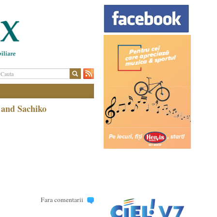
 and Sachiko
Fara comentarii