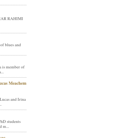
GHAR RAHIMI
 of blues and
a is member of
...
Lucas Meachem
Lucas and Irina
.
PhD students
d m...
vac