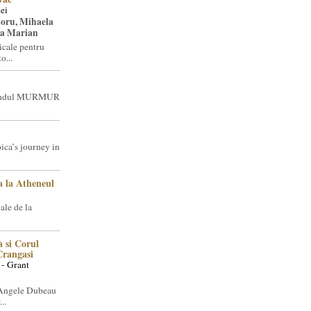
ei
toru, Mihaela
ea Marian
icale pentru
o...
brandul MURMUR
ica’s journey in
 la Atheneul
ale de la
 si Corul
 Crangasi
 - Grant
 Angele Dubeau
..