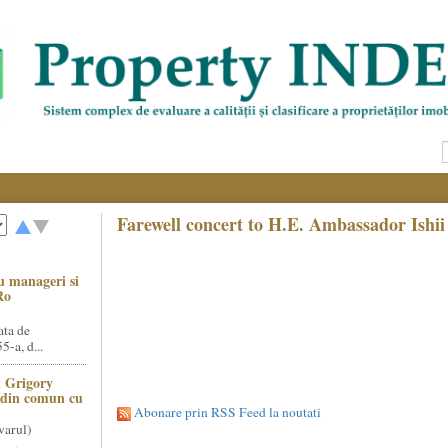
Farewell concert to H.E. Ambassador Ishii
u manageri si
Ro
ata de
5-a, d...
 Grigory
t din comun cu
Abonare prin RSS Feed la noutati
varul)