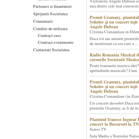
Violonista Angèle Dubeau es
una dintre cele mai cunoscut.
Parteneri si finantatori
Sprijiniti Societatea
Premii Grammy, pianistul
Comentarii
Sokolov și un concert ieși
Angele Dubeau
Conditii de utilizare
Cristina Comandasu in Dile
Contract curs
Daca tot am amintit premiile
Contract evenimente
de mentionat ca cea care a ...
Contactati Societatea
Radio Romania Muzical d
cursurile Societatii Muzica
Poate transmite muzica idei?
aptitudinile muzicale? Cum .
Premii Grammy, pianistul
Sokolov și un concert ieși
Angele Dubeau
Cristina Comandasu (in Ziar
Un concert deosebit Daca tot
premiile Grammy, ar fi de m.
Pianistul francez Ingmar 
concert la Bucuresti la T
Senso TV
Sala Media a Teatrului Natio