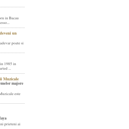
rn in Bacau
sso...
 deveni un
adevar poate si
in 1985 in
ted ...
ii Muzicale
temelor majore
Muzicale este
Jaya
i prieteni ai