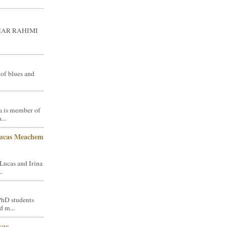
GHAR RAHIMI
 of blues and
a is member of
...
Lucas Meachem
Lucas and Irina
.
PhD students
d m...
vac