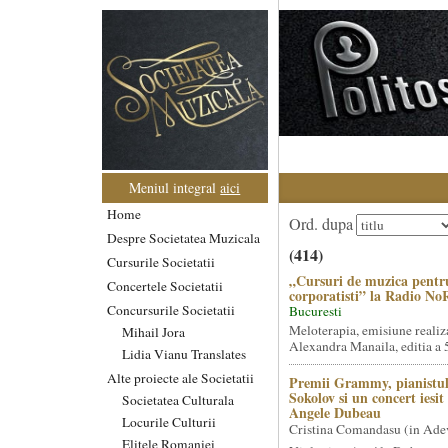
Meniul integral
aici
Home
Ord. dupa
Despre Societatea Muzicala
(414)
Cursurile Societatii
„Cursuri de muzica pentr
Concertele Societatii
corporatisti” la Radio No
Concursurile Societatii
Bucuresti
Meloterapia, emisiune realiz
Mihail Jora
Alexandra Manaila, editia a 5
Lidia Vianu Translates
Alte proiecte ale Societatii
Premii Grammy, pianistul
Sokolov si un concert iesi
Societatea Culturala
Angele Dubeau
Locurile Culturii
Cristina Comandasu (in Ade
Elitele Romaniei