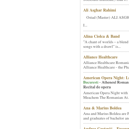
Ali Asghar Rahimi
Ostad (Master) ALI AS
I...
Alina Ciolca & Band
”A chant of worlds – a blend
songs with a drawl” is...
Alliance Healthcare
Alliance Healthcare Romani
Alliance Healthcare - the Pha
American Opera Night: 
Bucuresti
- Atheneul Roman
Recital de opera
American Opera Night with 
Meachem The Romanian At..
Ana & Marius Boldea
Ana and Marius Boldea are 
and graduates of bachelor an
Andrea Gustović – Ercego