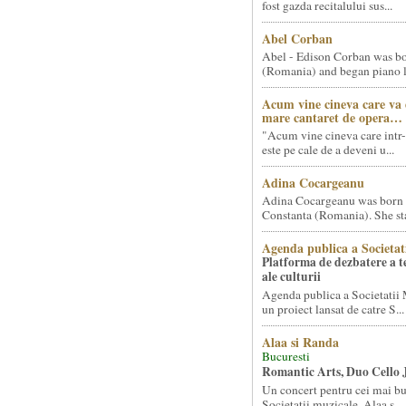
fost gazda recitalului sus...
Abel Corban
Abel - Edison Corban was bo
(Romania) and began piano le
Acum vine cineva care va
mare cantaret de opera…
"Acum vine cineva care intr-
este pe cale de a deveni u...
Adina Cocargeanu
Adina Cocargeanu was born 
Constanta (Romania). She star
Agenda publica a Societat
Platforma de dezbatere a 
ale culturii
Agenda publica a Societatii 
un proiect lansat de catre S...
Alaa si Randa
Bucuresti
Romantic Arts, Duo Cello 
Un concert pentru cei mai bun
Societatii muzicale, Alaa s...