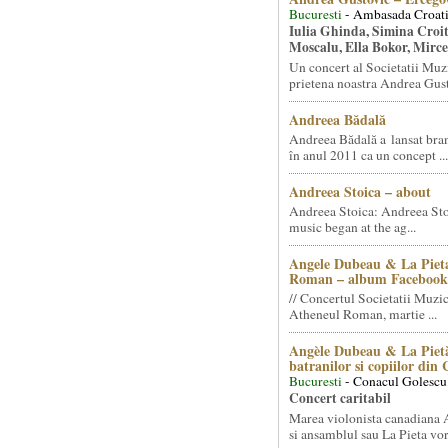
Bucuresti
- Ambasada Croati
Iulia Ghinda, Simina Croi
Moscalu, Ella Bokor, Mirc
Un concert al Societatii Muz
prietena noastra Andrea Gust
Andreea Bădală
Andreea Bădală a lansat 
în anul 2011 ca un concept ...
Andreea Stoica – about
Andreea Stoica: Andreea Sto
music began at the ag...
Angele Dubeau & La Pieta
Roman – album Facebook
// Concertul Societatii Muzic
Atheneul Roman, martie ...
Angèle Dubeau & La Pietà
batranilor si copiilor din
Bucuresti
- Conacul Golescu
Concert caritabil
Marea violonista canadiana
si ansamblul sau La Pieta vor.