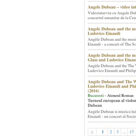
Angele Dubeau – video in
Videointerviu cu Angele Du
concertul umanitar de la Cent
Angele Dubeau and the mu
Ludovico Einaudi
Angèle Dubeau and the musi
Einaudi - a concert of The So.
Angele Dubeau and the mu
Glass and Ludovico Einau
Angèle Dubeau and the The 
Ludovico Einaudi and Philip 
Angèle Dubeau and The W
Ludovico Einaudi and Phi
(2016)
Bucuresti
- Ateneul Roman
Turneul european al violon
Dubeau
Angèle Dubeau si muzica lu
Einaudi - un concert al Societ
1
2
3
..
17