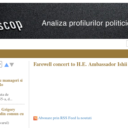
Farewell concert to H.E. Ambassador Ishii
u manageri si
Ro
ata de
5-a, d...
 Grigory
t din comun cu
Abonare prin RSS Feed la noutati
varul)