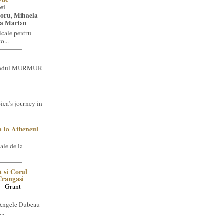
ei
toru, Mihaela
ea Marian
icale pentru
o...
brandul MURMUR
ica’s journey in
 la Atheneul
ale de la
 si Corul
 Crangasi
 - Grant
 Angele Dubeau
..