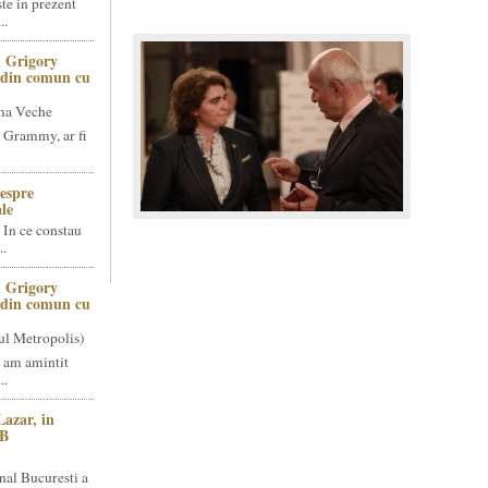
te in prezent
..
 Grigory
t din comun cu
ma Veche
 Grammy, ar fi
espre
le
 In ce constau
..
 Grigory
t din comun cu
ul Metropolis)
 am amintit
..
Lazar, in
NB
nal Bucuresti a