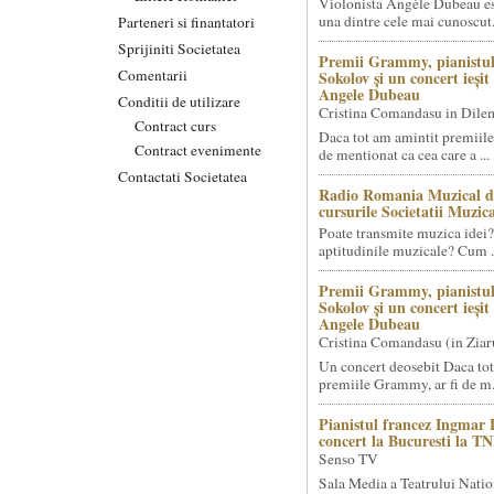
Violonista Angèle Dubeau es
una dintre cele mai cunoscut.
Parteneri si finantatori
Sprijiniti Societatea
Premii Grammy, pianistul
Comentarii
Sokolov și un concert ieși
Angele Dubeau
Conditii de utilizare
Cristina Comandasu in Dile
Contract curs
Daca tot am amintit premiile
Contract evenimente
de mentionat ca cea care a ...
Contactati Societatea
Radio Romania Muzical d
cursurile Societatii Muzica
Poate transmite muzica idei?
aptitudinile muzicale? Cum .
Premii Grammy, pianistul
Sokolov și un concert ieși
Angele Dubeau
Cristina Comandasu (in Ziar
Un concert deosebit Daca tot
premiile Grammy, ar fi de m.
Pianistul francez Ingmar 
concert la Bucuresti la T
Senso TV
Sala Media a Teatrului Natio