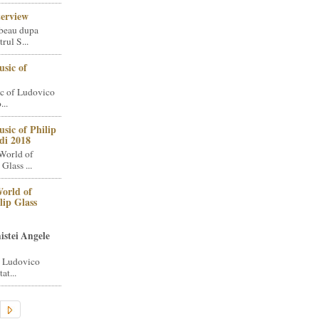
terview
beau dupa
rul S...
sic of
c of Ludovico
..
sic of Philip
di 2018
World of
Glass ...
orld of
lip Glass
istei Angele
i Ludovico
at...