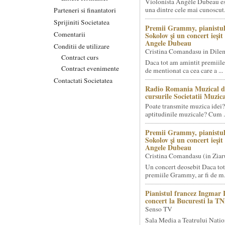
Violonista Angèle Dubeau es
una dintre cele mai cunoscut.
Parteneri si finantatori
Sprijiniti Societatea
Premii Grammy, pianistul
Comentarii
Sokolov și un concert ieși
Angele Dubeau
Conditii de utilizare
Cristina Comandasu in Dile
Contract curs
Daca tot am amintit premiile
Contract evenimente
de mentionat ca cea care a ...
Contactati Societatea
Radio Romania Muzical d
cursurile Societatii Muzica
Poate transmite muzica idei?
aptitudinile muzicale? Cum .
Premii Grammy, pianistul
Sokolov și un concert ieși
Angele Dubeau
Cristina Comandasu (in Ziar
Un concert deosebit Daca tot
premiile Grammy, ar fi de m.
Pianistul francez Ingmar 
concert la Bucuresti la T
Senso TV
Sala Media a Teatrului Natio