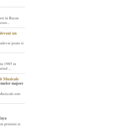
rn in Bacau
sso...
 deveni un
adevar poate si
in 1985 in
ted ...
ii Muzicale
temelor majore
Muzicale este
Jaya
i prieteni ai