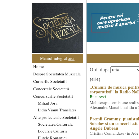
Meniul integral
aici
Home
Ord. dupa
Despre Societatea Muzicala
(414)
Cursurile Societatii
„Cursuri de muzica pentr
Concertele Societatii
corporatisti” la Radio No
Concursurile Societatii
Bucuresti
Meloterapia, emisiune realiz
Mihail Jora
Alexandra Manaila, editia a 5
Lidia Vianu Translates
Alte proiecte ale Societatii
Premii Grammy, pianistul
Sokolov si un concert iesi
Societatea Culturala
Angele Dubeau
Locurile Culturii
Cristina Comandasu (in Ade
Elitele Romaniei