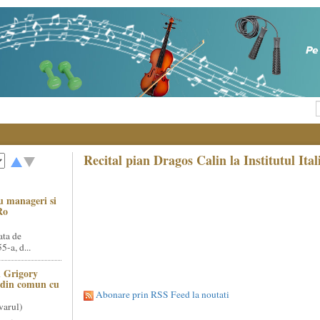
Recital pian Dragos Calin la Institutul Ita
u manageri si
Ro
ata de
5-a, d...
 Grigory
t din comun cu
Abonare prin RSS Feed la noutati
varul)