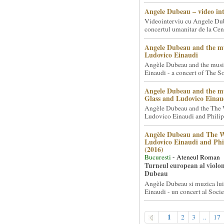
Angele Dubeau – video in
Videointerviu cu Angele Du
concertul umanitar de la Cent
Angele Dubeau and the mu
Ludovico Einaudi
Angèle Dubeau and the musi
Einaudi - a concert of The So.
Angele Dubeau and the mu
Glass and Ludovico Einau
Angèle Dubeau and the The 
Ludovico Einaudi and Philip 
Angèle Dubeau and The W
Ludovico Einaudi and Phi
(2016)
Bucuresti
- Ateneul Roman
Turneul european al violon
Dubeau
Angèle Dubeau si muzica lu
Einaudi - un concert al Societ
1
2
3
..
17