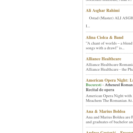
Ali Asghar Rahimi
Ostad (Master) ALI AS
I...
Alina Ciolca & Band
”A chant of worlds – a blend
songs with a drawl” is...
Alliance Healthcare
Alliance Healthcare Romani
Alliance Healthcare - the Pha
American Opera Night: 
Bucuresti
- Atheneul Roman
Recital de opera
American Opera Night with 
Meachem The Romanian At..
Ana & Marius Boldea
Ana and Marius Boldea are 
and graduates of bachelor an
Andrea Gustović – Ercego