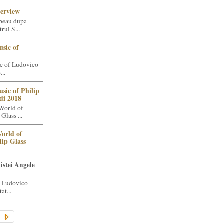
terview
beau dupa
rul S...
sic of
c of Ludovico
..
sic of Philip
di 2018
World of
Glass ...
orld of
lip Glass
istei Angele
i Ludovico
at...