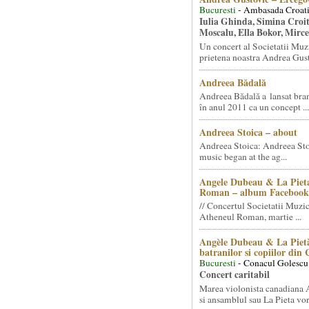
Bucuresti
- Ambasada Croati
Iulia Ghinda, Simina Croi
Moscalu, Ella Bokor, Mirc
Un concert al Societatii Muz
prietena noastra Andrea Gust
Andreea Bădală
Andreea Bădală a lansat 
în anul 2011 ca un concept ...
Andreea Stoica – about
Andreea Stoica: Andreea Sto
music began at the ag...
Angele Dubeau & La Pieta
Roman – album Facebook
// Concertul Societatii Muzic
Atheneul Roman, martie ...
Angèle Dubeau & La Pietà
batranilor si copiilor din
Bucuresti
- Conacul Golescu
Concert caritabil
Marea violonista canadiana
si ansamblul sau La Pieta vor.