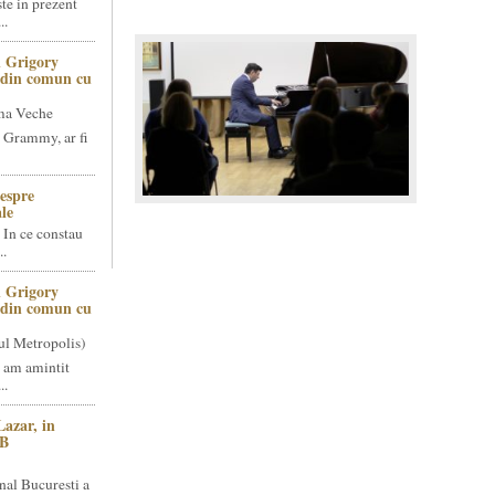
te in prezent
..
 Grigory
t din comun cu
ma Veche
 Grammy, ar fi
espre
le
 In ce constau
..
 Grigory
t din comun cu
ul Metropolis)
 am amintit
..
Lazar, in
NB
nal Bucuresti a