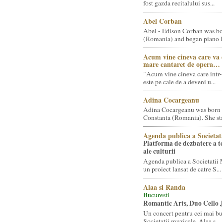
fost gazda recitalului sus...
Abel Corban
Abel - Edison Corban was bo
(Romania) and began piano le
Acum vine cineva care va
mare cantaret de opera…
"Acum vine cineva care intr-
este pe cale de a deveni u...
Adina Cocargeanu
Adina Cocargeanu was born 
Constanta (Romania). She star
Agenda publica a Societat
Platforma de dezbatere a 
ale culturii
Agenda publica a Societatii 
un proiect lansat de catre S...
Alaa si Randa
Bucuresti
Romantic Arts, Duo Cello 
Un concert pentru cei mai bun
Societatii muzicale, Alaa s...