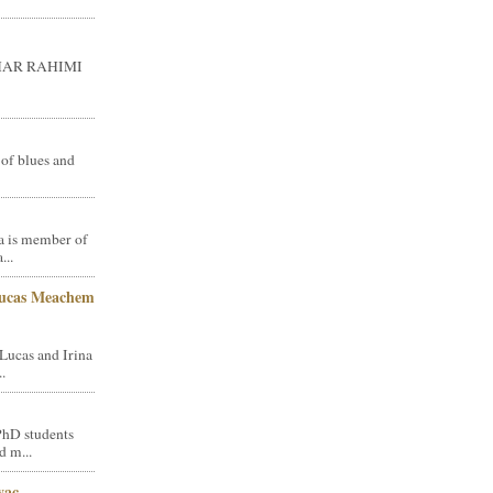
GHAR RAHIMI
 of blues and
a is member of
...
Lucas Meachem
Lucas and Irina
.
PhD students
d m...
vac