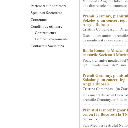
Violonista Angèle Dubeau es
una dintre cele mai cunoscut.
Parteneri si finantatori
Sprijiniti Societatea
Premii Grammy, pianistul
Comentarii
Sokolov și un concert ieși
Angele Dubeau
Conditii de utilizare
Cristina Comandasu in Dile
Contract curs
Daca tot am amintit premiile
Contract evenimente
de mentionat ca cea care a ...
Contactati Societatea
Radio Romania Muzical d
cursurile Societatii Muzica
Poate transmite muzica idei?
aptitudinile muzicale? Cum .
Premii Grammy, pianistul
Sokolov și un concert ieși
Angele Dubeau
Cristina Comandasu (in Ziar
Un concert deosebit Daca tot
premiile Grammy, ar fi de m.
Pianistul francez Ingmar 
concert la Bucuresti la T
Senso TV
Sala Media a Teatrului Natio