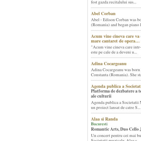
fost gazda recitalului sus...
Abel Corban
Abel - Edison Corban was bo
(Romania) and began piano le
Acum vine cineva care va
mare cantaret de opera…
"Acum vine cineva care intr-
este pe cale de a deveni u...
Adina Cocargeanu
Adina Cocargeanu was born 
Constanta (Romania). She star
Agenda publica a Societat
Platforma de dezbatere a 
ale culturii
Agenda publica a Societatii 
un proiect lansat de catre S...
Alaa si Randa
Bucuresti
Romantic Arts, Duo Cello 
Un concert pentru cei mai bun
Societatii muzicale, Alaa s...