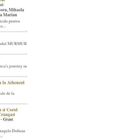
ei
toru, Mihaela
ea Marian
icale pentru
o...
brandul MURMUR
ica’s journey in
 la Atheneul
ale de la
 si Corul
 Crangasi
 - Grant
 Angele Dubeau
..