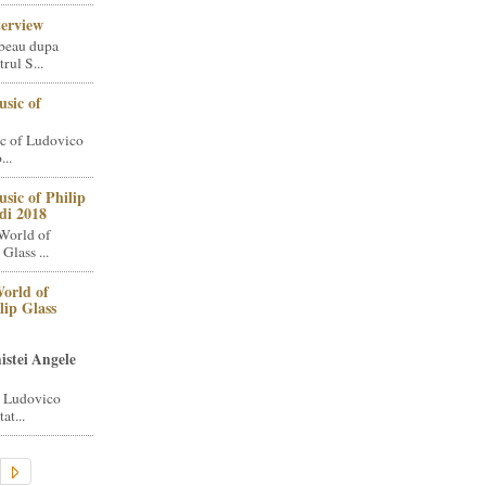
terview
beau dupa
rul S...
sic of
c of Ludovico
..
sic of Philip
di 2018
World of
Glass ...
orld of
lip Glass
istei Angele
i Ludovico
at...