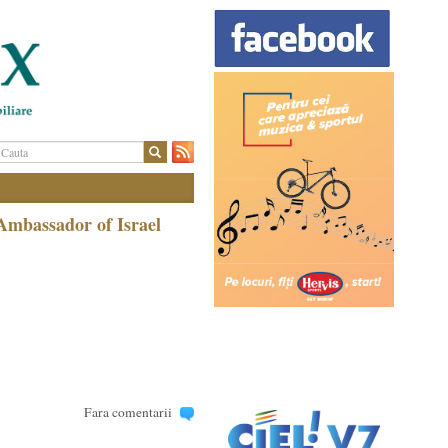
Ambassador of Israel
Fara comentarii