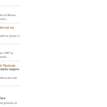
rn in Bacau
sso...
 deveni un
adevar poate si
in 1985 in
ted ...
ii Muzicale
temelor majore
Muzicale este
Jaya
i prieteni ai