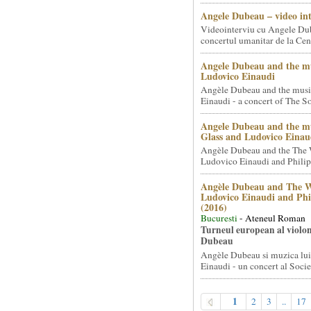
Angele Dubeau – video in
Videointerviu cu Angele Du
concertul umanitar de la Cent
Angele Dubeau and the mu
Ludovico Einaudi
Angèle Dubeau and the musi
Einaudi - a concert of The So.
Angele Dubeau and the mu
Glass and Ludovico Einau
Angèle Dubeau and the The 
Ludovico Einaudi and Philip 
Angèle Dubeau and The W
Ludovico Einaudi and Phi
(2016)
Bucuresti
- Ateneul Roman
Turneul european al violon
Dubeau
Angèle Dubeau si muzica lu
Einaudi - un concert al Societ
1
2
3
..
17