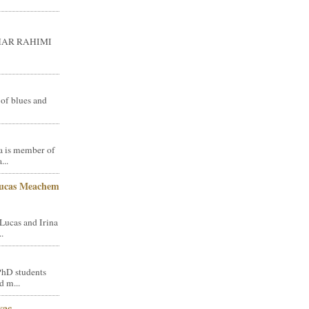
GHAR RAHIMI
 of blues and
a is member of
...
Lucas Meachem
Lucas and Irina
.
PhD students
d m...
vac