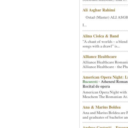
Ali Asghar Rahimi
Ostad (Master) ALI AS
I...
Alina Ciolca & Band
”A chant of worlds – a blend
songs with a drawl” is...
Alliance Healthcare
Alliance Healthcare Romani
Alliance Healthcare - the Pha
American Opera Night: 
Bucuresti
- Atheneul Roman
Recital de opera
American Opera Night with 
Meachem The Romanian At..
Ana & Marius Boldea
Ana and Marius Boldea are 
and graduates of bachelor an
Andrea Gustović – Ercego