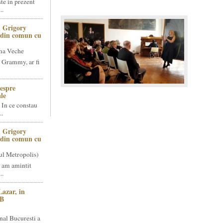
te in prezent
..
 Grigory
t din comun cu
ma Veche
 Grammy, ar fi
espre
le
 In ce constau
..
 Grigory
t din comun cu
ul Metropolis)
 am amintit
..
Lazar, in
NB
nal Bucuresti a