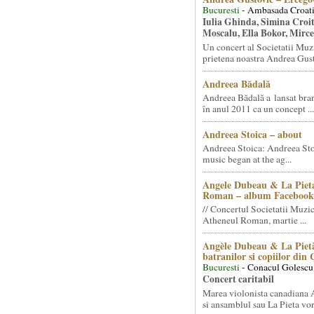
Bucuresti
- Ambasada Croati
Iulia Ghinda, Simina Croi
Moscalu, Ella Bokor, Mirc
Un concert al Societatii Muz
prietena noastra Andrea Gust
Andreea Bădală
Andreea Bădală a lansat 
în anul 2011 ca un concept ...
Andreea Stoica – about
Andreea Stoica: Andreea Sto
music began at the ag...
Angele Dubeau & La Pieta
Roman – album Facebook
// Concertul Societatii Muzic
Atheneul Roman, martie ...
Angèle Dubeau & La Pietà
batranilor si copiilor din
Bucuresti
- Conacul Golescu
Concert caritabil
Marea violonista canadiana
si ansamblul sau La Pieta vor.