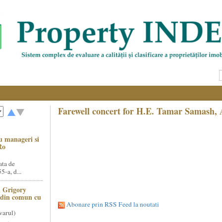
Farewell concert for H.E. Tamar Samash, 
u manageri si
Ro
ata de
5-a, d...
 Grigory
t din comun cu
Abonare prin RSS Feed la noutati
varul)