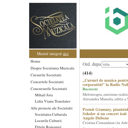
Meniul integral
aici
Home
Ord. dupa
Despre Societatea Muzicala
(414)
Cursurile Societatii
„Cursuri de muzica pentr
Concertele Societatii
corporatisti” la Radio No
Concursurile Societatii
Bucuresti
Meloterapia, emisiune realiz
Mihail Jora
Alexandra Manaila, editia a 5
Lidia Vianu Translates
Alte proiecte ale Societatii
Premii Grammy, pianistul
Sokolov si un concert iesi
Societatea Culturala
Angele Dubeau
Locurile Culturii
Cristina Comandasu (in Ade
Elitele Romaniei