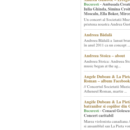
Bucuresti
- Ambasada Croati
Iulia Ghinda, Simina Croi
Moscalu, Ella Bokor, Mirc
Un concert al Societatii Muz
prietena noastra Andrea Gust
Andreea Bădală
Andreea Bădală a lansat 
în anul 2011 ca un concept ...
Andreea Stoica – about
Andreea Stoica: Andreea Sto
music began at the ag...
Angele Dubeau & La Pieta
Roman – album Facebook
// Concertul Societatii Muzic
Atheneul Roman, martie ...
Angèle Dubeau & La Pietà
batranilor si copiilor din
Bucuresti
- Conacul Golescu
Concert caritabil
Marea violonista canadiana
si ansamblul sau La Pieta vor.