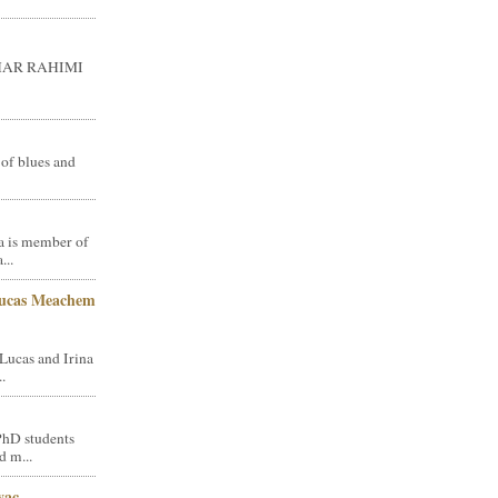
GHAR RAHIMI
 of blues and
a is member of
...
Lucas Meachem
Lucas and Irina
.
PhD students
d m...
vac