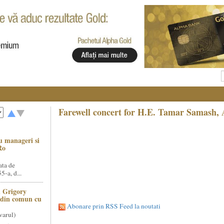
Farewell concert for H.E. Tamar Samash, 
u manageri si
Ro
ata de
5-a, d...
 Grigory
t din comun cu
Abonare prin RSS Feed la noutati
varul)