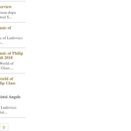
terview
beau dupa
rul S...
sic of
c of Ludovico
..
sic of Philip
di 2018
World of
Glass ...
orld of
lip Glass
istei Angele
i Ludovico
at...