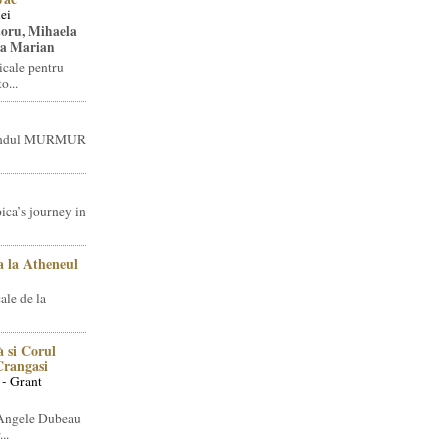
ei
toru, Mihaela
ea Marian
icale pentru
o...
brandul MURMUR
ica’s journey in
 la Atheneul
ale de la
 si Corul
 Crangasi
 - Grant
 Angele Dubeau
..