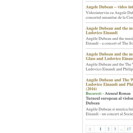
Angele Dubeau – video in
Videointerviu cu Angele Du
concertul umanitar de la Cent
Angele Dubeau and the mu
Ludovico Einaudi
Angèle Dubeau and the musi
Einaudi - a concert of The So.
Angele Dubeau and the mu
Glass and Ludovico Einau
Angèle Dubeau and the The 
Ludovico Einaudi and Philip 
Angèle Dubeau and The W
Ludovico Einaudi and Phi
(2016)
Bucuresti
- Ateneul Roman
Turneul european al violon
Dubeau
Angèle Dubeau si muzica lu
Einaudi - un concert al Societ
1
2
3
..
17