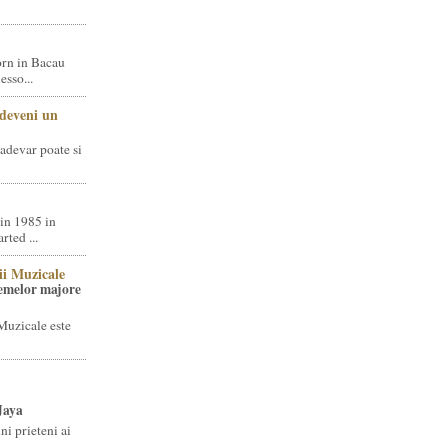
rn in Bacau
sso...
 deveni un
adevar poate si
in 1985 in
ted ...
ii Muzicale
temelor majore
Muzicale este
Jaya
i prieteni ai