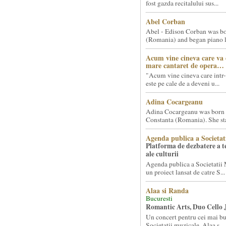
fost gazda recitalului sus...
Abel Corban
Abel - Edison Corban was bo
(Romania) and began piano le
Acum vine cineva care va
mare cantaret de opera…
"Acum vine cineva care intr-
este pe cale de a deveni u...
Adina Cocargeanu
Adina Cocargeanu was born 
Constanta (Romania). She star
Agenda publica a Societat
Platforma de dezbatere a 
ale culturii
Agenda publica a Societatii 
un proiect lansat de catre S...
Alaa si Randa
Bucuresti
Romantic Arts, Duo Cello 
Un concert pentru cei mai bun
Societatii muzicale, Alaa s...