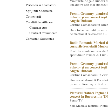
Violonista Angèle Dubeau es
una dintre cele mai cunoscut.
Parteneri si finantatori
Sprijiniti Societatea
Premii Grammy, pianistul
Comentarii
Sokolov și un concert ieși
Angele Dubeau
Conditii de utilizare
Cristina Comandasu in Dile
Contract curs
Daca tot am amintit premiile
Contract evenimente
de mentionat ca cea care a ...
Contactati Societatea
Radio Romania Muzical d
cursurile Societatii Muzica
Poate transmite muzica idei?
aptitudinile muzicale? Cum .
Premii Grammy, pianistul
Sokolov și un concert ieși
Angele Dubeau
Cristina Comandasu (in Ziar
Un concert deosebit Daca tot
premiile Grammy, ar fi de m.
Pianistul francez Ingmar 
concert la Bucuresti la T
Senso TV
Sala Media a Teatrului Natio