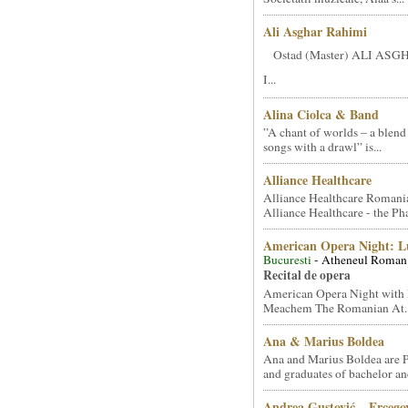
Ali Asghar Rahimi
Ostad (Master) ALI AS
I...
Alina Ciolca & Band
”A chant of worlds – a blend
songs with a drawl” is...
Alliance Healthcare
Alliance Healthcare Romani
Alliance Healthcare - the Pha
American Opera Night: 
Bucuresti
- Atheneul Roman
Recital de opera
American Opera Night with 
Meachem The Romanian At..
Ana & Marius Boldea
Ana and Marius Boldea are 
and graduates of bachelor an
Andrea Gustović – Ercego