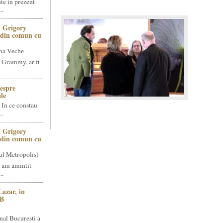
te in prezent
..
 Grigory
t din comun cu
ma Veche
 Grammy, ar fi
espre
le
 In ce constau
..
 Grigory
t din comun cu
ul Metropolis)
 am amintit
..
Lazar, in
NB
nal Bucuresti a