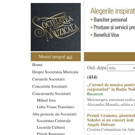
Meniul integral
aici
Home
Ord. dupa
Despre Societatea Muzicala
(414)
Cursurile Societatii
„Cursuri de muzica pentr
Concertele Societatii
corporatisti” la Radio No
Concursurile Societatii
Bucuresti
Meloterapia, emisiune realiz
Mihail Jora
Alexandra Manaila, editia a 5
Lidia Vianu Translates
Alte proiecte ale Societatii
Premii Grammy, pianistul
Sokolov si un concert iesi
Societatea Culturala
Angele Dubeau
Locurile Culturii
Cristina Comandasu (in Ade
Elitele Romaniei